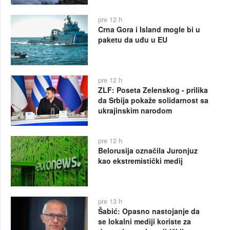
pre 12 h
Crna Gora i Island mogle bi u
paketu da uđu u EU
pre 12 h
ZLF: Poseta Zelenskog - prilika
da Srbija pokaže solidarnost sa
ukrajinskim narodom
pre 12 h
Belorusija označila Juronjuz
kao ekstremistički medij
pre 13 h
Šabić: Opasno nastojanje da
se lokalni mediji koriste za