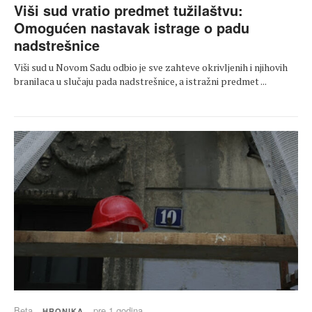
Viši sud vratio predmet tužilaštvu:
Omogućen nastavak istrage o padu
nadstrešnice
Viši sud u Novom Sadu odbio je sve zahteve okrivljenih i njihovih
branilaca u slučaju pada nadstrešnice, a istražni predmet ...
Beta
pre 1 godina
HRONIKA