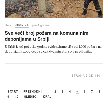
Beta
pre 1 godina
HRONIKA
Sve veći broj požara na komunalnim
deponijama u Srbiji
U Srbiji je od početka godine evidentirano više od 1.000 požara na
deponijama zbog čega su čak dva ministarstva predložila ...
STRANA 5 OD 180
5
START
PRETHODNI
1
2
3
4
6
7
8
9
10
SLEDEĆI
KRAJ