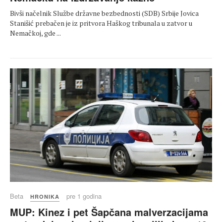
Bivši načelnik Službe državne bezbednosti (SDB) Srbije Jovica
Stanišić prebačen je iz pritvora Haškog tribunala u zatvor u
Nemačkoj, gde ...
Beta
pre 1 godina
HRONIKA
MUP: Kinez i pet Šapčana malverzacijama