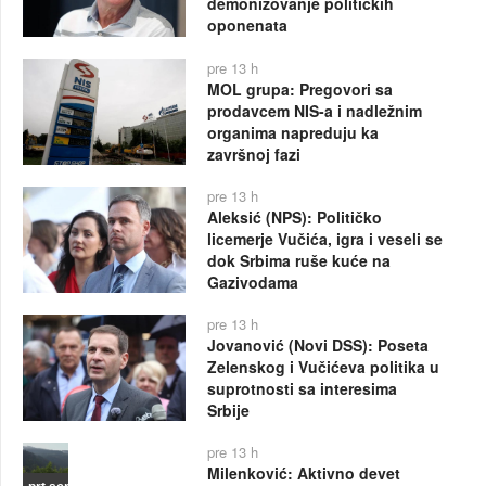
demonizovanje političkih
oponenata
pre 13 h
MOL grupa: Pregovori sa
prodavcem NIS-a i nadležnim
organima napreduju ka
završnoj fazi
pre 13 h
Aleksić (NPS): Političko
licemerje Vučića, igra i veseli se
dok Srbima ruše kuće na
Gazivodama
pre 13 h
Jovanović (Novi DSS): Poseta
Zelenskog i Vučićeva politika u
suprotnosti sa interesima
Srbije
pre 13 h
Milenković: Aktivno devet