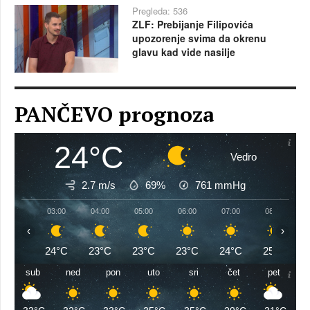
Pregleda: 536
ZLF: Prebijanje Filipovića
upozorenje svima da okrenu
glavu kad vide nasilje
PANČEVO prognoza
24°C
Vedro
2.7 m/s
69%
761
mmHg
03:00
04:00
05:00
06:00
07:00
08:00
‹
›
24°C
23°C
23°C
23°C
24°C
25°C
sub
ned
pon
uto
sri
čet
pet