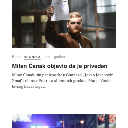
Beta
pre 1 godina
HRONIKA
Milan Čanak objavio da je priveden
Milan Čanak, sin profesorke u Gimnaziji „Jovan Jovanović
Zmaj“ i članice Pokreta slobodnih građana Marije Vasić i
bivšeg lidera Lige ...