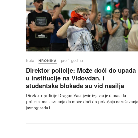
Beta
pre 1 godina
HRONIKA
Direktor policije: Može doći do upada
u institucije na Vidovdan, i
studentske blokade su vid nasilja
Direktor policije Dragan Vasiljević izjavio je danas da
policija ima saznanja da može doći do pokušaja narušavanj
javnog reda i ...