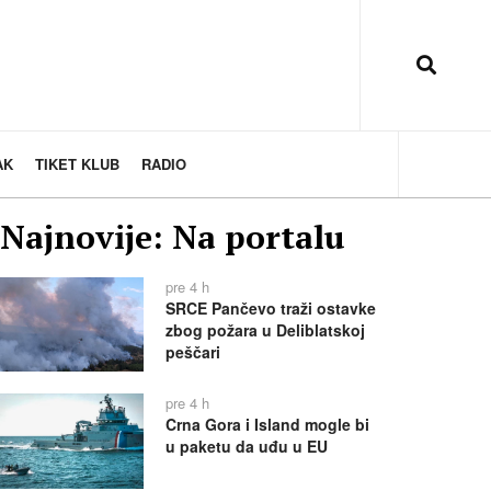
AK
TIKET KLUB
RADIO
Najnovije: Na portalu
pre 4 h
SRCE Pančevo traži ostavke
zbog požara u Deliblatskoj
peščari
pre 4 h
Crna Gora i Island mogle bi
u paketu da uđu u EU