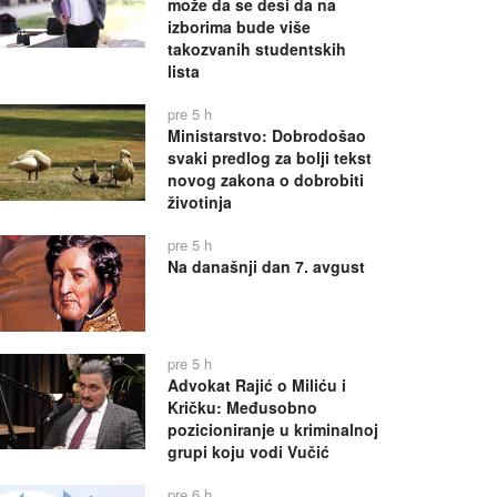
može da se desi da na
izborima bude više
takozvanih studentskih
lista
pre 5 h
Ministarstvo: Dobrodošao
svaki predlog za bolji tekst
novog zakona o dobrobiti
životinja
pre 5 h
Na današnji dan 7. avgust
pre 5 h
Advokat Rajić o Miliću i
Kričku: Međusobno
pozicioniranje u kriminalnoj
grupi koju vodi Vučić
pre 6 h