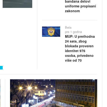
bandana delovi
uniforme propisani
zakonom
Beta
pre 1 godina
MUP: U prethodna
24 sata, zbog
blokada proveren
identitet 976
osoba, privedeno
više od 70