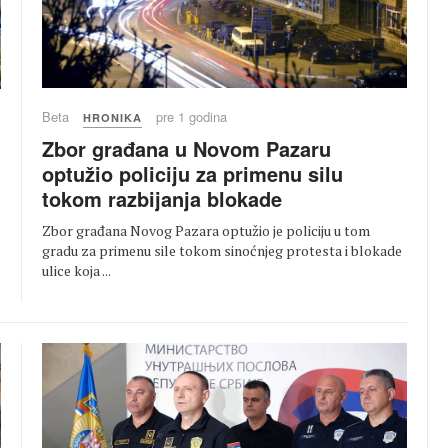
Beta
pre 1 godina
HRONIKA
Zbor građana u Novom Pazaru
optužio policiju za primenu silu
tokom razbijanja blokade
Zbor građana Novog Pazara optužio je policiju u tom
gradu za primenu sile tokom sinoćnjeg protesta i blokade
ulice koja ...