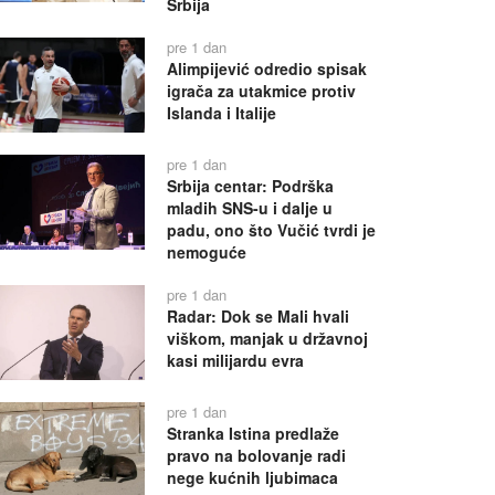
Srbija
pre 1 dan
Alimpijević odredio spisak
igrača za utakmice protiv
Islanda i Italije
pre 1 dan
Srbija centar: Podrška
mladih SNS-u i dalje u
padu, ono što Vučić tvrdi je
nemoguće
pre 1 dan
Radar: Dok se Mali hvali
viškom, manjak u državnoj
kasi milijardu evra
pre 1 dan
Stranka Istina predlaže
pravo na bolovanje radi
nege kućnih ljubimaca