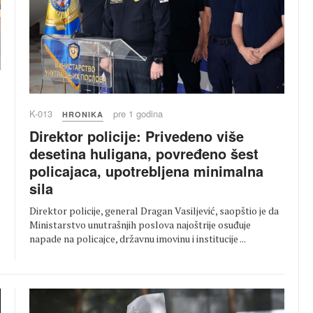
K-013
pre 1 godina
HRONIKA
Direktor policije: Privedeno više
desetina huligana, povređeno šest
policajaca, upotrebljena minimalna
sila
Direktor policije, general Dragan Vasiljević, saopštio je da
Ministarstvo unutrašnjih poslova najoštrije osuđuje
napade na policajce, državnu imovinu i institucije ...