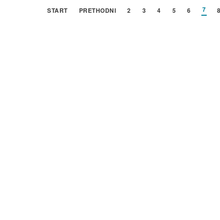
7
START
PRETHODNI
2
3
4
5
6