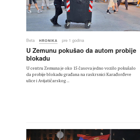
Beta
pre 1 godina
HRONIKA
U Zemunu pokušao da autom probije
blokadu
U centru Zemuna je oko 15 časova jedno vozilo pokušalo
da probije blokadu građana na raskrsnici Karađorđeve
ulice i Avijatičarskog ...