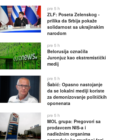
pre 5 h
ZLF: Poseta Zelenskog -
prilika da Srbija pokaže
solidarnost sa ukrajinskim
narodom
pre 5 h
Belorusija označila
Juronjuz kao ekstremistički
medij
pre 5 h
Šabić: Opasno nastojanje
da se lokalni mediji koriste
za demonizovanje političkih
oponenata
pre 5 h
MOL grupa: Pregovori sa
prodavcem NIS-a i
nadležnim organima