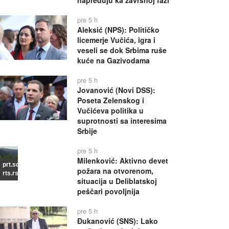
napreduju ka završnoj fazi
pre 5 h
Aleksić (NPS): Političko
licemerje Vučića, igra i
veseli se dok Srbima ruše
kuće na Gazivodama
pre 5 h
Jovanović (Novi DSS):
Poseta Zelenskog i
Vučićeva politika u
suprotnosti sa interesima
Srbije
pre 5 h
Milenković: Aktivno devet
prt.scr
požara na otvorenom,
rts.rs
situacija u Deliblatskoj
peščari povoljnija
pre 5 h
Đukanović (SNS): Lako