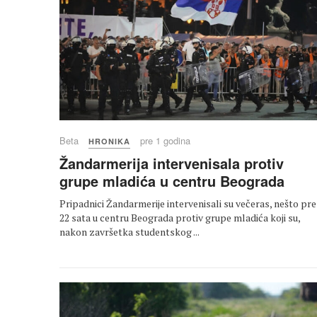
Beta
pre 1 godina
HRONIKA
Žandarmerija intervenisala protiv
grupe mladića u centru Beograda
Pripadnici Žandarmerije intervenisali su večeras, nešto pre
22 sata u centru Beograda protiv grupe mladića koji su,
nakon završetka studentskog ...