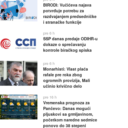
BIRODI: Vučićeva najava
potvrđuje potrebu za
razdvajanjem predsedničke
i stranačke funkcije
pre 6 h
SSP danas predaje ODIHR-u
dokaze o sprečavanju
kontrole biračkog spiska
pre 6 h
Monarhisti: Vlast plaća
rafale pre roka zbog
ogromnih provizija, Mali
učinio krivično delo
pre 16 h
Vremenska prognoza za
Pančevo: Danas mogući
pljuskovi sa grmljavinom,
početkom naredne sedmice
ponovo do 38 stepeni