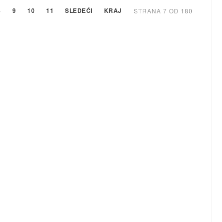
8
9
10
11
SLEDEĆI
KRAJ
STRANA 7 OD 180