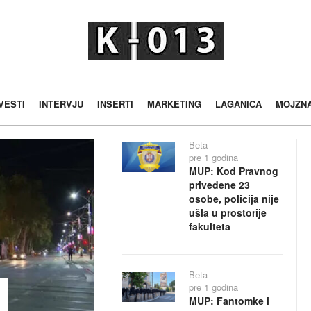
VESTI
INTERVJU
INSERTI
MARKETING
LAGANICA
MOJZN
Beta
pre 1 godina
MUP: Kod Pravnog
privedene 23
osobe, policija nije
ušla u prostorije
fakulteta
Beta
pre 1 godina
MUP: Fantomke i