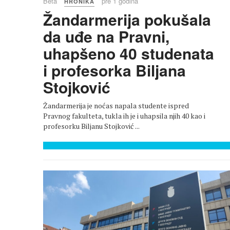
Beta
pre 1 godina
HRONIKA
Žandarmerija pokušala
da uđe na Pravni,
uhapšeno 40 studenata
i profesorka Biljana
Stojković
Žandarmerija je noćas napala studente ispred
Pravnog fakulteta, tukla ih je i uhapsila njih 40 kao i
profesorku Biljanu Stojković ...