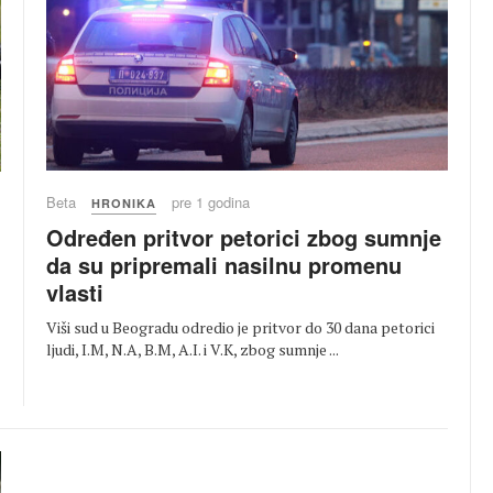
Beta
pre 1 godina
HRONIKA
Određen pritvor petorici zbog sumnje
da su pripremali nasilnu promenu
vlasti
Viši sud u Beogradu odredio je pritvor do 30 dana petorici
ljudi, I.M, N.A, B.M, A.I. i V.K, zbog sumnje ...