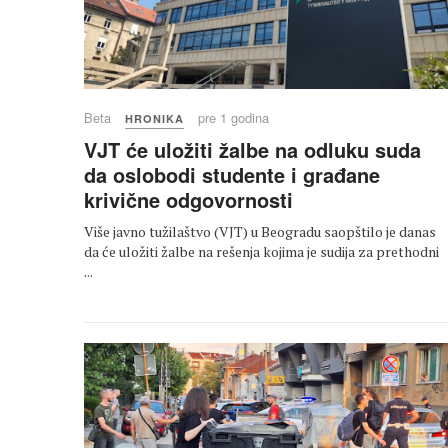
Beta
pre 1 godina
HRONIKA
VJT će uložiti žalbe na odluku suda
da oslobodi studente i građane
krivične odgovornosti
Više javno tužilaštvo (VJT) u Beogradu saopštilo je danas
da će uložiti žalbe na rešenja kojima je sudija za prethodni
...