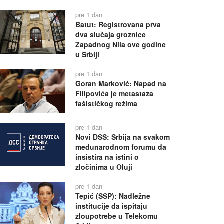
pre 1 dan
Batut: Registrovana prva
dva slučaja groznice
Zapadnog Nila ove godine
u Srbiji
pre 1 dan
Goran Marković: Napad na
Filipovića je metastaza
fašističkog režima
pre 1 dan
Novi DSS: Srbija na svakom
međunarodnom forumu da
insistira na istini o
zločinima u Oluji
pre 1 dan
Tepić (SSP): Nadležne
institucije da ispitaju
zloupotrebe u Telekomu