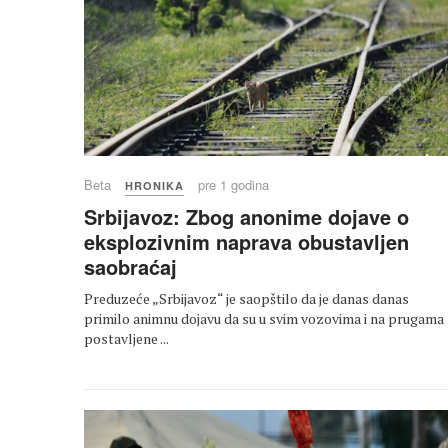
Beta
pre 1 godina
HRONIKA
Srbijavoz: Zbog anonime dojave o
eksplozivnim naprava obustavljen
saobraćaj
Preduzeće „Srbijavoz“ je saopštilo da je danas danas
primilo animnu dojavu da su u svim vozovima i na prugama
postavljene ...