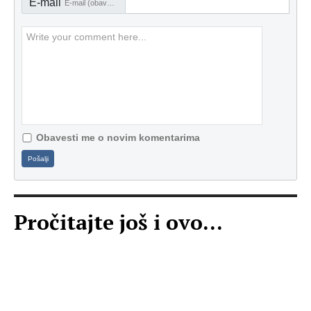
E-mail
E-mail (obavezno)
Obavesti me o novim komentarima
Pošalji
Pročitajte još i ovo...