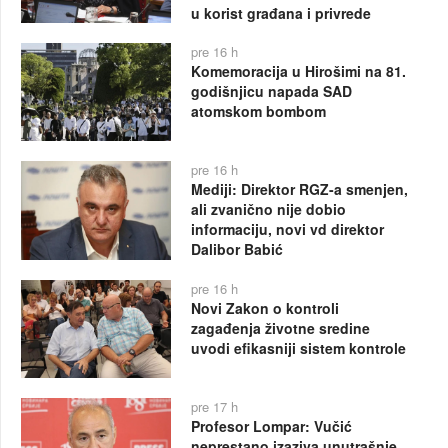
u korist građana i privrede
pre 16 h
Komemoracija u Hirošimi na 81.
godišnjicu napada SAD
atomskom bombom
pre 16 h
Mediji: Direktor RGZ-a smenjen,
ali zvanično nije dobio
informaciju, novi vd direktor
Dalibor Babić
pre 16 h
Novi Zakon o kontroli
zagađenja životne sredine
uvodi efikasniji sistem kontrole
pre 17 h
Profesor Lompar: Vučić
neprestano izaziva unutrašnje