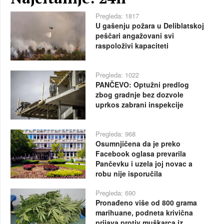
Pregleda: 1817
U gašenju požara u Deliblatskoj
peščari angažovani svi
raspoloživi kapaciteti
Pregleda: 1022
PANČEVO: Optužni predlog
zbog gradnje bez dozvole
uprkos zabrani inspekcije
Pregleda: 968
Osumnjičena da je preko
Facebook oglasa prevarila
Pančevku i uzela joj novac a
robu nije isporučila
Pregleda: 690
Pronađeno više od 800 grama
marihuane, podneta krivična
prijava protiv muškarca iz