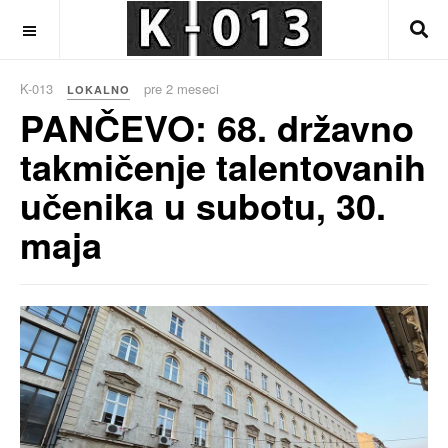
OFF CANVAS
K-013
pre 2 meseci
LOKALNO
PANČEVO: 68. državno
takmičenje talentovanih
učenika u subotu, 30.
maja