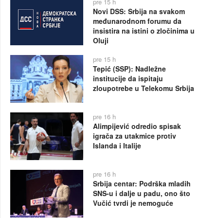
pre 15 h
Novi DSS: Srbija na svakom
međunarodnom forumu da
insistira na istini o zločinima u
Oluji
pre 15 h
Tepić (SSP): Nadležne
institucije da ispitaju
zloupotrebe u Telekomu Srbija
pre 16 h
Alimpijević odredio spisak
igrača za utakmice protiv
Islanda i Italije
pre 16 h
Srbija centar: Podrška mladih
SNS-u i dalje u padu, ono što
Vučić tvrdi je nemoguće