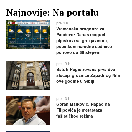
Najnovije: Na portalu
pre 4 h
Vremenska prognoza za
Pančevo: Danas mogući
pljuskovi sa grmljavinom,
početkom naredne sedmice
ponovo do 38 stepeni
pre 13 h
Batut: Registrovana prva dva
slučaja groznice Zapadnog Nila
ove godine u Srbiji
pre 13 h
Goran Marković: Napad na
Filipovića je metastaza
fašističkog režima