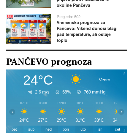
okoline Pančeva
Pregleda: 502
Vremenska prognoza za
Pančevo: Vikend donosi blagi
pad temperature, ali ostaje
toplo
PANČEVO prognoza
24°C
Vedro
2.6 m/s
69%
760
mmHg
07:00
08:00
09:00
10:00
11:00
12:00
‹
›
24°C
27°C
29°C
31°C
33°C
34°C
pet
sub
ned
pon
uto
sri
čet