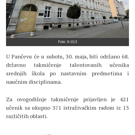
Foto: K-013
U Pančevu će u subotu, 30. maja, biti održano 68.
državno takmičenje talentovanih učenika
srednjih škola po nastavnim predmetima i
naučnim disciplinama.
Za ovogodišnje takmičenje prijavljen je 421
učenik sa ukupno 371 istraživačkim radom iz 13
različitih oblasti.