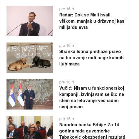
pre 16 h
Radar: Dok se Mali hvali
viškom, manjak u državnoj kasi
milijardu evra
pre 16 h
Stranka Istina predlaže pravo
na bolovanje radi nege kućnih
ljubimaca
pre 16 h
Vučić: Nisam u funkcionerskoj
kampanji, izvinjavam se što ne
idem na letovanje već radim
svoj posao
pre 16 h
Narodna banka Srbije: Za 14
godina rada guvernerke
Tabaković obezbeđeni rezultati