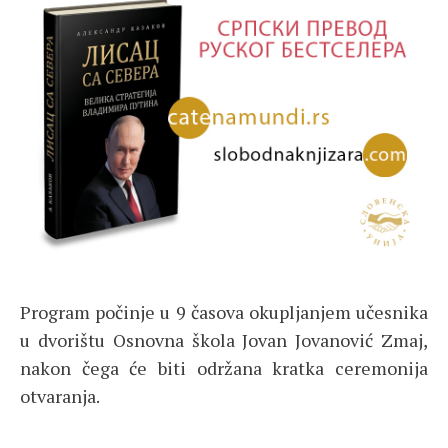
Program počinje u 9 časova okupljanjem učesnika
u dvorištu
Osnovna škola Jovan Jovanović Zmaj
,
nakon čega će biti održana kratka ceremonija
otvaranja.