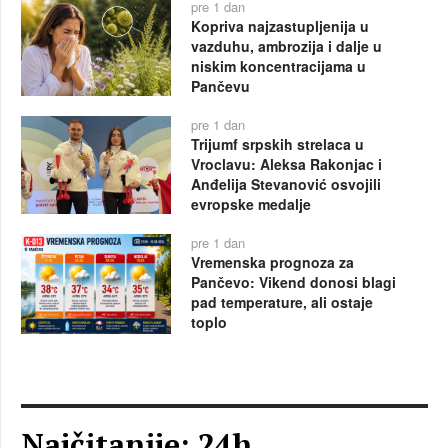
pre 1 dan
Kopriva najzastupljenija u
vazduhu, ambrozija i dalje u
niskim koncentracijama u
Pančevu
pre 1 dan
Trijumf srpskih strelaca u
Vroclavu: Aleksa Rakonjac i
Anđelija Stevanović osvojili
evropske medalje
pre 1 dan
Vremenska prognoza za
Pančevo: Vikend donosi blagi
pad temperature, ali ostaje
toplo
Najčitanije: 24h