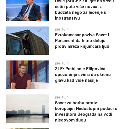
Delić (SRCE): Za igre na sreću
četiri puta više novca iz
budžeta nego za lečenje u
inostranstvu
pre 18 h
Evrokomesar poziva Savet i
Parlament da hitno deluju
protiv mreža krijumčara ljudi
pre 18 h
ZLF: Prebijanje Filipovića
upozorenje svima da okrenu
glavu kad vide nasilje
pre 18 h
Savet za borbu protiv
korupcije: Nedostupni podaci o
investitoru Beograda na vodi i
njegovom dugu