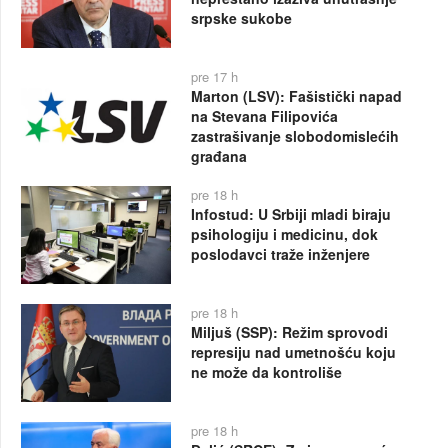
srpske sukobe
pre 17 h
Marton (LSV): Fašistički napad
na Stevana Filipovića
zastrašivanje slobodomislećih
građana
pre 18 h
Infostud: U Srbiji mladi biraju
psihologiju i medicinu, dok
poslodavci traže inženjere
pre 18 h
Miljuš (SSP): Režim sprovodi
represiju nad umetnošću koju
ne može da kontroliše
pre 18 h