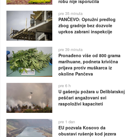
robu nije isporučila
pre 35 minuta
PANČEVO: Optužni predlog
zbog gradnje bez dozvole
uprkos zabrani inspekcije
pre 39 minuta
Pronađeno više od 800 grama
marihuane, podneta krivična
prijava protiv muškarca iz
okoline Pančeva
pre 6 h
U gašenju požara u Deliblatskoj
peščari angažovani svi
raspoloživi kapaciteti
pre 1 dan
EU pozvala Kosovo da
obustavi rušenje kod jezera