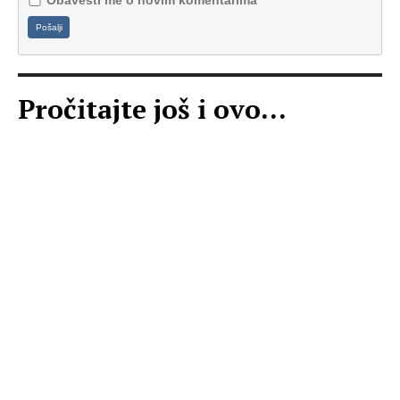
Obavesti me o novim komentarima
Pošalji
Pročitajte još i ovo...