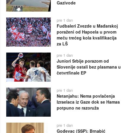
Gazivode
pre 1 dan
Fudbaleri Zvezde u Mađarskoj
poraženi od Hapoela u prvom
meču trećeg kola kvalifikacija
za LŠ
pre 1 dan
Juniori Srbije porazom od
Slovenije ostali bez plasmana u
četvrtfinale EP
pre 1 dan
Netanjahu: Nema povlačenja
Izraelaca iz Gaze dok se Hamas
potpuno ne razoruža
pre 1 dan
Gođevac (SSP): Brnabić