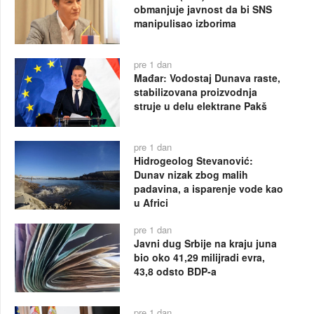
obmanjuje javnost da bi SNS
manipulisao izborima
pre 1 dan
Mađar: Vodostaj Dunava raste,
stabilizovana proizvodnja
struje u delu elektrane Pakš
pre 1 dan
Hidrogeolog Stevanović:
Dunav nizak zbog malih
padavina, a isparenje vode kao
u Africi
pre 1 dan
Javni dug Srbije na kraju juna
bio oko 41,29 milijradi evra,
43,8 odsto BDP-a
pre 1 dan