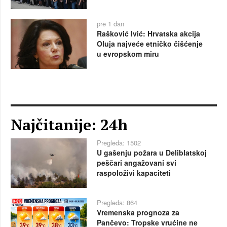
pre 1 dan
Rašković Ivić: Hrvatska akcija
Oluja najveće etničko čišćenje
u evropskom miru
Najčitanije: 24h
Pregleda: 1502
U gašenju požara u Deliblatskoj
peščari angažovani svi
raspoloživi kapaciteti
Pregleda: 864
Vremenska prognoza za
Pančevo: Tropske vrućine ne