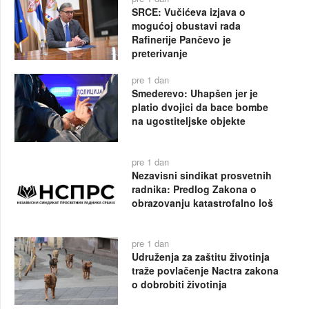
SRCE: Vučićeva izjava o
mogućoj obustavi rada
Rafinerije Pančevo je
preterivanje
pre 1 dan
Smederevo: Uhapšen jer je
platio dvojici da bace bombe
na ugostiteljske objekte
pre 1 dan
Nezavisni sindikat prosvetnih
radnika: Predlog Zakona o
obrazovanju katastrofalno loš
pre 1 dan
Udruženja za zaštitu životinja
traže povlačenje Nactra zakona
o dobrobiti životinja