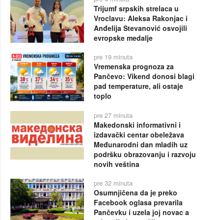
Trijumf srpskih strelaca u
Vroclavu: Aleksa Rakonjac i
Anđelija Stevanović osvojili
evropske medalje
pre 19 minuta
Vremenska prognoza za
Pančevo: Vikend donosi blagi
pad temperature, ali ostaje
toplo
pre 27 minuta
Makedonski informativni i
izdavački centar obeležava
Međunarodni dan mladih uz
podršku obrazovanju i razvoju
novih veština
pre 32 minuta
Osumnjičena da je preko
Facebook oglasa prevarila
Pančevku i uzela joj novac a