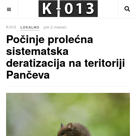
OFF CANVAS
K-013
pre 2 meseci
LOKALNO
Počinje prolećna
sistematska
deratizacija na teritoriji
Pančeva