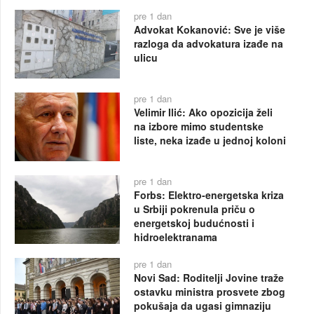
pre 1 dan
Advokat Kokanović: Sve je više
razloga da advokatura izađe na
ulicu
pre 1 dan
Velimir Ilić: Ako opozicija želi
na izbore mimo studentske
liste, neka izađe u jednoj koloni
pre 1 dan
Forbs: Elektro-energetska kriza
u Srbiji pokrenula priču o
energetskoj budućnosti i
hidroelektranama
pre 1 dan
Novi Sad: Roditelji Jovine traže
ostavku ministra prosvete zbog
pokušaja da ugasi gimnaziju