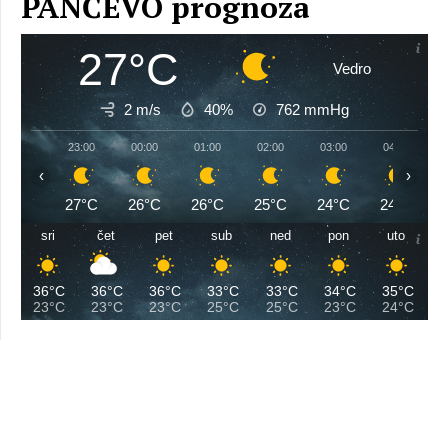
PANČEVO prognoza
27°C
Vedro
2 m/s
40%
762
mmHg
23:00
00:00
01:00
02:00
03:00
04:00
‹
›
27°C
26°C
26°C
25°C
24°C
24°C
sri
čet
pet
sub
ned
pon
uto
36°C
36°C
36°C
33°C
33°C
34°C
35°C
23°C
23°C
23°C
25°C
25°C
23°C
24°C