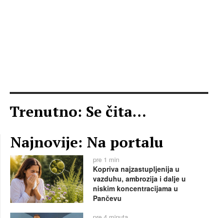
Trenutno: Se čita...
Najnovije: Na portalu
pre 1 min
Kopriva najzastupljenija u
vazduhu, ambrozija i dalje u
niskim koncentracijama u
Pančevu
pre 4 minuta