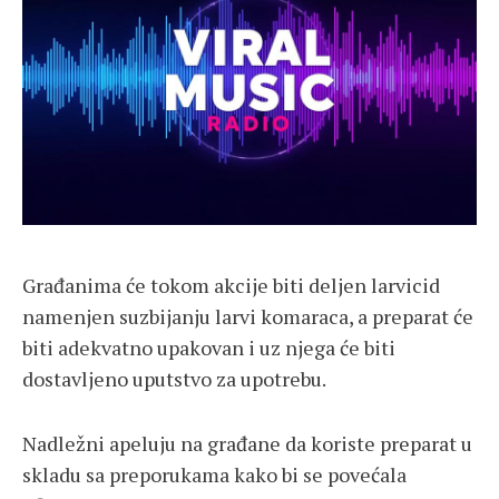
Građanima će tokom akcije biti deljen larvicid
namenjen suzbijanju larvi komaraca, a preparat će
biti adekvatno upakovan i uz njega će biti
dostavljeno uputstvo za upotrebu.
Nadležni apeluju na građane da koriste preparat u
skladu sa preporukama kako bi se povećala