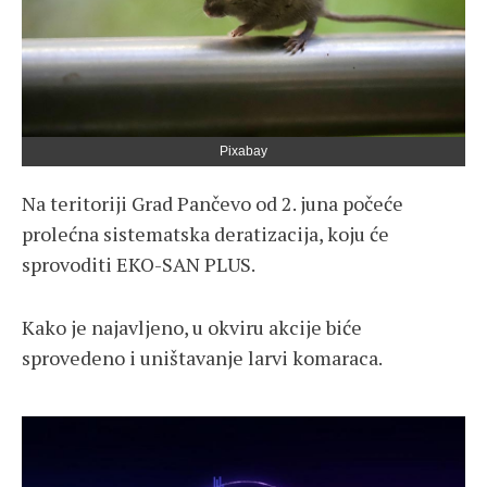
Pixabay
Na teritoriji
Grad Pančevo
od 2. juna počeće
prolećna sistematska deratizacija, koju će
sprovoditi
EKO-SAN PLUS
.
Kako je najavljeno, u okviru akcije biće
sprovedeno i uništavanje larvi komaraca.