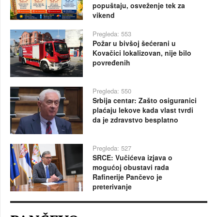
popuštaju, osveženje tek za
vikend
Pregleda: 553
Požar u bivšoj šećerani u
Kovačici lokalizovan, nije bilo
povređenih
Pregleda: 550
Srbija centar: Zašto osiguranici
plaćaju lekove kada vlast tvrdi
da je zdravstvo besplatno
Pregleda: 527
SRCE: Vučićeva izjava o
mogućoj obustavi rada
Rafinerije Pančevo je
preterivanje