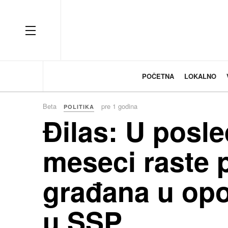
OFF CANVAS
POČETNA
LOKALNO
Beta
pre 1 godina
POLITIKA
Đilas: U posle
meseci raste 
građana u opo
u SSP