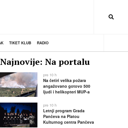
AK
TIKET KLUB
RADIO
Najnovije: Na portalu
pre 10 h
Na četiri velika požara
angažovano gotovo 500
ljudi i helikopteri MUP-a
pre 10 h
Letnji program Grada
Pančeva na Platou
Kulturnog centra Pančeva