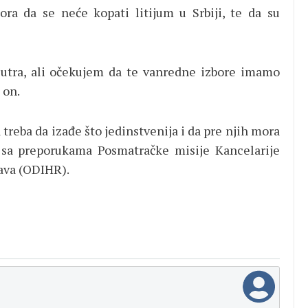
ora da se neće kopati litijum u Srbiji, te da su
sutra, ali očekujem da te vanredne izbore imamo
 on.
 treba da izađe što jedinstvenija i da pre njih mora
 sa preporukama Posmatračke misije Kancelarije
rava (ODIHR).