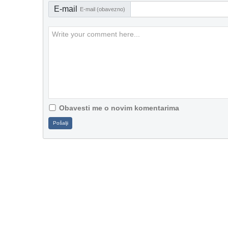
E-mail
E-mail (obavezno)
Obavesti me o novim komentarima
Pošalji