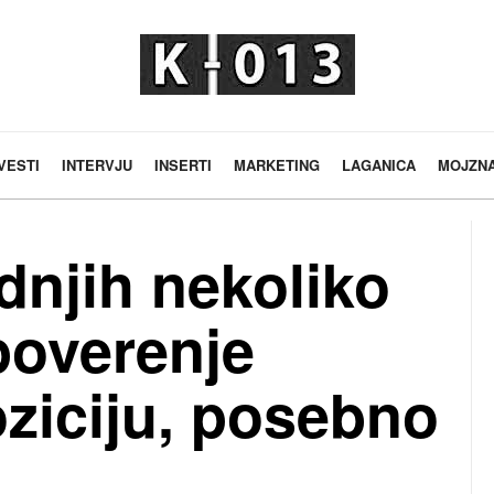
VESTI
INTERVJU
INSERTI
MARKETING
LAGANICA
MOJZN
dnjih nekoliko
poverenje
ziciju, posebno