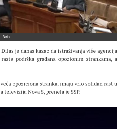
Beta
Đilas je danas kazao da istraživanja više agencija
 raste podrška građana opozionim strankama, a
veća opoziciona stranka, imaju vrlo solidan rast u
a televiziju Nova S, prenela je SSP.