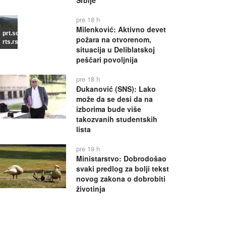
Srbije
pre 18 h
Milenković: Aktivno devet
prt.scr
požara na otvorenom,
rts.rs
situacija u Deliblatskoj
peščari povoljnija
pre 18 h
Đukanović (SNS): Lako
može da se desi da na
izborima bude više
takozvanih studentskih
lista
pre 19 h
Ministarstvo: Dobrodošao
svaki predlog za bolji tekst
novog zakona o dobrobiti
životinja