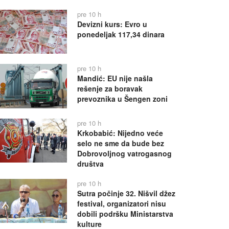
pre 10 h
Devizni kurs: Evro u
ponedeljak 117,34 dinara
pre 10 h
Mandić: EU nije našla
rešenje za boravak
prevoznika u Šengen zoni
pre 10 h
Krkobabić: Nijedno veće
selo ne sme da bude bez
Dobrovoljnog vatrogasnog
društva
pre 10 h
Sutra počinje 32. Nišvil džez
festival, organizatori nisu
dobili podršku Ministarstva
kulture