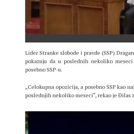
Lider Stranke slobode i pravde (SSP) Dragan 
pokazuju da u poslednih nekoliko meseci
posebno SSP-u.
„Celokupna opozicija, a posebno SSP kao naj
poslednjih nekoliko meseci“, rekao je Đilas z