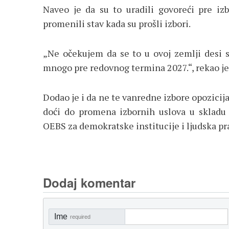
Naveo je da su to uradili govoreći pre izb
promenili stav kada su prošli izbori.
„Ne očekujem da se to u ovoj zemlji desi 
mnogo pre redovnog termina 2027.“, rekao je
Dodao je i da ne te vanredne izbore opozicija
doći do promena izbornih uslova u skladu
OEBS za demokratske institucije i ljudska p
Dodaj komentar
Ime
required