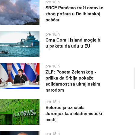
pre 18 h
SRCE Pančevo traži ostavke
zbog požara u Deliblatskoj
peščari
pre 18 h
Crna Gora i Island mogle bi
u paketu da uđu u EU
pre 18 h
ZLF: Poseta Zelenskog -
prilika da Srbija pokaže
solidarnost sa ukrajinskim
narodom
pre 18 h
Belorusija označila
Juronjuz kao ekstremistički
medij
pre 18 h