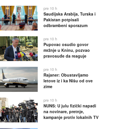
pre 10 h
Saudijska Arabija, Turska i
Pakistan potpisali
odbrambeni sporazum
pre 10 h
Pupovac osudio govor
mržnje u Kninu, pozvao
pravosuđe da reaguje
pre 10 h
Rajaner: Obustavljamo
letove iz i ka Nišu od ove
zime
pre 10 h
NUNS: U julu fizički napadi
na novinare, pretnje,
kampanje protiv lokalnih TV