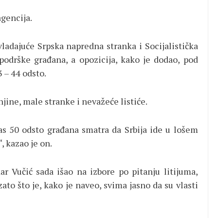
agencija.
vladajuće Srpska napredna stranka i Socijalistička
 podrške građana, a opozicija, kako je dodao, pod
3 – 44 odsto.
ine, male stranke i nevažeće listiće.
as 50 odsto građana smatra da Srbija ide u lošem
, kazao je on.
ar Vučić sada išao na izbore po pitanju litijuma,
zato što je, kako je naveo, svima jasno da su vlasti