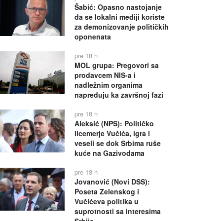
Šabić: Opasno nastojanje
da se lokalni mediji koriste
za demonizovanje političkih
oponenata
pre 18 h
MOL grupa: Pregovori sa
prodavcem NIS-a i
nadležnim organima
napreduju ka završnoj fazi
pre 18 h
Aleksić (NPS): Političko
licemerje Vučića, igra i
veseli se dok Srbima ruše
kuće na Gazivodama
pre 18 h
Jovanović (Novi DSS):
Poseta Zelenskog i
Vučićeva politika u
suprotnosti sa interesima