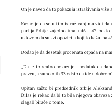
On je naveo da to pokazuju istraživanja više 
Kazao je da se u tim istraživanjima vidi da 
partija Srbije zajedno imaju 46 – 47 odsto
uslovom da su svi opozicija koji to kažu, na 4
Dodao je da desetak procenata otpada na manj
„Da je to realno pokazuje i podatak da dan
pravcu, a samo njih 33 odsto da ide u dobrom“
Upitan zašto bi predsednik Srbije Aleksand
Đilas je rekao da bi to bila njegova obaveza 
slagali birače o tome.