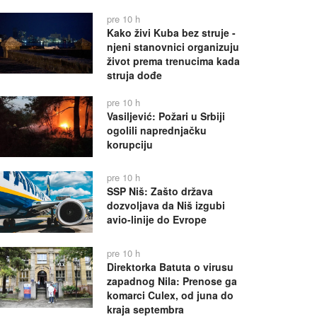
pre 10 h
Kako živi Kuba bez struje -
njeni stanovnici organizuju
život prema trenucima kada
struja dođe
pre 10 h
Vasiljević: Požari u Srbiji
ogolili naprednjačku
korupciju
pre 10 h
SSP Niš: Zašto država
dozvoljava da Niš izgubi
avio-linije do Evrope
pre 10 h
Direktorka Batuta o virusu
zapadnog Nila: Prenose ga
komarci Culex, od juna do
kraja septembra