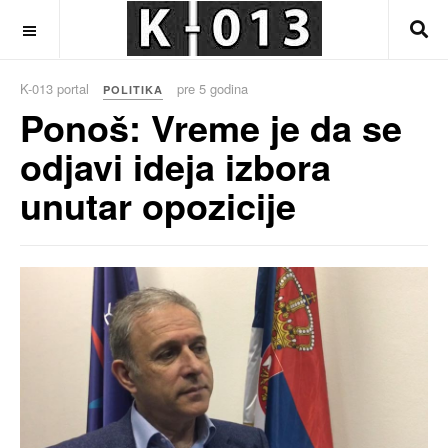
OFF CANVAS
K-013 portal
pre 5 godina
POLITIKA
Ponoš: Vreme je da se
odjavi ideja izbora
unutar opozicije