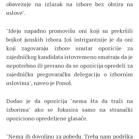
obavezuje na izlazak na izbore bez obzira na
uslove".
"Ideju napadno promovišu oni koji su prekršili
bojkot junskih izbora. Još intrigantnije je da oni
koji zagovaraju izbore unutar opozicije za
zajedničkog kandidata istovremeno smatraju da je
nepotrebno ili prerano da se opozicija opredeli za
zajedničku pregovaračku delegaciju o izbornim
uslovima", naveo je Ponoš.
Dodao je da opozicija "nema šta da traži na
izborima" ako se fokusira samo na stranački
opoziciono opredeljene glasače.
"Nema ih dovoljno za pobedu. Treba nam podrška