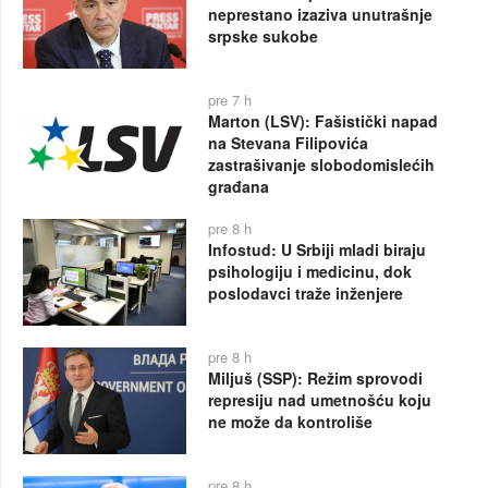
neprestano izaziva unutrašnje
srpske sukobe
pre 7 h
Marton (LSV): Fašistički napad
na Stevana Filipovića
zastrašivanje slobodomislećih
građana
pre 8 h
Infostud: U Srbiji mladi biraju
psihologiju i medicinu, dok
poslodavci traže inženjere
pre 8 h
Miljuš (SSP): Režim sprovodi
represiju nad umetnošću koju
ne može da kontroliše
pre 8 h