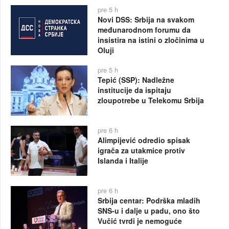
pre 5 h
Novi DSS: Srbija na svakom
međunarodnom forumu da
insistira na istini o zločinima u
Oluji
pre 5 h
Tepić (SSP): Nadležne
institucije da ispitaju
zloupotrebe u Telekomu Srbija
pre 6 h
Alimpijević odredio spisak
igrača za utakmice protiv
Islanda i Italije
pre 6 h
Srbija centar: Podrška mladih
SNS-u i dalje u padu, ono što
Vučić tvrdi je nemoguće