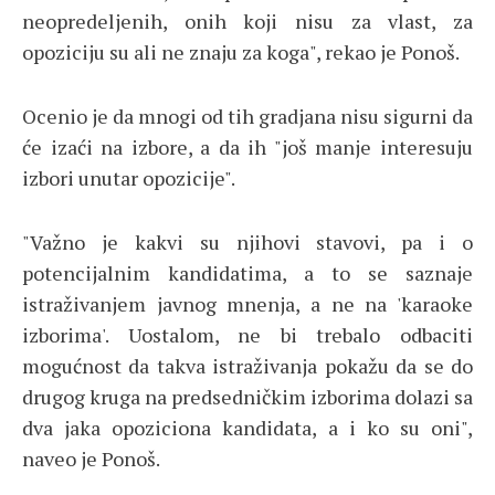
neopredeljenih, onih koji nisu za vlast, za
opoziciju su ali ne znaju za koga", rekao je Ponoš.
Ocenio je da mnogi od tih gradjana nisu sigurni da
će izaći na izbore, a da ih "još manje interesuju
izbori unutar opozicije".
"Važno je kakvi su njihovi stavovi, pa i o
potencijalnim kandidatima, a to se saznaje
istraživanjem javnog mnenja, a ne na 'karaoke
izborima'. Uostalom, ne bi trebalo odbaciti
mogućnost da takva istraživanja pokažu da se do
drugog kruga na predsedničkim izborima dolazi sa
dva jaka opoziciona kandidata, a i ko su oni",
naveo je Ponoš.