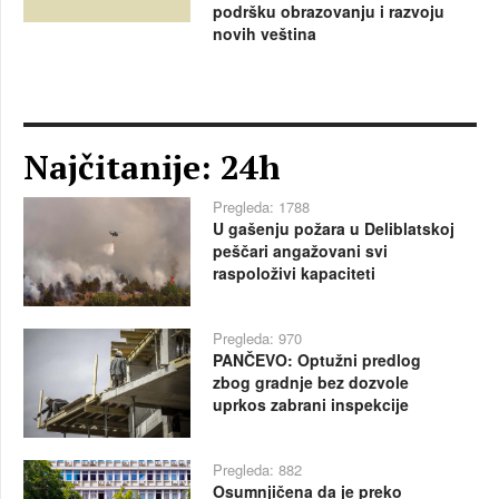
podršku obrazovanju i razvoju
novih veština
Najčitanije: 24h
Pregleda: 1788
U gašenju požara u Deliblatskoj
peščari angažovani svi
raspoloživi kapaciteti
Pregleda: 970
PANČEVO: Optužni predlog
zbog gradnje bez dozvole
uprkos zabrani inspekcije
Pregleda: 882
Osumnjičena da je preko