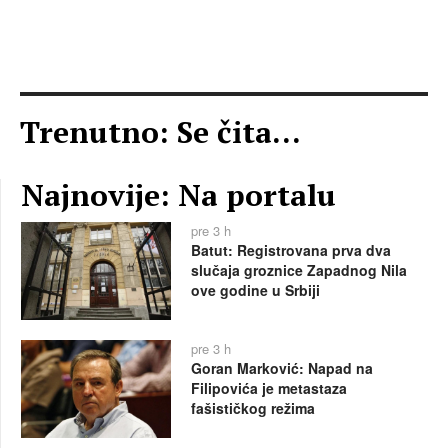
Trenutno: Se čita...
Najnovije: Na portalu
pre 3 h
Batut: Registrovana prva dva
slučaja groznice Zapadnog Nila
ove godine u Srbiji
pre 3 h
Goran Marković: Napad na
Filipovića je metastaza
fašističkog režima