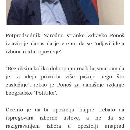
Potpredsednik Narodne stranke Zdravko Ponoš
izjavio je danas da je vreme da se "odjavi ideja
izbora unutar opozicije".
"Bez obzira koliko dobronamerna bila, smatram da
je ta ideja privukla više pažnje nego što
zaslužuje", rekao je Ponoš za današnje izdanje
beogradske "Politike".
Ocenio je da bi opozicija "najpre trebalo da
ispregovara izborne uslove, a ne da se
razigravanjem izbora u opoziciji unapred