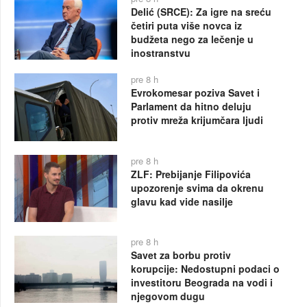
Delić (SRCE): Za igre na sreću
četiri puta više novca iz
budžeta nego za lečenje u
inostranstvu
pre 8 h
Evrokomesar poziva Savet i
Parlament da hitno deluju
protiv mreža krijumčara ljudi
pre 8 h
ZLF: Prebijanje Filipovića
upozorenje svima da okrenu
glavu kad vide nasilje
pre 8 h
Savet za borbu protiv
korupcije: Nedostupni podaci o
investitoru Beograda na vodi i
njegovom dugu