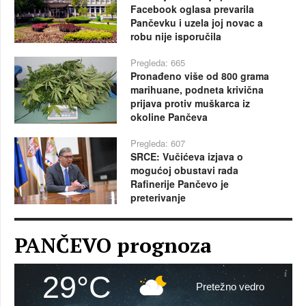
Facebook oglasa prevarila
Pančevku i uzela joj novac a
robu nije isporučila
Pregleda: 665
Pronađeno više od 800 grama
marihuane, podneta krivična
prijava protiv muškarca iz
okoline Pančeva
Pregleda: 607
SRCE: Vučićeva izjava o
mogućoj obustavi rada
Rafinerije Pančevo je
preterivanje
PANČEVO prognoza
29°C
Pretežno vedro