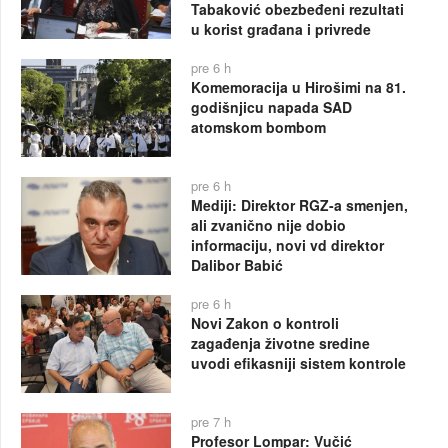
Tabaković obezbeđeni rezultati
u korist građana i privrede
pre 6 h
Komemoracija u Hirošimi na 81.
godišnjicu napada SAD
atomskom bombom
pre 6 h
Mediji: Direktor RGZ-a smenjen,
ali zvanično nije dobio
informaciju, novi vd direktor
Dalibor Babić
pre 6 h
Novi Zakon o kontroli
zagađenja životne sredine
uvodi efikasniji sistem kontrole
pre 7 h
Profesor Lompar: Vučić