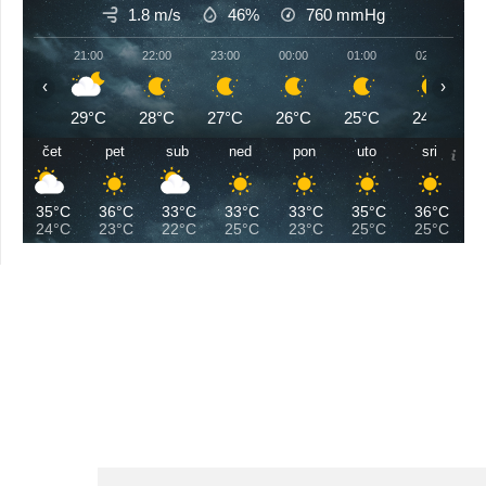
1.8 m/s
46%
760
mmHg
21:00
22:00
23:00
00:00
01:00
02:00
‹
›
29°C
28°C
27°C
26°C
25°C
24°C
čet
pet
sub
ned
pon
uto
sri
35°C
36°C
33°C
33°C
33°C
35°C
36°C
24°C
23°C
22°C
25°C
23°C
25°C
25°C