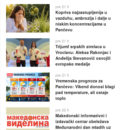
pre 21 h
Kopriva najzastupljenija u
vazduhu, ambrozija i dalje u
niskim koncentracijama u
Pančevu
pre 21 h
Trijumf srpskih strelaca u
Vroclavu: Aleksa Rakonjac i
Anđelija Stevanović osvojili
evropske medalje
pre 21 h
Vremenska prognoza za
Pančevo: Vikend donosi blagi
pad temperature, ali ostaje
toplo
pre 22 h
Makedonski informativni i
izdavački centar obeležava
Međunarodni dan mladih uz