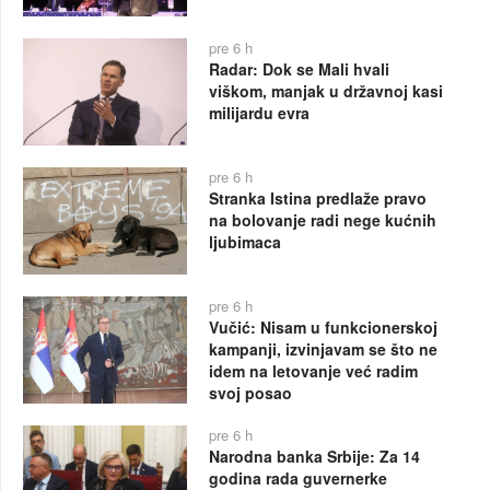
pre 6 h
Radar: Dok se Mali hvali
viškom, manjak u državnoj kasi
milijardu evra
pre 6 h
Stranka Istina predlaže pravo
na bolovanje radi nege kućnih
ljubimaca
pre 6 h
Vučić: Nisam u funkcionerskoj
kampanji, izvinjavam se što ne
idem na letovanje već radim
svoj posao
pre 6 h
Narodna banka Srbije: Za 14
godina rada guvernerke