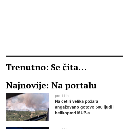
Trenutno: Se čita...
Najnovije: Na portalu
pre 11 h
Na četiri velika požara
angažovano gotovo 500 ljudi i
helikopteri MUP-a