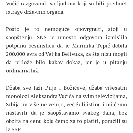
Vučić razgovarali sa ljudima koji su bili predmet
istrage državnih organa.
Pošto je to nemoguće opovrgnuti, stoji u
saopštenju, SNS je umesto odgovora izmislila
potpunu besmislicu da je Marinika Tepić dobila
200.000 evra od Veljka Belivuka, za šta nisu mogli
da prilože bilo kakav dokaz, jer je u pitanju
ordinarna laž.
Džaba sve laži Pilje i Božićeve, džaba višesatni
monolozi Aleksandra Vučića na svim televizijama,
Srbija im više ne veruje, već želi istinu i mi ćemo
nastaviti da je saopštavamo svakog dana, bez
obzira na cenu koju ćemo za to platiti, poručili su
iz SSP.