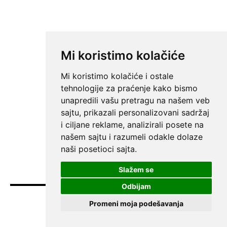
Mi koristimo kolačiće
Mi koristimo kolačiće i ostale
tehnologije za praćenje kako bismo
unapredili vašu pretragu na našem veb
sajtu, prikazali personalizovani sadržaj
i ciljane reklame, analizirali posete na
našem sajtu i razumeli odakle dolaze
naši posetioci sajta.
Slažem se
Odbijam
Promeni moja podešavanja