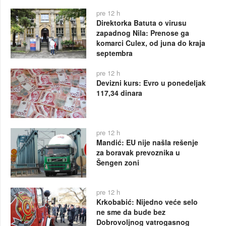
pre 12 h
Direktorka Batuta o virusu
zapadnog Nila: Prenose ga
komarci Culex, od juna do kraja
septembra
pre 12 h
Devizni kurs: Evro u ponedeljak
117,34 dinara
pre 12 h
Mandić: EU nije našla rešenje
za boravak prevoznika u
Šengen zoni
pre 12 h
Krkobabić: Nijedno veće selo
ne sme da bude bez
Dobrovoljnog vatrogasnog