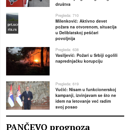
društva
Pregleda: 710
Milenković: Aktivno devet
prt.scr
požara na otvorenom, situacija
rts.rs
u Deliblatskoj peščari
povoljnija
Pregleda: 638
Vasiljević: Požari u Srbiji ogolili
naprednjačku korupciju
Pregleda: 619
Vučić: Nisam u funkcionerskoj
kampanji, izvinjavam se što ne
idem na letovanje već radim
svoj posao
PANČEVO prognoza