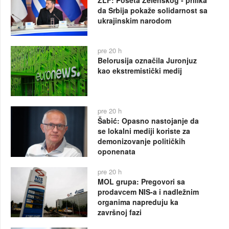
ZLF: Poseta Zelenskog - prilika
da Srbija pokaže solidarnost sa
ukrajinskim narodom
pre 20 h
Belorusija označila Juronjuz
kao ekstremistički medij
pre 20 h
Šabić: Opasno nastojanje da
se lokalni mediji koriste za
demonizovanje političkih
oponenata
pre 20 h
MOL grupa: Pregovori sa
prodavcem NIS-a i nadležnim
organima napreduju ka
završnoj fazi