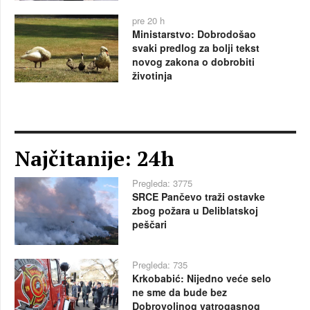
pre 20 h
Ministarstvo: Dobrodošao
svaki predlog za bolji tekst
novog zakona o dobrobiti
životinja
Najčitanije: 24h
Pregleda: 3775
SRCE Pančevo traži ostavke
zbog požara u Deliblatskoj
peščari
Pregleda: 735
Krkobabić: Nijedno veće selo
ne sme da bude bez
Dobrovoljnog vatrogasnog