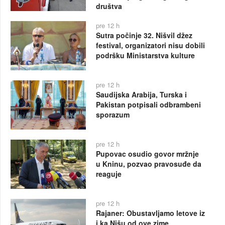
društva
pre 12 h
Sutra počinje 32. Nišvil džez
festival, organizatori nisu dobili
podršku Ministarstva kulture
pre 12 h
Saudijska Arabija, Turska i
Pakistan potpisali odbrambeni
sporazum
pre 12 h
Pupovac osudio govor mržnje
u Kninu, pozvao pravosuđe da
reaguje
pre 12 h
Rajaner: Obustavljamo letove iz
i ka Nišu od ove zime