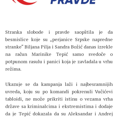
Stranka slobode i pravde saopštila je da
besmislice koje su „perjanice Srpske napredne
stranke“ Biljana Pilja i Sandra Božić danas izrekle
na račun Marinike Tepić samo svedoče o
potpunom rasulu i panici koja je zavladala u vrhu
režima.
Ukazuje se da kampanja laži i najbesramnijih
uvreda, koju su po komandi pokrenuli Vučićevi
tabloidi, ne može prikriti istinu o vezama vrha
države sa kriminalcima i ekstremistima i dodaje
da je Tepić dokazala da su Aleksandar i Andrej