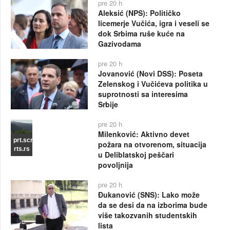
pre 20 h
Aleksić (NPS): Političko
licemerje Vučića, igra i veseli se
dok Srbima ruše kuće na
Gazivodama
pre 20 h
Jovanović (Novi DSS): Poseta
Zelenskog i Vučićeva politika u
suprotnosti sa interesima
Srbije
pre 20 h
Milenković: Aktivno devet
prt.scr
požara na otvorenom, situacija
rts.rs
u Deliblatskoj peščari
povoljnija
pre 20 h
Đukanović (SNS): Lako može
da se desi da na izborima bude
više takozvanih studentskih
lista