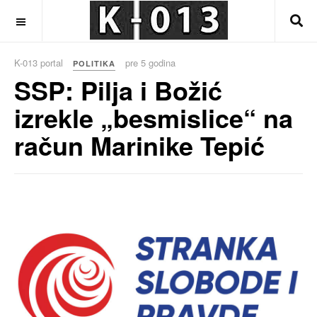
OFF CANVAS
K-013 portal
pre 5 godina
POLITIKA
SSP: Pilja i Božić
izrekle „besmislice“ na
račun Marinike Tepić