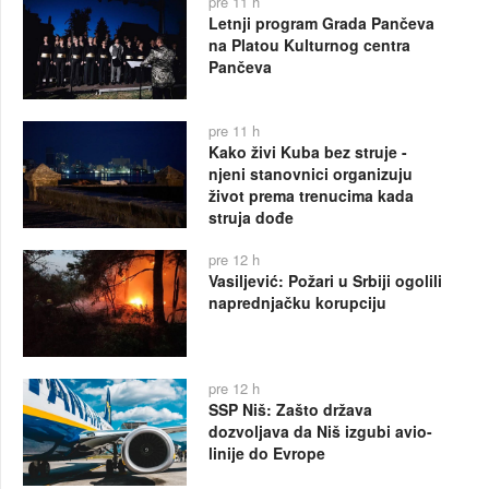
pre 11 h
Letnji program Grada Pančeva
na Platou Kulturnog centra
Pančeva
pre 11 h
Kako živi Kuba bez struje -
njeni stanovnici organizuju
život prema trenucima kada
struja dođe
pre 12 h
Vasiljević: Požari u Srbiji ogolili
naprednjačku korupciju
pre 12 h
SSP Niš: Zašto država
dozvoljava da Niš izgubi avio-
linije do Evrope