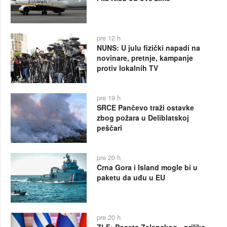
pre 12 h
NUNS: U julu fizički napadi na
novinare, pretnje, kampanje
protiv lokalnih TV
pre 19 h
SRCE Pančevo traži ostavke
zbog požara u Deliblatskoj
peščari
pre 20 h
Crna Gora i Island mogle bi u
paketu da uđu u EU
pre 20 h