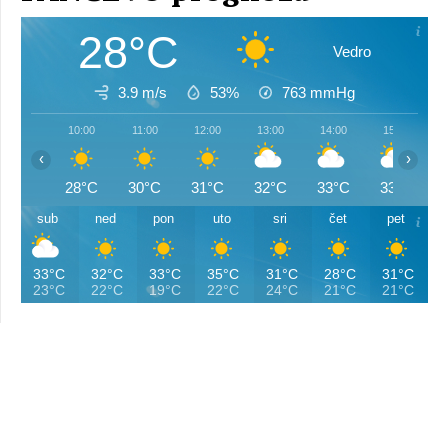
28°C
Vedro
3.9 m/s
53%
763
mmHg
10:00
11:00
12:00
13:00
14:00
15:00
‹
›
28°C
30°C
31°C
32°C
33°C
33°C
sub
ned
pon
uto
sri
čet
pet
33°C
32°C
33°C
35°C
31°C
28°C
31°C
23°C
22°C
19°C
22°C
24°C
21°C
21°C