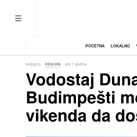
OFF CANVAS
POČETNA
LOKALNO
tanjug.rs
pre 1 godina
REGION
Vodostaj Dun
Budimpešti m
vikenda da do