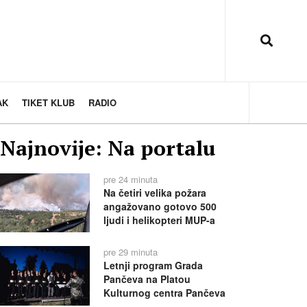
AK
TIKET KLUB
RADIO
Najnovije: Na portalu
pre 24 minuta
Na četiri velika požara
angažovano gotovo 500
ljudi i helikopteri MUP-a
pre 29 minuta
Letnji program Grada
Pančeva na Platou
Kulturnog centra Pančeva