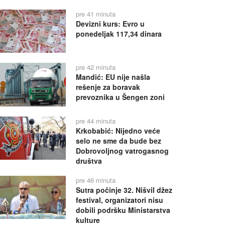
pre 41 minuta
Devizni kurs: Evro u
ponedeljak 117,34 dinara
pre 42 minuta
Mandić: EU nije našla
rešenje za boravak
prevoznika u Šengen zoni
pre 44 minuta
Krkobabić: Nijedno veće
selo ne sme da bude bez
Dobrovoljnog vatrogasnog
društva
pre 46 minuta
Sutra počinje 32. Nišvil džez
festival, organizatori nisu
dobili podršku Ministarstva
kulture