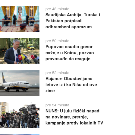
pre 48 minuta
Saudijska Arabija, Turska i
Pakistan potpisali
odbrambeni sporazum
pre 50 minuta
Pupovac osudio govor
mržnje u Kninu, pozvao
pravosuđe da reaguje
pre 52 minuta
Rajaner: Obustavljamo
letove iz i ka Nišu od ove
zime
pre 54 minuta
NUNS: U julu fizički napadi
na novinare, pretnje,
kampanje protiv lokalnih TV