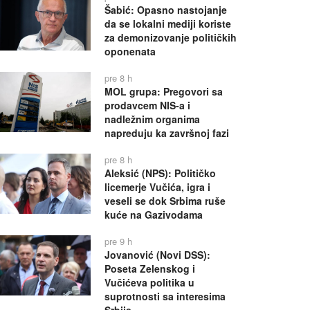
Šabić: Opasno nastojanje
da se lokalni mediji koriste
za demonizovanje političkih
oponenata
pre 8 h
MOL grupa: Pregovori sa
prodavcem NIS-a i
nadležnim organima
napreduju ka završnoj fazi
pre 8 h
Aleksić (NPS): Političko
licemerje Vučića, igra i
veseli se dok Srbima ruše
kuće na Gazivodama
pre 9 h
Jovanović (Novi DSS):
Poseta Zelenskog i
Vučićeva politika u
suprotnosti sa interesima