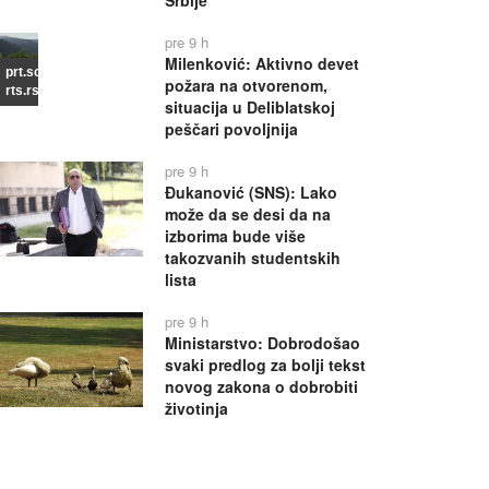
Srbije
pre 9 h
Milenković: Aktivno devet
prt.scr
požara na otvorenom,
rts.rs
situacija u Deliblatskoj
peščari povoljnija
pre 9 h
Đukanović (SNS): Lako
može da se desi da na
izborima bude više
takozvanih studentskih
lista
pre 9 h
Ministarstvo: Dobrodošao
svaki predlog za bolji tekst
novog zakona o dobrobiti
životinja