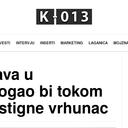
VESTI
INTERVJU
INSERTI
MARKETING
LAGANICA
MOJZN
ava u
ogao bi tokom
stigne vrhunac