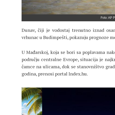
Foto: AP 
Dunav, čiji je vodostaj trenutno iznad o
vrhunac u Budimpešti, pokazuju prognoze m
U Mađarskoj, koja se bori sa poplavama nak
području centralne Evrope, situacija je najk
čamce na ulicama, dok se stanovništvo grad
godina, prenosi portal Index.hu.