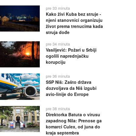
pre 33 minuta
Kako živi Kuba bez struje -
njeni stanovnici organizuju
život prema trenucima kada
struja dođe
pre 34 minuta
Vasiljević: Požari u Srbiji
ogolili naprednjačku
korupciju
pre 36 minuta
SSP Niš: Zašto država
dozvoljava da Niš izgubi
avio-linije do Evrope
pre 38 minuta
Direktorka Batuta o virusu
zapadnog Nila: Prenose ga
komarci Culex, od juna do
kraja septembra