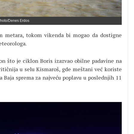
Photo/Denes Erdos
sam metara, tokom vikenda bi mogao da dostigne
eteorologa.
on što je ciklon Boris izazvao obilne padavine na
ritičnija u selu Kismaroš, gde meštani već koriste
a Baja sprema za najveću poplavu u poslednjih 11