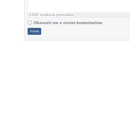
1000
znakova preostalo
Obavesti me o novim komentarima
Pošalji