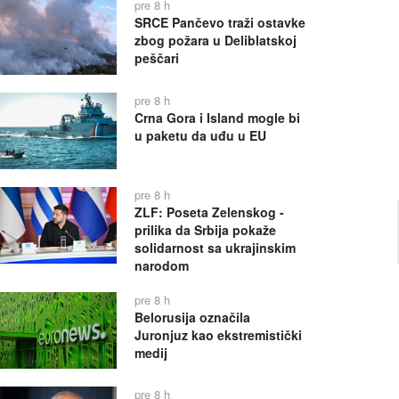
pre 8 h
SRCE Pančevo traži ostavke
zbog požara u Deliblatskoj
peščari
pre 8 h
Crna Gora i Island mogle bi
u paketu da uđu u EU
pre 8 h
ZLF: Poseta Zelenskog -
prilika da Srbija pokaže
solidarnost sa ukrajinskim
narodom
pre 8 h
Belorusija označila
Juronjuz kao ekstremistički
medij
pre 8 h