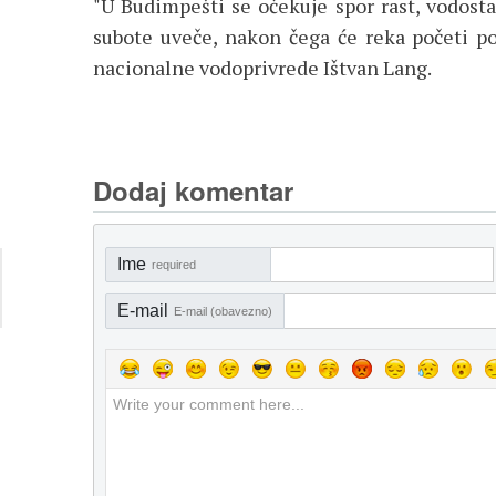
"U Budimpešti se očekuje spor rast, vodost
subote uveče, nakon čega će reka početi pol
nacionalne vodoprivrede Ištvan Lang.
Dodaj komentar
Ime
required
E-mail
E-mail (obavezno)