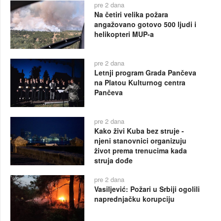
pre 2 dana
Na četiri velika požara
angažovano gotovo 500 ljudi i
helikopteri MUP-a
pre 2 dana
Letnji program Grada Pančeva
na Platou Kulturnog centra
Pančeva
pre 2 dana
Kako živi Kuba bez struje -
njeni stanovnici organizuju
život prema trenucima kada
struja dođe
pre 2 dana
Vasiljević: Požari u Srbiji ogolili
naprednjačku korupciju