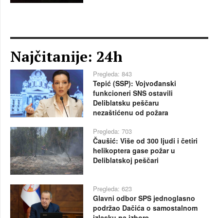
Najčitanije: 24h
Pregleda: 843
Tepić (SSP): Vojvođanski
funkcioneri SNS ostavili
Deliblatsku peščaru
nezaštićenu od požara
Pregleda: 703
Čaušić: Više od 300 ljudi i četiri
helikoptera gase požar u
Deliblatskoj peščari
Pregleda: 623
Glavni odbor SPS jednoglasno
podržao Dačića o samostalnom
izlasku na izbore