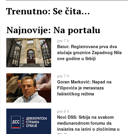
Trenutno: Se čita...
Najnovije: Na portalu
pre 7 h
Batut: Registrovana prva dva
slučaja groznice Zapadnog Nila
ove godine u Srbiji
pre 7 h
Goran Marković: Napad na
Filipovića je metastaza
fašističkog režima
pre 9 h
Novi DSS: Srbija na svakom
međunarodnom forumu da
insistira na istini o zločinima u