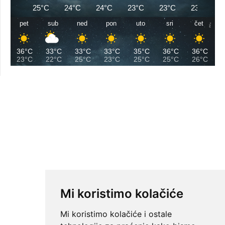
25°C
24°C
24°C
23°C
23°C
23°C
pet
sub
ned
pon
uto
sri
čet
36°C
33°C
33°C
33°C
35°C
36°C
36°C
23°C
22°C
25°C
23°C
25°C
25°C
26°C
Mi koristimo kolačiće
Mi koristimo kolačiće i ostale