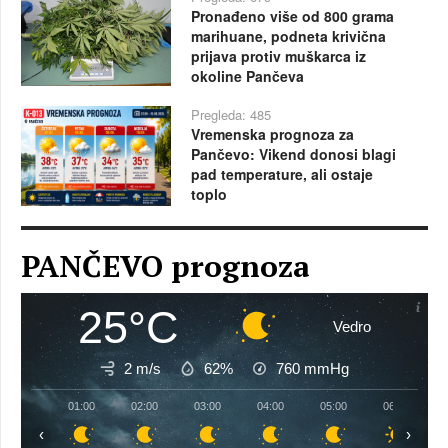
Pronađeno više od 800 grama
marihuane, podneta krivična
prijava protiv muškarca iz
okoline Pančeva
Pregleda: 485
Vremenska prognoza za
Pančevo: Vikend donosi blagi
pad temperature, ali ostaje
toplo
PANČEVO prognoza
25°C
Vedro
2 m/s
62%
760
mmHg
01:00
02:00
03:00
04:00
05:00
06:00
‹
›