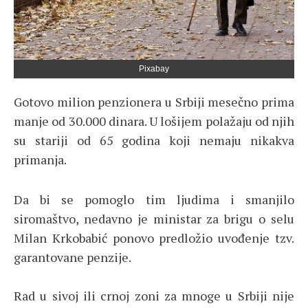
Pixabay
Gotovo milion penzionera u Srbiji mesečno prima
manje od 30.000 dinara. U lošijem polažaju od njih
su stariji od 65 godina koji nemaju nikakva
primanja.
Da bi se pomoglo tim ljudima i smanjilo
siromaštvo, nedavno je ministar za brigu o selu
Milan Krkobabić ponovo predložio uvođenje tzv.
garantovane penzije.
Rad u sivoj ili crnoj zoni za mnoge u Srbiji nije