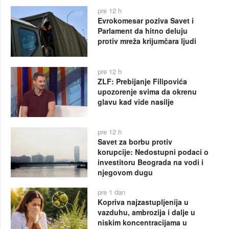
pre 12 h
Evrokomesar poziva Savet i
Parlament da hitno deluju
protiv mreža krijumčara ljudi
pre 12 h
ZLF: Prebijanje Filipovića
upozorenje svima da okrenu
glavu kad vide nasilje
pre 12 h
Savet za borbu protiv
korupcije: Nedostupni podaci o
investitoru Beograda na vodi i
njegovom dugu
pre 1 dan
Kopriva najzastupljenija u
vazduhu, ambrozija i dalje u
niskim koncentracijama u