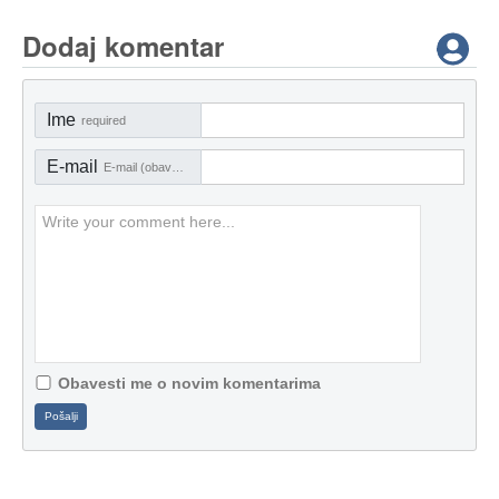
Dodaj komentar
Ime
required
E-mail
E-mail (obavezno)
Obavesti me o novim komentarima
Pošalji