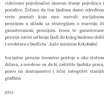
videćemo pojedinačno imovno stanje pojedinca i
porodice. Želimo da tim ljudima damo određenu
vrstu pomoći koju smo nazvali socijalnom
penzijom u skladu sa strategijom o starenju ili
garantovanom penzijom. Iznos te garantovane
penzije zavisi od broja ljudi do kojeg budemo došli
i sredstava u budžetu", kaže ministar Krkobabić.
Socijalne penzije trenutno postoje u oko stotinu
država, a uvedene su da bi zaštitile ljudska prava,
pravo na dostojanstvo i lični integritet starijih
građana.
(rts)