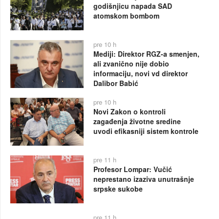
godišnjicu napada SAD
atomskom bombom
pre 10 h
Mediji: Direktor RGZ-a smenjen,
ali zvanično nije dobio
informaciju, novi vd direktor
Dalibor Babić
pre 10 h
Novi Zakon o kontroli
zagađenja životne sredine
uvodi efikasniji sistem kontrole
pre 11 h
Profesor Lompar: Vučić
neprestano izaziva unutrašnje
srpske sukobe
pre 11 h