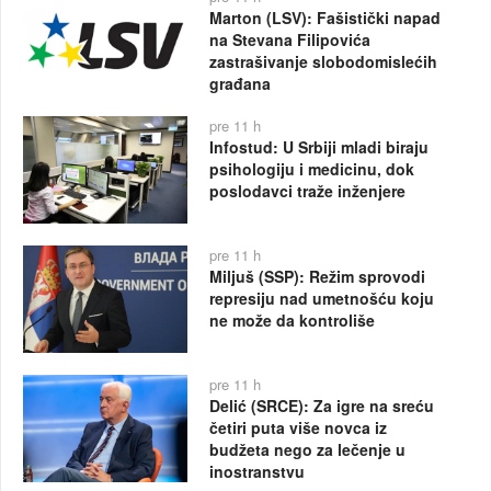
Marton (LSV): Fašistički napad
na Stevana Filipovića
zastrašivanje slobodomislećih
građana
pre 11 h
Infostud: U Srbiji mladi biraju
psihologiju i medicinu, dok
poslodavci traže inženjere
pre 11 h
Miljuš (SSP): Režim sprovodi
represiju nad umetnošću koju
ne može da kontroliše
pre 11 h
Delić (SRCE): Za igre na sreću
četiri puta više novca iz
budžeta nego za lečenje u
inostranstvu