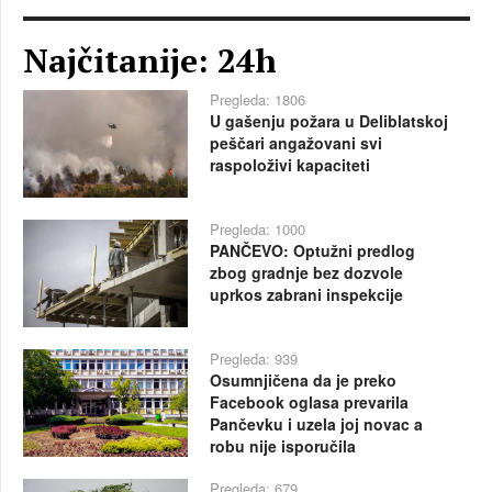
Najčitanije: 24h
Pregleda: 1806
U gašenju požara u Deliblatskoj
peščari angažovani svi
raspoloživi kapaciteti
Pregleda: 1000
PANČEVO: Optužni predlog
zbog gradnje bez dozvole
uprkos zabrani inspekcije
Pregleda: 939
Osumnjičena da je preko
Facebook oglasa prevarila
Pančevku i uzela joj novac a
robu nije isporučila
Pregleda: 679