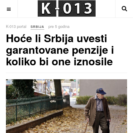
OFF CANVAS
K-013 portal
pre 5 godina
SRBIJA
Hoće li Srbija uvesti
garantovane penzije i
koliko bi one iznosile