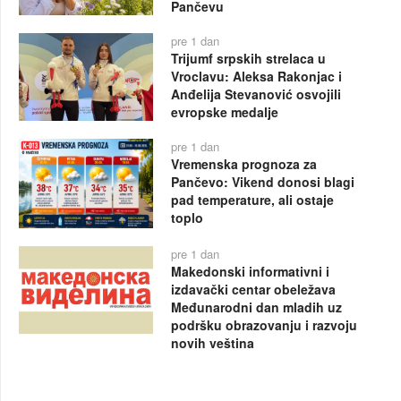
Pančevu
pre 1 dan
Trijumf srpskih strelaca u
Vroclavu: Aleksa Rakonjac i
Anđelija Stevanović osvojili
evropske medalje
pre 1 dan
Vremenska prognoza za
Pančevo: Vikend donosi blagi
pad temperature, ali ostaje
toplo
pre 1 dan
Makedonski informativni i
izdavački centar obeležava
Međunarodni dan mladih uz
podršku obrazovanju i razvoju
novih veština