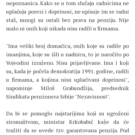
nepoznanica. Kako se u tom slučaju radnicima ne
uplaćuju porezi i doprinosi, ne upisuje im se radni
staž, mnogi su ostali bez prava na penziju. Nije
malo ni onih koji nikada nisu radili u firmama.
"Ima veliki broj domaćica, onih koje su radile po
imanjima, koje su išli u nadnicu, to je naročito po
Vojvodini izraženo. Nisu prijavljivane. Ima i koji
su, kada je počela demokratija 1991. godine, radili
u firmama, a kojima nisu uplaćivani doprinosi",
napominje Miloš Grabundžija, predsednik
Sindikata penzionera Srbije "Nezavisnost".
Da bi se pomoglo najstarijima koji su ugroženi
siromaštvom, ministar Krkobabić kaže da će
tražiti da se uvede tzv. garantovana penzija. Pod