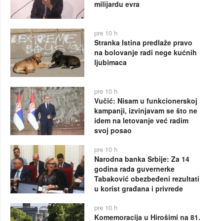
milijardu evra
pre 10 h
Stranka Istina predlaže pravo
na bolovanje radi nege kućnih
ljubimaca
pre 10 h
Vučić: Nisam u funkcionerskoj
kampanji, izvinjavam se što ne
idem na letovanje već radim
svoj posao
pre 10 h
Narodna banka Srbije: Za 14
godina rada guvernerke
Tabaković obezbeđeni rezultati
u korist građana i privrede
pre 10 h
Komemoracija u Hirošimi na 81.