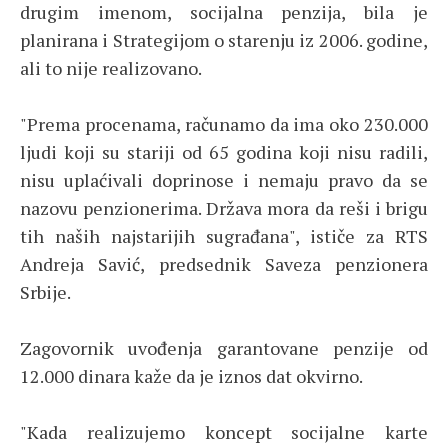
drugim imenom, socijalna penzija, bila je
planirana i Strategijom o starenju iz 2006. godine,
ali to nije realizovano.
"Prema procenama, računamo da ima oko 230.000
ljudi koji su stariji od 65 godina koji nisu radili,
nisu uplaćivali doprinose i nemaju pravo da se
nazovu penzionerima. Država mora da reši i brigu
tih naših najstarijih sugrađana", ističe za RTS
Andreja Savić, predsednik Saveza penzionera
Srbije.
Zagovornik uvođenja garantovane penzije od
12.000 dinara kaže da je iznos dat okvirno.
"Kada realizujemo koncept socijalne karte