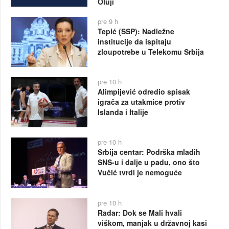
Oluji
pre 9 h
Tepić (SSP): Nadležne
institucije da ispitaju
zloupotrebe u Telekomu Srbija
pre 10 h
Alimpijević odredio spisak
igrača za utakmice protiv
Islanda i Italije
pre 10 h
Srbija centar: Podrška mladih
SNS-u i dalje u padu, ono što
Vučić tvrdi je nemoguće
pre 10 h
Radar: Dok se Mali hvali
viškom, manjak u državnoj kasi