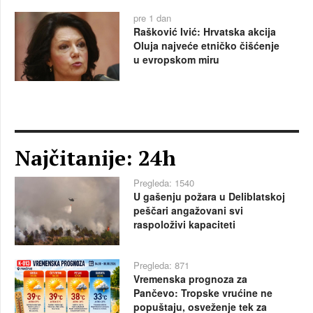
pre 1 dan
Rašković Ivić: Hrvatska akcija
Oluja najveće etničko čišćenje
u evropskom miru
Najčitanije: 24h
Pregleda: 1540
U gašenju požara u Deliblatskoj
peščari angažovani svi
raspoloživi kapaciteti
Pregleda: 871
Vremenska prognoza za
Pančevo: Tropske vrućine ne
popuštaju, osveženje tek za