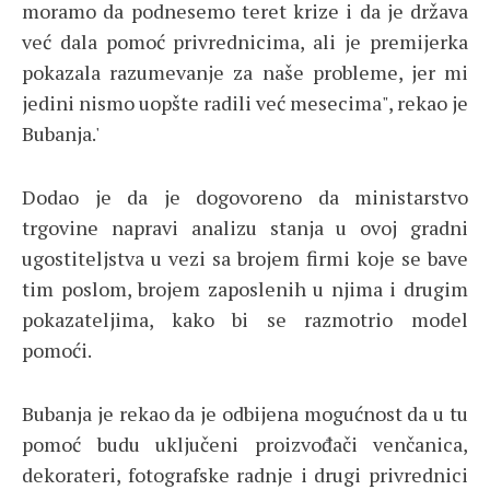
moramo da podnesemo teret krize i da je država
već dala pomoć privrednicima, ali je premijerka
pokazala razumevanje za naše probleme, jer mi
jedini nismo uopšte radili već mesecima", rekao je
Bubanja.'
Dodao je da je dogovoreno da ministarstvo
trgovine napravi analizu stanja u ovoj gradni
ugostiteljstva u vezi sa brojem firmi koje se bave
tim poslom, brojem zaposlenih u njima i drugim
pokazateljima, kako bi se razmotrio model
pomoći.
Bubanja je rekao da je odbijena mogućnost da u tu
pomoć budu uključeni proizvođači venčanica,
dekorateri, fotografske radnje i drugi privrednici