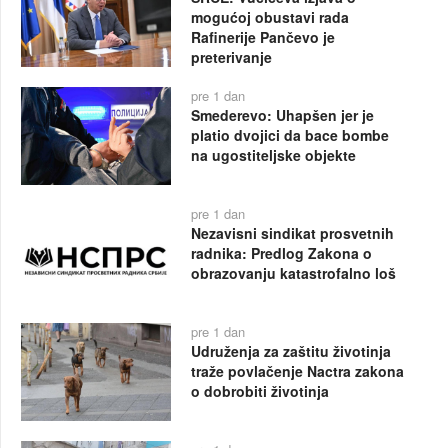
mogućoj obustavi rada
Rafinerije Pančevo je
preterivanje
pre 1 dan
Smederevo: Uhapšen jer je
platio dvojici da bace bombe
na ugostiteljske objekte
pre 1 dan
Nezavisni sindikat prosvetnih
radnika: Predlog Zakona o
obrazovanju katastrofalno loš
pre 1 dan
Udruženja za zaštitu životinja
traže povlačenje Nactra zakona
o dobrobiti životinja