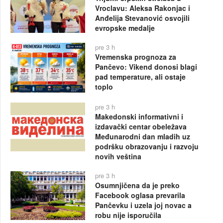
Vroclavu: Aleksa Rakonjac i
Anđelija Stevanović osvojili
evropske medalje
pre 3 h
Vremenska prognoza za
Pančevo: Vikend donosi blagi
pad temperature, ali ostaje
toplo
pre 3 h
Makedonski informativni i
izdavački centar obeležava
Međunarodni dan mladih uz
podršku obrazovanju i razvoju
novih veština
pre 3 h
Osumnjičena da je preko
Facebook oglasa prevarila
Pančevku i uzela joj novac a
robu nije isporučila