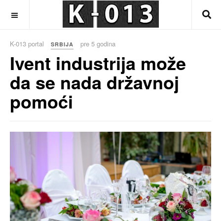
OFF CANVAS
K-013 portal
pre 5 godina
SRBIJA
Ivent industrija može
da se nada državnoj
pomoći