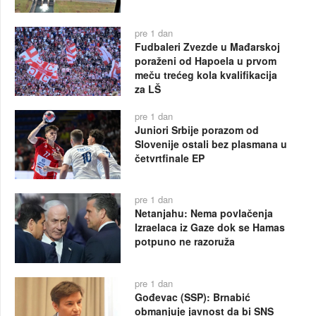
pre 1 dan
Fudbaleri Zvezde u Mađarskoj
poraženi od Hapoela u prvom
meču trećeg kola kvalifikacija
za LŠ
pre 1 dan
Juniori Srbije porazom od
Slovenije ostali bez plasmana u
četvrtfinale EP
pre 1 dan
Netanjahu: Nema povlačenja
Izraelaca iz Gaze dok se Hamas
potpuno ne razoruža
pre 1 dan
Gođevac (SSP): Brnabić
obmanjuje javnost da bi SNS