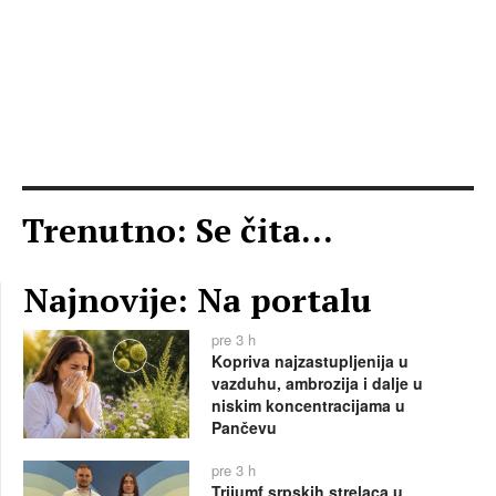
Trenutno: Se čita...
Najnovije: Na portalu
pre 3 h
Kopriva najzastupljenija u
vazduhu, ambrozija i dalje u
niskim koncentracijama u
Pančevu
pre 3 h
Trijumf srpskih strelaca u