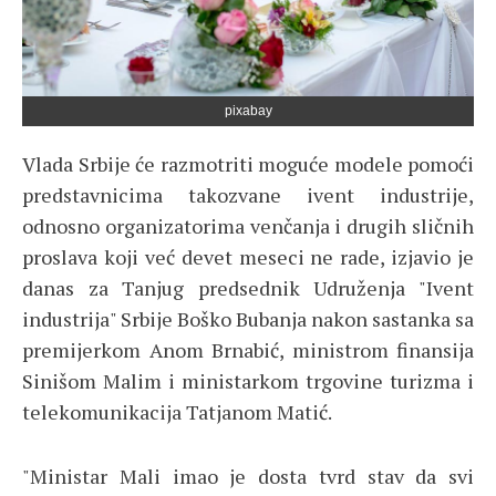
pixabay
Vlada Srbije će razmotriti moguće modele pomoći
predstavnicima takozvane ivent industrije,
odnosno organizatorima venčanja i drugih sličnih
proslava koji već devet meseci ne rade, izjavio je
danas za Tanjug predsednik Udruženja "Ivent
industrija" Srbije Boško Bubanja nakon sastanka sa
premijerkom Anom Brnabić, ministrom finansija
Sinišom Malim i ministarkom trgovine turizma i
telekomunikacija Tatjanom Matić.
"Ministar Mali imao je dosta tvrd stav da svi