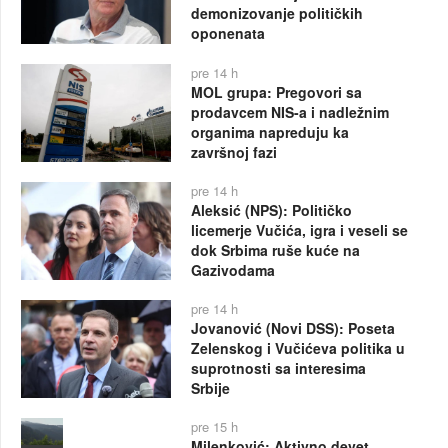
demonizovanje političkih
oponenata
pre 14 h
MOL grupa: Pregovori sa
prodavcem NIS-a i nadležnim
organima napreduju ka
završnoj fazi
pre 14 h
Aleksić (NPS): Političko
licemerje Vučića, igra i veseli se
dok Srbima ruše kuće na
Gazivodama
pre 14 h
Jovanović (Novi DSS): Poseta
Zelenskog i Vučićeva politika u
suprotnosti sa interesima
Srbije
pre 15 h
Milenković: Aktivno devet