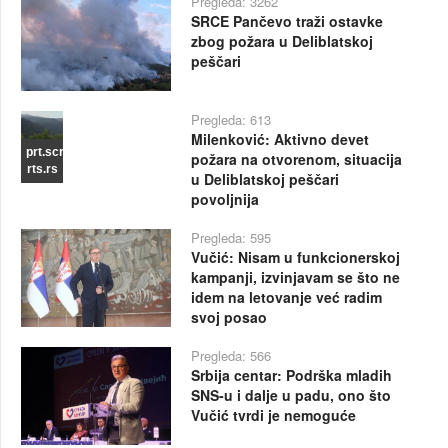
Pregleda: 3262
SRCE Pančevo traži ostavke
zbog požara u Deliblatskoj
peščari
Pregleda: 613
Milenković: Aktivno devet
prt.scr
požara na otvorenom, situacija
rts.rs
u Deliblatskoj peščari
povoljnija
Pregleda: 595
Vučić: Nisam u funkcionerskoj
kampanji, izvinjavam se što ne
idem na letovanje već radim
svoj posao
Pregleda: 566
Srbija centar: Podrška mladih
SNS-u i dalje u padu, ono što
Vučić tvrdi je nemoguće