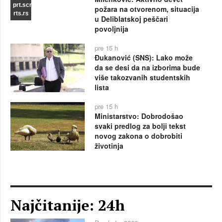
prt.scr
požara na otvorenom, situacija
rts.rs
u Deliblatskoj peščari
povoljnija
pre 15 h
Đukanović (SNS): Lako može
da se desi da na izborima bude
više takozvanih studentskih
lista
pre 15 h
Ministarstvo: Dobrodošao
svaki predlog za bolji tekst
novog zakona o dobrobiti
životinja
Najčitanije: 24h