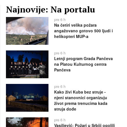
Najnovije: Na portalu
pre 6 h
Na četiri velika požara
angažovano gotovo 500 ljudi i
helikopteri MUP-a
pre 6 h
Letnji program Grada Pančeva
na Platou Kulturnog centra
Pančeva
pre 6 h
Kako živi Kuba bez struje -
njeni stanovnici organizuju
život prema trenucima kada
struja dođe
pre 6 h
Vasiljević: Požari u Srbiji ogolili