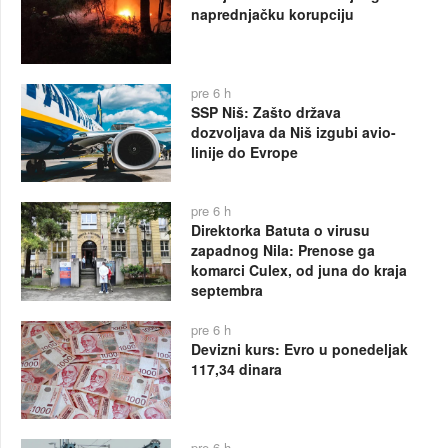
naprednjačku korupciju
pre 6 h
SSP Niš: Zašto država
dozvoljava da Niš izgubi avio-
linije do Evrope
pre 6 h
Direktorka Batuta o virusu
zapadnog Nila: Prenose ga
komarci Culex, od juna do kraja
septembra
pre 6 h
Devizni kurs: Evro u ponedeljak
117,34 dinara
pre 6 h