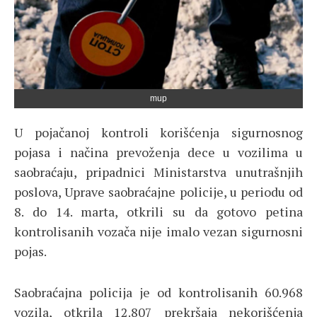
mup
U pojačanoj kontroli korišćenja sigurnosnog
pojasa i načina prevoženja dece u vozilima u
saobraćaju, pripadnici Ministarstva unutrašnjih
poslova, Uprave saobraćajne policije, u periodu od
8. do 14. marta, otkrili su da gotovo petina
kontrolisanih vozača nije imalo vezan sigurnosni
pojas.
Saobraćajna policija je od kontrolisanih 60.968
vozila, otkrila 12.807 prekršaja nekorišćenja