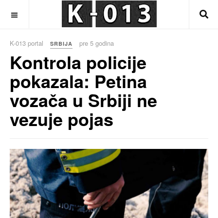
OFF CANVAS
K-013 portal
pre 5 godina
SRBIJA
Kontrola policije
pokazala: Petina
vozača u Srbiji ne
vezuje pojas