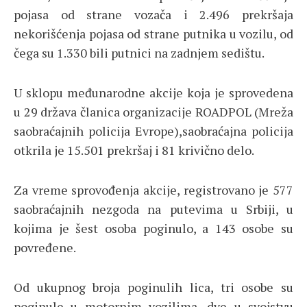
pojasa od strane vozača i 2.496 prekršaja
nekorišćenja pojasa od strane putnika u vozilu, od
čega su 1.330 bili putnici na zadnjem sedištu.
U sklopu međunarodne akcije koja je sprovedena
u 29 država članica organizacije ROADPOL (Mreža
saobraćajnih policija Evrope),saobraćajna policija
otkrila je 15.501 prekršaj i 81 krivično delo.
Za vreme sprovođenja akcije, registrovano je 577
saobraćajnih nezgoda na putevima u Srbiji, u
kojima je šest osoba poginulo, a 143 osobe su
povređene.
Od ukupnog broja poginulih lica, tri osobe su
poginule u motornim vozilima, dve u svojstvu