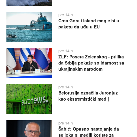
pre 14 h
Crna Gora i Island mogle bi u
paketu da uđu u EU
pre 14 h
ZLF: Poseta Zelenskog - prilika
da Srbija pokaže solidarnost sa
ukrajinskim narodom
pre 14 h
Belorusija označila Juronjuz
kao ekstremistički medij
pre 14 h
Šabić: Opasno nastojanje da
se lokalni mediji koriste za