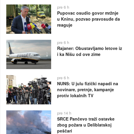
pre 6 h
Pupovac osudio govor mržnje
u Kninu, pozvao pravosuđe da
reaguje
pre 6 h
Rajaner: Obustavljamo letove iz
i ka Nišu od ove zime
pre 6 h
NUNS: U julu fizički napadi na
novinare, pretnje, kampanje
protiv lokalnih TV
pre 14 h
SRCE Pančevo traži ostavke
zbog požara u Deliblatskoj
peščari