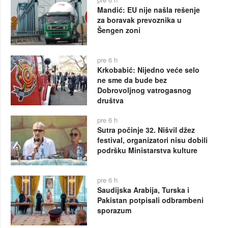
Mandić: EU nije našla rešenje
za boravak prevoznika u
Šengen zoni
pre 6 h
Krkobabić: Nijedno veće selo
ne sme da bude bez
Dobrovoljnog vatrogasnog
društva
pre 6 h
Sutra počinje 32. Nišvil džez
festival, organizatori nisu dobili
podršku Ministarstva kulture
pre 6 h
Saudijska Arabija, Turska i
Pakistan potpisali odbrambeni
sporazum