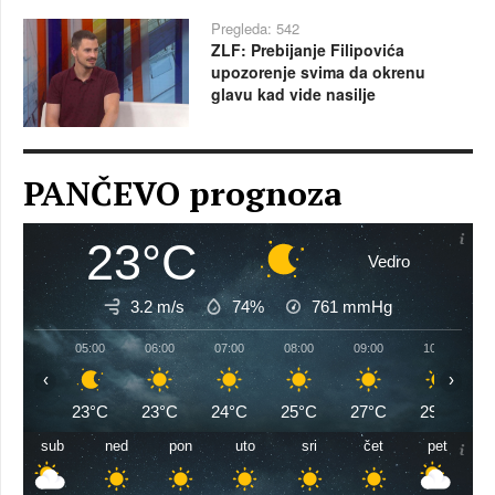
Pregleda: 542
ZLF: Prebijanje Filipovića
upozorenje svima da okrenu
glavu kad vide nasilje
PANČEVO prognoza
23°C
Vedro
3.2 m/s
74%
761
mmHg
05:00
06:00
07:00
08:00
09:00
10:00
‹
›
23°C
23°C
24°C
25°C
27°C
29°C
sub
ned
pon
uto
sri
čet
pet