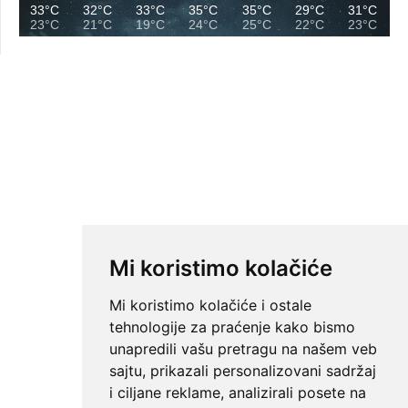
33°C
32°C
33°C
35°C
35°C
29°C
31°C
23°C
21°C
19°C
24°C
25°C
22°C
23°C
Mi koristimo kolačiće
Mi koristimo kolačiće i ostale
tehnologije za praćenje kako bismo
unapredili vašu pretragu na našem veb
sajtu, prikazali personalizovani sadržaj
i ciljane reklame, analizirali posete na