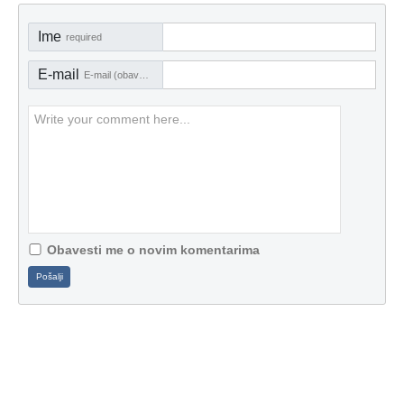
Ime
required
E-mail
E-mail (obavezno)
Obavesti me o novim komentarima
Pošalji