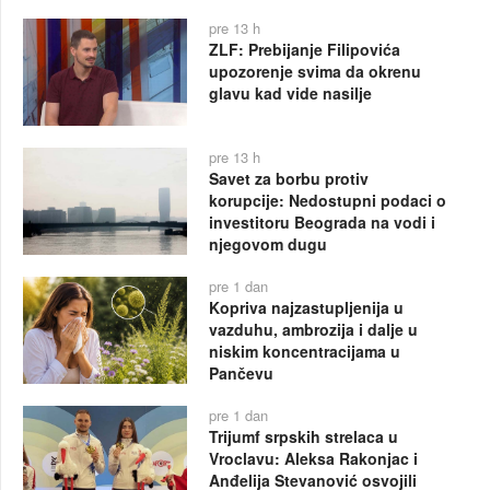
pre 13 h
ZLF: Prebijanje Filipovića
upozorenje svima da okrenu
glavu kad vide nasilje
pre 13 h
Savet za borbu protiv
korupcije: Nedostupni podaci o
investitoru Beograda na vodi i
njegovom dugu
pre 1 dan
Kopriva najzastupljenija u
vazduhu, ambrozija i dalje u
niskim koncentracijama u
Pančevu
pre 1 dan
Trijumf srpskih strelaca u
Vroclavu: Aleksa Rakonjac i
Anđelija Stevanović osvojili