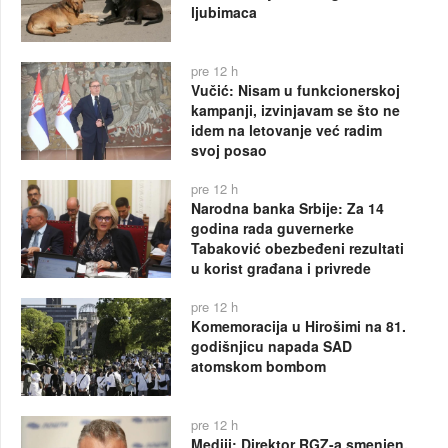
ljubimaca
pre 12 h
Vučić: Nisam u funkcionerskoj
kampanji, izvinjavam se što ne
idem na letovanje već radim
svoj posao
pre 12 h
Narodna banka Srbije: Za 14
godina rada guvernerke
Tabaković obezbeđeni rezultati
u korist građana i privrede
pre 12 h
Komemoracija u Hirošimi na 81.
godišnjicu napada SAD
atomskom bombom
pre 12 h
Mediji: Direktor RGZ-a smenjen,