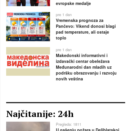
evropske medalje
pre 1 dan
Vremenska prognoza za
Pančevo: Vikend donosi blagi
pad temperature, ali ostaje
toplo
pre 1 dan
Makedonski informativni i
izdavački centar obeležava
Međunarodni dan mladih uz
podršku obrazovanju i razvoju
novih veština
Najčitanije: 24h
Pregleda: 1811
U gašenju požara u Deliblatskoj