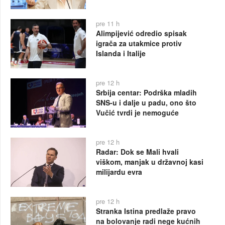
pre 11 h
Alimpijević odredio spisak
igrača za utakmice protiv
Islanda i Italije
pre 12 h
Srbija centar: Podrška mladih
SNS-u i dalje u padu, ono što
Vučić tvrdi je nemoguće
pre 12 h
Radar: Dok se Mali hvali
viškom, manjak u državnoj kasi
milijardu evra
pre 12 h
Stranka Istina predlaže pravo
na bolovanje radi nege kućnih