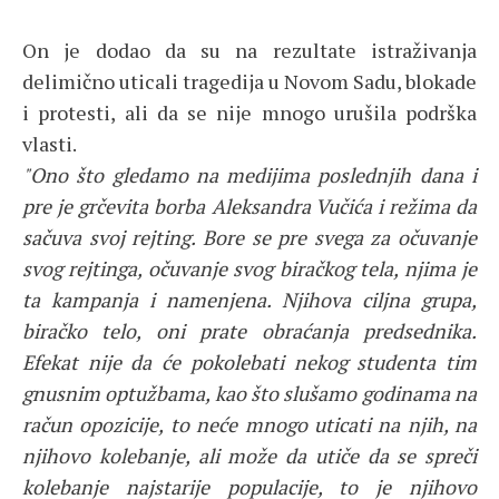
On je dodao da su na rezultate istraživanja
delimično uticali tragedija u Novom Sadu, blokade
i protesti, ali da se nije mnogo urušila podrška
vlasti.
"Ono što gledamo na medijima poslednjih dana i
pre je grčevita borba Aleksandra Vučića i režima da
sačuva svoj rejting. Bore se pre svega za očuvanje
svog rejtinga, očuvanje svog biračkog tela, njima je
ta kampanja i namenjena. Njihova ciljna grupa,
biračko telo, oni prate obraćanja predsednika.
Efekat nije da će pokolebati nekog studenta tim
gnusnim optužbama, kao što slušamo godinama na
račun opozicije, to neće mnogo uticati na njih, na
njihovo kolebanje, ali može da utiče da se spreči
kolebanje najstarije populacije, to je njihovo