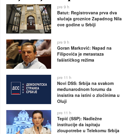
pre 9 h
Batut: Registrovana prva dva
slučaja groznice Zapadnog Nila
ove godine u Srbiji
pre 9 h
Goran Marković: Napad na
Filipovića je metastaza
fašističkog režima
pre 11 h
Novi DSS: Srbija na svakom
međunarodnom forumu da
insistira na istini o zločinima u
Oluji
pre 11 h
Tepić (SSP): Nadležne
institucije da ispitaju
zloupotrebe u Telekomu Srbija