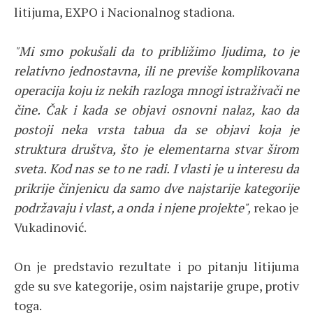
litijuma, EXPO i Nacionalnog stadiona.
"Mi smo pokušali da to približimo ljudima, to je
relativno jednostavna, ili ne previše komplikovana
operacija koju iz nekih razloga mnogi istraživači ne
čine. Čak i kada se objavi osnovni nalaz, kao da
postoji neka vrsta tabua da se objavi koja je
struktura društva, što je elementarna stvar širom
sveta. Kod nas se to ne radi. I vlasti je u interesu da
prikrije činjenicu da samo dve najstarije kategorije
podržavaju i vlast, a onda i njene projekte",
rekao je
Vukadinović.
On je predstavio rezultate i po pitanju litijuma
gde su sve kategorije, osim najstarije grupe, protiv
toga.