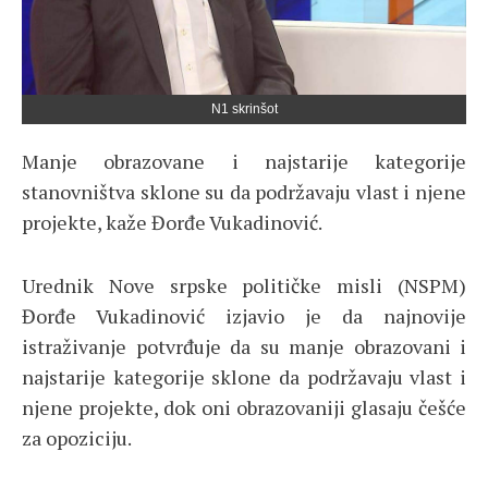
N1 skrinšot
Manje obrazovane i najstarije kategorije
stanovništva sklone su da podržavaju vlast i njene
projekte, kaže Đorđe Vukadinović.
Urednik Nove srpske političke misli (NSPM)
Đorđe Vukadinović izjavio je da najnovije
istraživanje potvrđuje da su manje obrazovani i
najstarije kategorije sklone da podržavaju vlast i
njene projekte, dok oni obrazovaniji glasaju češće
za opoziciju.