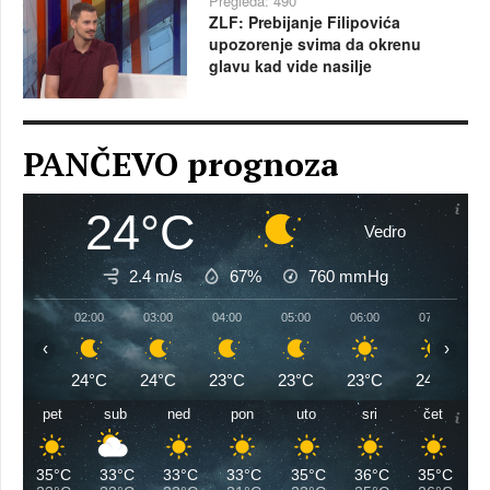
Pregleda: 490
ZLF: Prebijanje Filipovića
upozorenje svima da okrenu
glavu kad vide nasilje
PANČEVO prognoza
24°C
Vedro
2.4 m/s
67%
760
mmHg
02:00
03:00
04:00
05:00
06:00
07:00
‹
›
24°C
24°C
23°C
23°C
23°C
24°C
pet
sub
ned
pon
uto
sri
čet
35°C
33°C
33°C
33°C
35°C
36°C
35°C