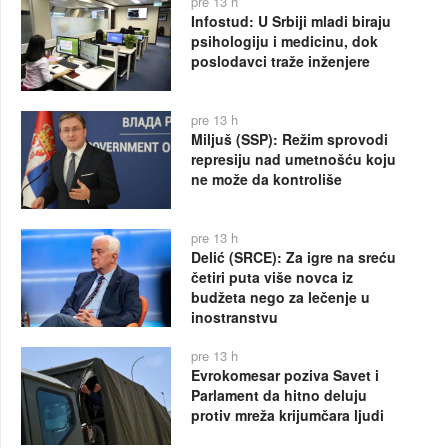
pre 13 h
Infostud: U Srbiji mladi biraju
psihologiju i medicinu, dok
poslodavci traže inženjere
pre 13 h
Miljuš (SSP): Režim sprovodi
represiju nad umetnošću koju
ne može da kontroliše
pre 13 h
Delić (SRCE): Za igre na sreću
četiri puta više novca iz
budžeta nego za lečenje u
inostranstvu
pre 13 h
Evrokomesar poziva Savet i
Parlament da hitno deluju
protiv mreža krijumčara ljudi