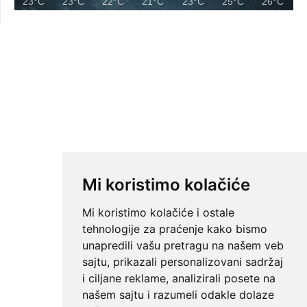
23°C
23°C
22°C
21°C
23°C
25°C
26°C
Mi koristimo kolačiće
Mi koristimo kolačiće i ostale
tehnologije za praćenje kako bismo
unapredili vašu pretragu na našem veb
sajtu, prikazali personalizovani sadržaj
i ciljane reklame, analizirali posete na
našem sajtu i razumeli odakle dolaze