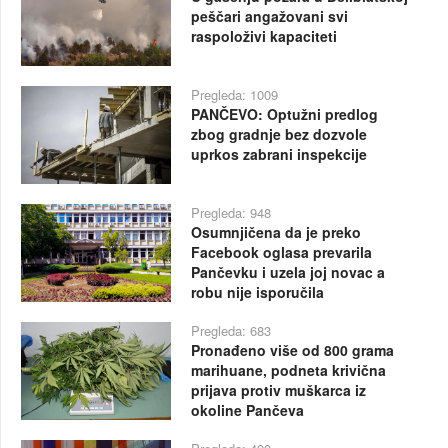
peščari angažovani svi
raspoloživi kapaciteti
Pregleda: 1009
PANČEVO: Optužni predlog
zbog gradnje bez dozvole
uprkos zabrani inspekcije
Pregleda: 948
Osumnjičena da je preko
Facebook oglasa prevarila
Pančevku i uzela joj novac a
robu nije isporučila
Pregleda: 683
Pronađeno više od 800 grama
marihuane, podneta krivična
prijava protiv muškarca iz
okoline Pančeva