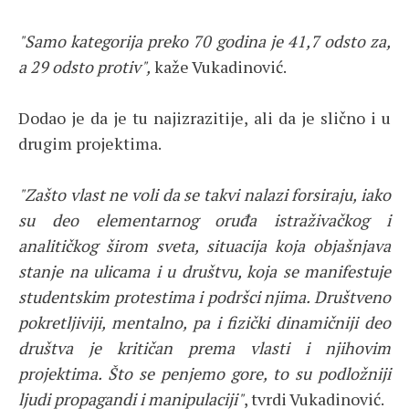
"Samo kategorija preko 70 godina je 41,7 odsto za,
a 29 odsto protiv",
kaže Vukadinović.
Dodao je da je tu najizrazitije, ali da je slično i u
drugim projektima.
"Zašto vlast ne voli da se takvi nalazi forsiraju, iako
su deo elementarnog oruđa istraživačkog i
analitičkog širom sveta, situacija koja objašnjava
stanje na ulicama i u društvu, koja se manifestuje
studentskim protestima i podršci njima. Društveno
pokretljiviji, mentalno, pa i fizički dinamičniji deo
društva je kritičan prema vlasti i njihovim
projektima. Što se penjemo gore, to su podložniji
ljudi propagandi i manipulaciji"
, tvrdi Vukadinović.