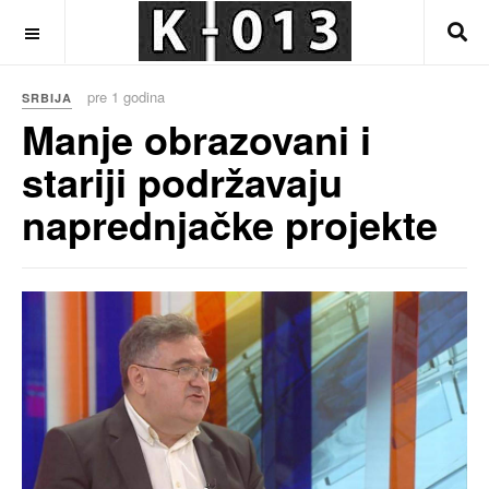
OFF CANVAS
pre 1 godina
SRBIJA
Manje obrazovani i
stariji podržavaju
naprednjačke projekte