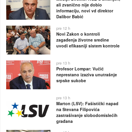
ali zvanično nije dobio
informaciju, novi vd direktor
Dalibor Babić
pre 12 h
Novi Zakon o kontroli
zagađenja životne sredine
uvodi efikasniji sistem kontrole
pre 13 h
Profesor Lompar: Vučić
neprestano izaziva unutrašnje
srpske sukobe
pre 13 h
Marton (LSV): Fašistički napad
na Stevana Filipovića
zastrašivanje slobodomislećih
građana