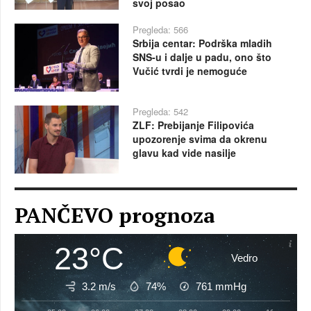
svoj posao
Pregleda: 566
Srbija centar: Podrška mladih
SNS-u i dalje u padu, ono što
Vučić tvrdi je nemoguće
Pregleda: 542
ZLF: Prebijanje Filipovića
upozorenje svima da okrenu
glavu kad vide nasilje
PANČEVO prognoza
23°C
Vedro
3.2 m/s
74%
761
mmHg