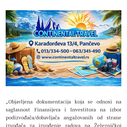
„Objavljena dokumentacija koja se odnosi na
saglasnost Finansijera i Investitora na izbor
podizvođača/dobavljača angažovanih od strane
izvođača za izvođenje radova na Železničkoj