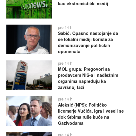
kao ekstremistički medij
pre 14 h
Šabić: Opasno nastojanje da
se lokalni mediji koriste za
demonizovanje političkih
oponenata
pre 14 h
MOL grupa: Pregovori sa
prodavcem NIS-a i nadležnim
organima napreduju ka
završnoj fazi
pre 14 h
Aleksić (NPS): Političko
licemerje Vučića, igra i veseli se
dok Srbima ruše kuće na
Gazivodama
pre 14 h