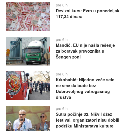
pre 6 h
Devizni kurs: Evro u ponedeljak
117,34 dinara
pre 6 h
Mandić: EU nije našla rešenje
za boravak prevoznika u
Šengen zoni
pre 6 h
Krkobabić: Nijedno veće selo
ne sme da bude bez
Dobrovoljnog vatrogasnog
društva
pre 6 h
Sutra počinje 32. Nišvil džez
festival, organizatori nisu dobili
podršku Ministarstva kulture