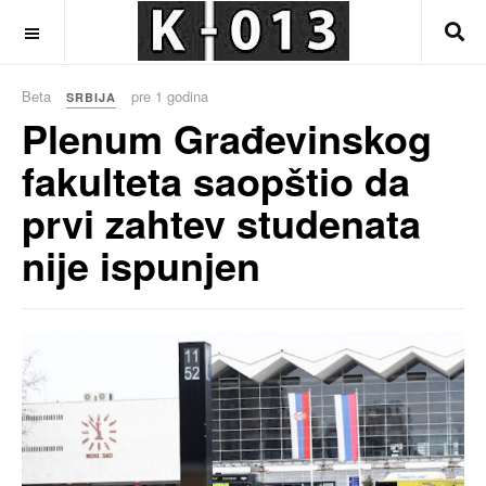
OFF CANVAS
Beta
pre 1 godina
SRBIJA
Plenum Građevinskog
fakulteta saopštio da
prvi zahtev studenata
nije ispunjen