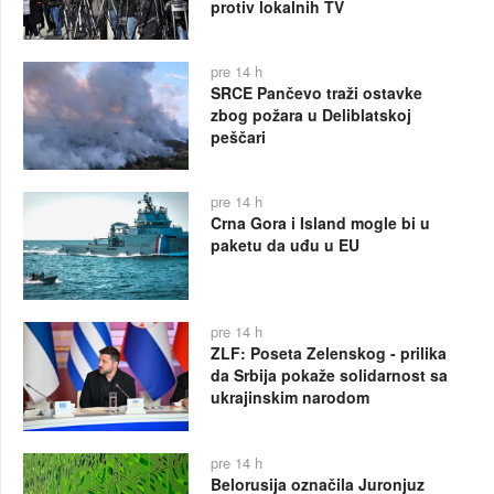
protiv lokalnih TV
pre 14 h
SRCE Pančevo traži ostavke
zbog požara u Deliblatskoj
peščari
pre 14 h
Crna Gora i Island mogle bi u
paketu da uđu u EU
pre 14 h
ZLF: Poseta Zelenskog - prilika
da Srbija pokaže solidarnost sa
ukrajinskim narodom
pre 14 h
Belorusija označila Juronjuz