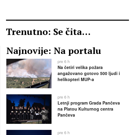
Trenutno: Se čita...
Najnovije: Na portalu
pre 6 h
Na četiri velika požara
angažovano gotovo 500 ljudi i
helikopteri MUP-a
pre 6 h
Letnji program Grada Pančeva
na Platou Kulturnog centra
Pančeva
pre 6 h