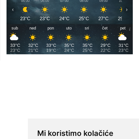
05:00
06:00
07:00
08:00
09:00
10:00
‹
›
23°C
23°C
24°C
25°C
27°C
29°C
sub
ned
pon
uto
sri
čet
pet
33°C
32°C
33°C
35°C
35°C
29°C
31°C
23°C
21°C
19°C
24°C
25°C
22°C
23°C
Mi koristimo kolačiće