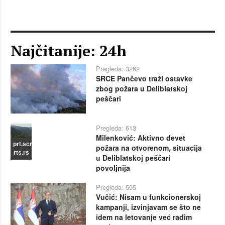
Najčitanije: 24h
Pregleda: 3262
SRCE Pančevo traži ostavke
zbog požara u Deliblatskoj
peščari
Pregleda: 613
Milenković: Aktivno devet
prt.scr
požara na otvorenom, situacija
rts.rs
u Deliblatskoj peščari
povoljnija
Pregleda: 595
Vučić: Nisam u funkcionerskoj
kampanji, izvinjavam se što ne
idem na letovanje već radim