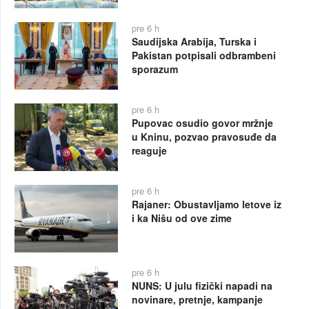
pre 6 h
Saudijska Arabija, Turska i
Pakistan potpisali odbrambeni
sporazum
pre 6 h
Pupovac osudio govor mržnje
u Kninu, pozvao pravosuđe da
reaguje
pre 6 h
Rajaner: Obustavljamo letove iz
i ka Nišu od ove zime
pre 6 h
NUNS: U julu fizički napadi na
novinare, pretnje, kampanje