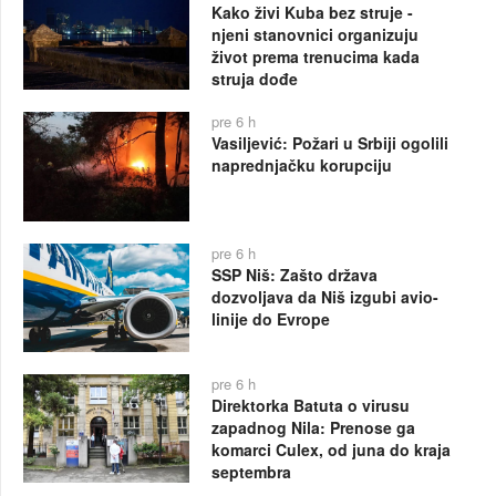
Kako živi Kuba bez struje -
njeni stanovnici organizuju
život prema trenucima kada
struja dođe
pre 6 h
Vasiljević: Požari u Srbiji ogolili
naprednjačku korupciju
pre 6 h
SSP Niš: Zašto država
dozvoljava da Niš izgubi avio-
linije do Evrope
pre 6 h
Direktorka Batuta o virusu
zapadnog Nila: Prenose ga
komarci Culex, od juna do kraja
septembra