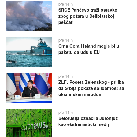
pre 14 h
SRCE Pančevo traži ostavke
zbog požara u Deliblatskoj
peščari
pre 14 h
Crna Gora i Island mogle bi u
paketu da uđu u EU
pre 14 h
ZLF: Poseta Zelenskog - prilika
da Srbija pokaže solidarnost sa
ukrajinskim narodom
pre 14 h
Belorusija označila Juronjuz
kao ekstremistički medij