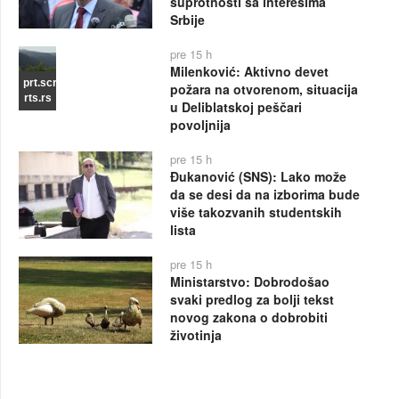
suprotnosti sa interesima
Srbije
pre 15 h
Milenković: Aktivno devet
prt.scr
požara na otvorenom, situacija
rts.rs
u Deliblatskoj peščari
povoljnija
pre 15 h
Đukanović (SNS): Lako može
da se desi da na izborima bude
više takozvanih studentskih
lista
pre 15 h
Ministarstvo: Dobrodošao
svaki predlog za bolji tekst
novog zakona o dobrobiti
životinja