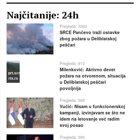
Najčitanije: 24h
Pregleda: 3262
SRCE Pančevo traži ostavke
zbog požara u Deliblatskoj
peščari
Pregleda: 613
Milenković: Aktivno devet
prt.scr
požara na otvorenom, situacija
rts.rs
u Deliblatskoj peščari
povoljnija
Pregleda: 595
Vučić: Nisam u funkcionerskoj
kampanji, izvinjavam se što ne
idem na letovanje već radim
svoj posao
Pregleda: 566