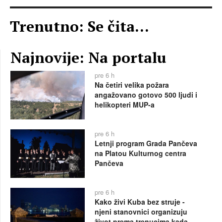
Trenutno: Se čita...
Najnovije: Na portalu
pre 6 h
Na četiri velika požara
angažovano gotovo 500 ljudi i
helikopteri MUP-a
pre 6 h
Letnji program Grada Pančeva
na Platou Kulturnog centra
Pančeva
pre 6 h
Kako živi Kuba bez struje -
njeni stanovnici organizuju
život prema trenucima kada