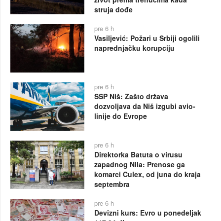
struja dođe
pre 6 h
Vasiljević: Požari u Srbiji ogolili
naprednjačku korupciju
pre 6 h
SSP Niš: Zašto država
dozvoljava da Niš izgubi avio-
linije do Evrope
pre 6 h
Direktorka Batuta o virusu
zapadnog Nila: Prenose ga
komarci Culex, od juna do kraja
septembra
pre 6 h
Devizni kurs: Evro u ponedeljak