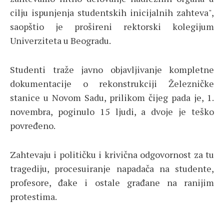
cilju ispunjenja studentskih inicijalnih zahteva",
saopštio je prošireni rektorski kolegijum
Univerziteta u Beogradu.
Studenti traže javno objavljivanje kompletne
dokumentacije o rekonstrukciji Železničke
stanice u Novom Sadu, prilikom čijeg pada je, 1.
novembra, poginulo 15 ljudi, a dvoje je teško
povređeno.
Zahtevaju i političku i krivična odgovornost za tu
tragediju, procesuiranje napadača na studente,
profesore, đake i ostale građane na ranijim
protestima.