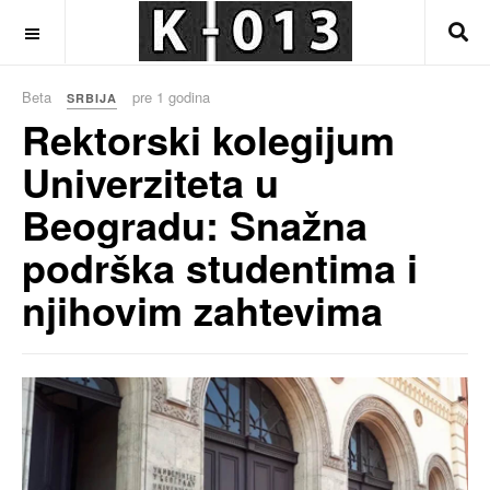
OFF CANVAS
Beta
pre 1 godina
SRBIJA
Rektorski kolegijum
Univerziteta u
Beogradu: Snažna
podrška studentima i
njihovim zahtevima