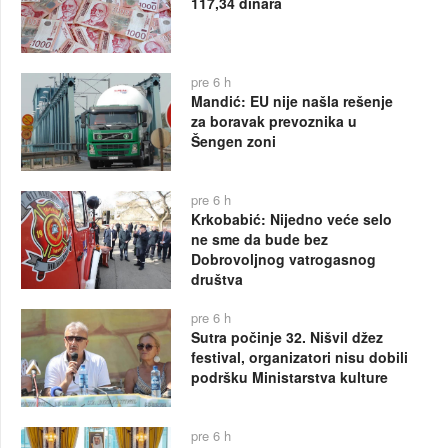
117,34 dinara
pre 6 h
Mandić: EU nije našla rešenje
za boravak prevoznika u
Šengen zoni
pre 6 h
Krkobabić: Nijedno veće selo
ne sme da bude bez
Dobrovoljnog vatrogasnog
društva
pre 6 h
Sutra počinje 32. Nišvil džez
festival, organizatori nisu dobili
podršku Ministarstva kulture
pre 6 h