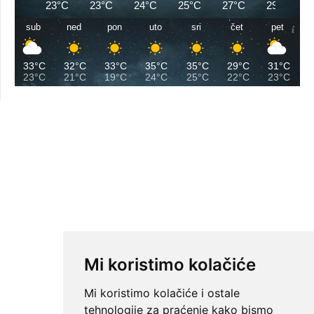
23°C
23°C
24°C
25°C
27°C
29°C
sub
ned
pon
uto
sri
čet
pet
33°C
32°C
33°C
35°C
35°C
29°C
31°C
23°C
21°C
19°C
24°C
25°C
22°C
23°C
Mi koristimo kolačiće
Mi koristimo kolačiće i ostale
tehnologije za praćenje kako bismo