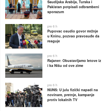
Saudijska Arabija, Turska i
Pakistan potpisali odbrambeni
sporazum
pre 6 h
Pupovac osudio govor mržnje
u Kninu, pozvao pravosuđe da
reaguje
pre 6 h
Rajaner: Obustavljamo letove iz
i ka Nišu od ove zime
pre 6 h
NUNS: U julu fizički napadi na
novinare, pretnje, kampanje
protiv lokalnih TV