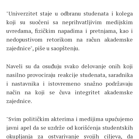
"Univerzitet staje u odbranu studenata i kolega
koji su suočeni sa neprihvatljivim medijskim
uvredama, fizičkim napadima i pretnjama, kao i
nedopustivom retorikom na račun akademske
zajednice", piše u saopštenju.
Naveli su da osuđuju svako delovanje onih koji
nasilno provociraju reakcije studenata, saradnika
i nastavnika i istovremeno snažno podržavaju
način na koji se čuva integritet akademske
zajednice.
"Svim političkim akterima i medijima upućujemo
javni apel da se uzdrže od korišćenja studentskih
okupljanja za ostvarivanje svojih ciljeva, da