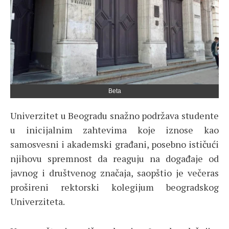
Beta
Univerzitet u Beogradu snažno podržava studente
u inicijalnim zahtevima koje iznose kao
samosvesni i akademski građani, posebno ističući
njihovu spremnost da reaguju na događaje od
javnog i društvenog značaja, saopštio je večeras
prošireni rektorski kolegijum beogradskog
Univerziteta.