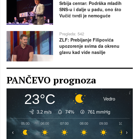
Srbija centar: Podrška mladih
SNS-u i dalje u padu, ono što
Vučić tvrdi je nemoguće
Pregleda: 542
ZLF: Prebijanje Filipovića
upozorenje svima da okrenu
glavu kad vide nasilje
PANČEVO prognoza
23°C
Vedro
3.2 m/s
74%
761
mmHg
05:00
06:00
07:00
08:00
09:00
10:00
‹
›