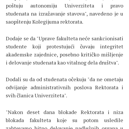
poštuju autonomiju Univerziteta i pravo
studenata na izražavanje stavova", navedeno je u
saopštenju Kolegijuma rektorata.
Dodaje se da "Uprave fakulteta neće sankcionisati
studente koji protestujući čuvaju integritet
akademske zajednice, posebno kritičko mišljenje
i delovanje studenata kao vitalnog dela društva".
Dodali su da od studenata očekuju "da ne ometaju
odvijanje administrativnih poslova Rektorata i
svih članica Univerziteta".
"Nakon deset dana blokade Rektorata i niza
blokada fakulteta koje su potom usledile
zahtevamo hitno delovanje nadležnih organa u