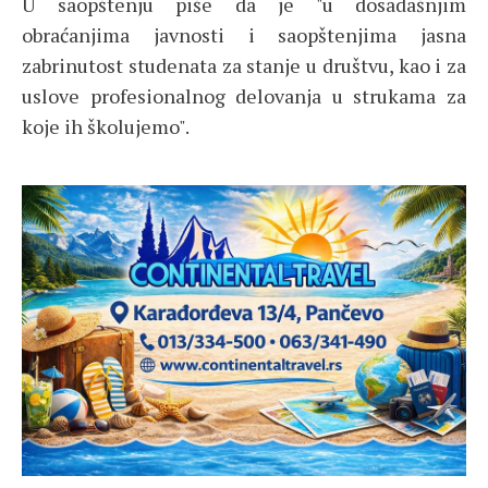
U saopštenju piše da je "u dosadašnjim
obraćanjima javnosti i saopštenjima jasna
zabrinutost studenata za stanje u društvu, kao i za
uslove profesionalnog delovanja u strukama za
koje ih školujemo".