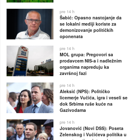
pre 14 h
Šabić: Opasno nastojanje da
se lokalni mediji koriste za
demonizovanje političkih
oponenata
pre 14 h
MOL grupa: Pregovori sa
prodavcem NIS-a i nadležnim
organima napreduju ka
završnoj fazi
pre 14 h
Aleksić (NPS): Političko
licemerje Vučića, igra i veseli se
dok Srbima ruše kuće na
Gazivodama
pre 14 h
Jovanović (Novi DSS): Poseta
Zelenskog i Vučićeva politika u