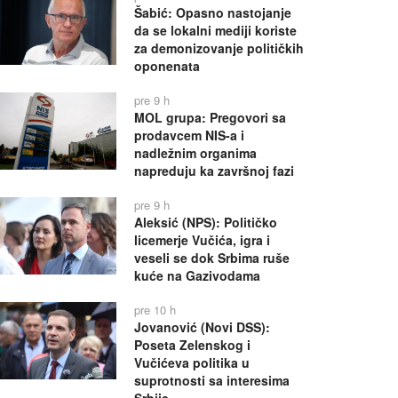
Šabić: Opasno nastojanje
da se lokalni mediji koriste
za demonizovanje političkih
oponenata
pre 9 h
MOL grupa: Pregovori sa
prodavcem NIS-a i
nadležnim organima
napreduju ka završnoj fazi
pre 9 h
Aleksić (NPS): Političko
licemerje Vučića, igra i
veseli se dok Srbima ruše
kuće na Gazivodama
pre 10 h
Jovanović (Novi DSS):
Poseta Zelenskog i
Vučićeva politika u
suprotnosti sa interesima