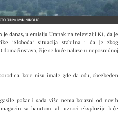
OTO RINA/ IVAN NIKOLIĆ
je danas, u emisiju Uranak na televiziji K1, da je
ike "Sloboda" situacija stabilna i da je zbog
0 domaćinstava, čije se kuće nalaze u neposrednoj
porodica, koje nisu imale gde da odu, obezbeđen
ugasile požar i sada više nema bojazni od novih
magacin sa barutom, ali uzroci eksplozije biće