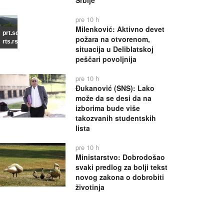
Srbije
pre 10 h
Milenković: Aktivno devet
prt.scr
požara na otvorenom,
rts.rs
situacija u Deliblatskoj
peščari povoljnija
pre 10 h
Đukanović (SNS): Lako
može da se desi da na
izborima bude više
takozvanih studentskih
lista
pre 10 h
Ministarstvo: Dobrodošao
svaki predlog za bolji tekst
novog zakona o dobrobiti
životinja