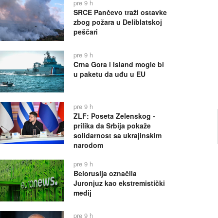
pre 9 h
SRCE Pančevo traži ostavke
zbog požara u Deliblatskoj
peščari
pre 9 h
Crna Gora i Island mogle bi
u paketu da uđu u EU
pre 9 h
ZLF: Poseta Zelenskog -
prilika da Srbija pokaže
solidarnost sa ukrajinskim
narodom
pre 9 h
Belorusija označila
Juronjuz kao ekstremistički
medij
pre 9 h