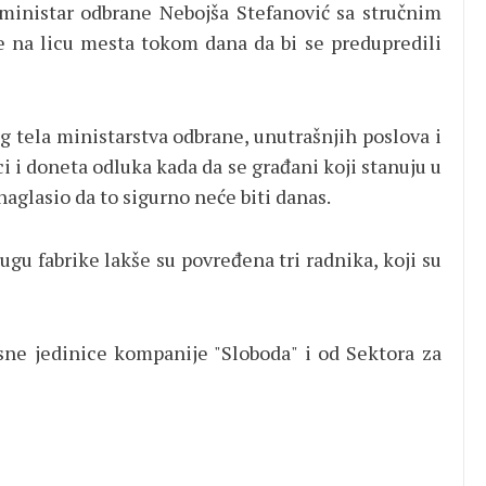
 ministar odbrane Nebojša Stefanović sa stručnim
će na licu mesta tokom dana da bi se predupredili
g tela ministarstva odbrane, unutrašnjih poslova i
ci i doneta odluka kada da se građani koji stanuju u
naglasio da to sigurno neće biti danas.
ugu fabrike lakše su povređena tri radnika, koji su
asne jedinice kompanije "Sloboda" i od Sektora za