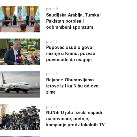
pre 1 h
Saudijska Arabija, Turska i
Pakistan potpisali
odbrambeni sporazum
pre 1 h
Pupovac osudio govor
mržnje u Kninu, pozvao
pravosuđe da reaguje
pre 1 h
Rajaner: Obustavljamo
letove iz i ka Nišu od ove
zime
pre 1 h
NUNS: U julu fizički napadi
na novinare, pretnje,
kampanje protiv lokalnih TV