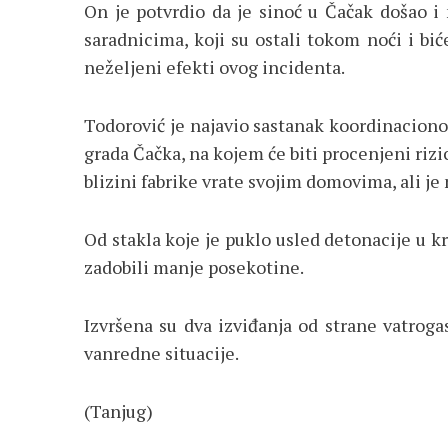
On je potvrdio da je sinoć u Čačak došao i
saradnicima, koji su ostali tokom noći i bi
neželjeni efekti ovog incidenta.
Todorović je najavio sastanak koordinaciono
grada Čačka, na kojem će biti procenjeni rizi
blizini fabrike vrate svojim domovima, ali je 
Od stakla koje je puklo usled detonacije u kr
zadobili manje posekotine.
Izvršena su dva izviđanja od strane vatrog
vanredne situacije.
(Tanjug)