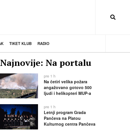
AK
TIKET KLUB
RADIO
Najnovije: Na portalu
pre 1 h
Na četiri velika požara
angažovano gotovo 500
ljudi i helikopteri MUP-a
pre 1 h
Letnji program Grada
Pančeva na Platou
Kulturnog centra Pančeva