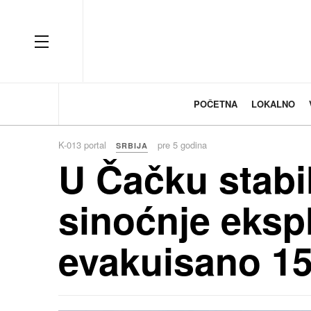
OFF CANVAS
POČETNA
LOKALNO
K-013 portal
pre 5 godina
SRBIJA
U Čačku stabi
sinoćnje ekspl
evakuisano 1