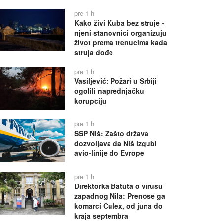
pre 1 h
Kako živi Kuba bez struje -
njeni stanovnici organizuju
život prema trenucima kada
struja dođe
pre 1 h
Vasiljević: Požari u Srbiji
ogolili naprednjačku
korupciju
pre 1 h
SSP Niš: Zašto država
dozvoljava da Niš izgubi
avio-linije do Evrope
pre 1 h
Direktorka Batuta o virusu
zapadnog Nila: Prenose ga
komarci Culex, od juna do
kraja septembra