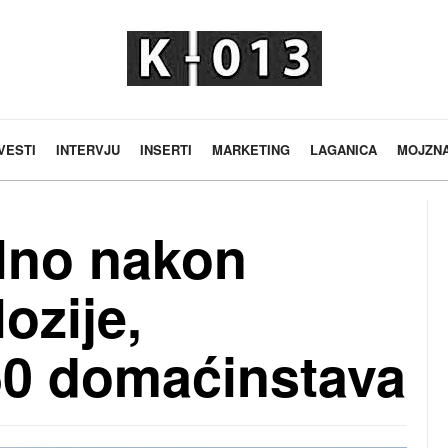
VESTI
INTERVJU
INSERTI
MARKETING
LAGANICA
MOJZN
lno nakon
ozije,
50 domaćinstava