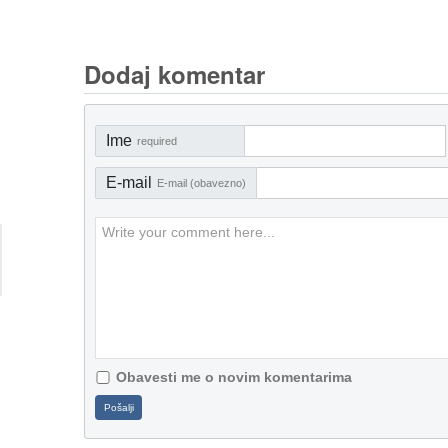
Dodaj komentar
Ime
required
E-mail
E-mail (obavezno)
Obavesti me o novim komentarima
Pošalji