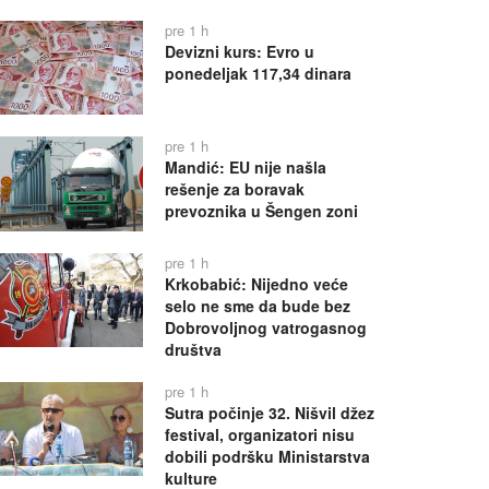
pre 1 h
Devizni kurs: Evro u
ponedeljak 117,34 dinara
pre 1 h
Mandić: EU nije našla
rešenje za boravak
prevoznika u Šengen zoni
pre 1 h
Krkobabić: Nijedno veće
selo ne sme da bude bez
Dobrovoljnog vatrogasnog
društva
pre 1 h
Sutra počinje 32. Nišvil džez
festival, organizatori nisu
dobili podršku Ministarstva
kulture