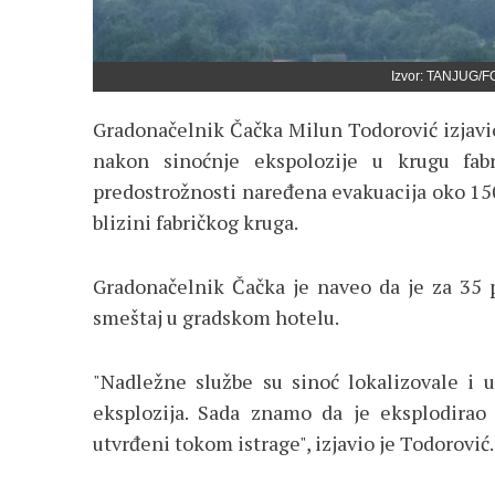
Izvor: TANJUG/F
Gradonačelnik Čačka Milun Todorović izjavio 
nakon sinoćnje ekspolozije u krugu fabr
predostrožnosti naređena evakuacija oko 15
blizini fabričkog kruga.
Gradonačelnik Čačka je naveo da je za 35 
smeštaj u gradskom hotelu.
"Nadležne službe su sinoć lokalizovale i 
eksplozija. Sada znamo da je eksplodirao 
utvrđeni tokom istrage", izjavio je Todorović.