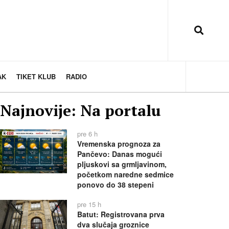
AK
TIKET KLUB
RADIO
Najnovije: Na portalu
pre 6 h
Vremenska prognoza za
Pančevo: Danas mogući
pljuskovi sa grmljavinom,
početkom naredne sedmice
ponovo do 38 stepeni
pre 15 h
Batut: Registrovana prva
dva slučaja groznice