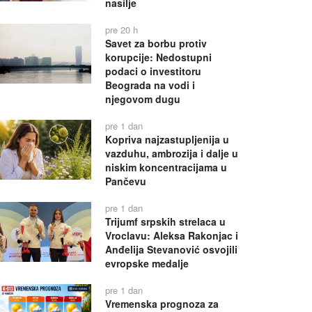
nasilje
pre 20 h
Savet za borbu protiv
korupcije: Nedostupni
podaci o investitoru
Beograda na vodi i
njegovom dugu
pre 1 dan
Kopriva najzastupljenija u
vazduhu, ambrozija i dalje u
niskim koncentracijama u
Pančevu
pre 1 dan
Trijumf srpskih strelaca u
Vroclavu: Aleksa Rakonjac i
Anđelija Stevanović osvojili
evropske medalje
pre 1 dan
Vremenska prognoza za