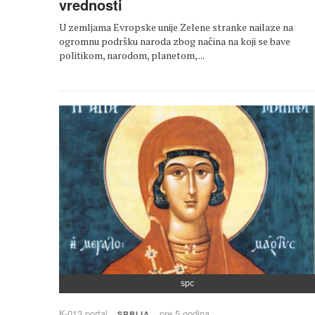
vrednosti
U zemljama Evropske unije Zelene stranke nailaze na
ogromnu podršku naroda zbog načina na koji se bave
politikom, narodom, planetom, ...
spc
K-013 portal
pre 5 godina
SRBIJA