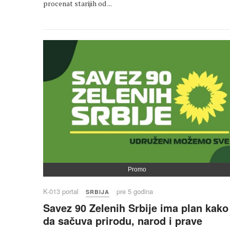
procenat starijih od ...
Promo
K-013 portal
pre 5 godina
SRBIJA
Savez 90 Zelenih Srbije ima plan kako
da sačuva prirodu, narod i prave