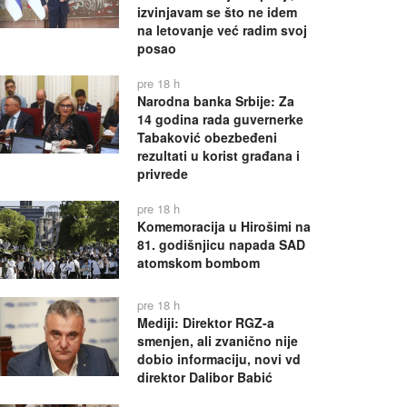
izvinjavam se što ne idem
na letovanje već radim svoj
posao
pre 18 h
Narodna banka Srbije: Za
14 godina rada guvernerke
Tabaković obezbeđeni
rezultati u korist građana i
privrede
pre 18 h
Komemoracija u Hirošimi na
81. godišnjicu napada SAD
atomskom bombom
pre 18 h
Mediji: Direktor RGZ-a
smenjen, ali zvanično nije
dobio informaciju, novi vd
direktor Dalibor Babić