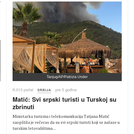
Tanjug/AP/Patrizia Under
K-013 portal
pre 5 godina
SRBIJA
Matić: Svi srpski turisti u Turskoj su
zbrinuti
Ministarka turizma i telekomunikacija Tatjana Matić
saopštila je večeras da su svi srpski turisti koji se nalaze u
turskim letovalištima ...