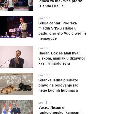
igrača za utakmice protiv
Islanda i Italije
pre 18 h
Srbija centar: Podrška
mladih SNS-u i dalje u
padu, ono što Vučić tvrdi je
nemoguće
pre 18 h
Radar: Dok se Mali hvali
viškom, manjak u državnoj
kasi milijardu evra
pre 18 h
Stranka Istina predlaže
pravo na bolovanje radi
nege kućnih ljubimaca
pre 18 h
Vučić: Nisam u
funkcionerskoj kampanji,