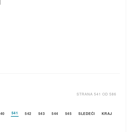
e
STRANA 541 OD 586
541
540
542
543
544
545
SLEDEĆI
KRAJ