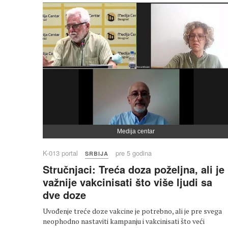
Medija centar
K-013 portal
pre 5 godina
SRBIJA
Stručnjaci: Treća doza poželjna, ali je
važnije vakcinisati što više ljudi sa
dve doze
Uvođenje treće doze vakcine je potrebno, ali je pre svega
neophodno nastaviti kampanju i vakcinisati što veći