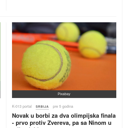
Pixabay
K-013 portal
pre 5 godina
SRBIJA
Novak u borbi za dva olimpijska finala
- prvo protiv Zvereva, pa sa Ninom u