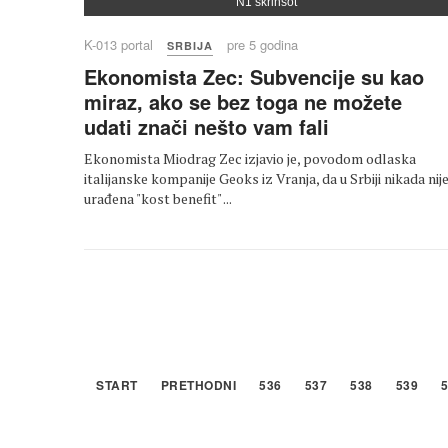
N1 skrinšot
K-013 portal
pre 5 godina
SRBIJA
Ekonomista Zec: Subvencije su kao
miraz, ako se bez toga ne možete
udati znači nešto vam fali
Ekonomista Miodrag Zec izjavio je, povodom odlaska
italijanske kompanije Geoks iz Vranja, da u Srbiji nikada nij
urađena "kost benefit" ...
START
PRETHODNI
536
537
538
539