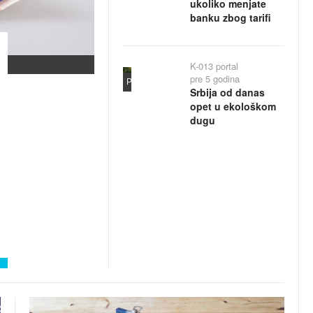
ukoliko menjate
banku zbog tarifi
K-013 portal
pre 5 godina
Pixabay
Srbija od danas
opet u ekološkom
dugu