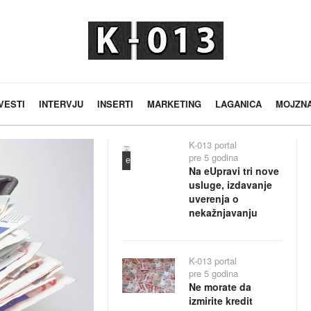
VESTI
INTERVJU
INSERTI
MARKETING
LAGANICA
MOJZN
K-013 portal
pre 5 godina
euprava
Na eUpravi tri nove
usluge, izdavanje
uverenja o
nekažnjavanju
K-013 portal
pre 5 godina
Ne morate da
izmirite kredit