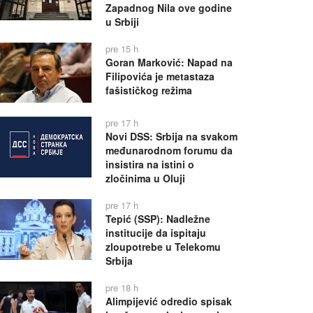
Zapadnog Nila ove godine
u Srbiji
pre 15 h
Goran Marković: Napad na
Filipovića je metastaza
fašističkog režima
pre 17 h
Novi DSS: Srbija na svakom
međunarodnom forumu da
insistira na istini o
zločinima u Oluji
pre 17 h
Tepić (SSP): Nadležne
institucije da ispitaju
zloupotrebe u Telekomu
Srbija
pre 18 h
Alimpijević odredio spisak