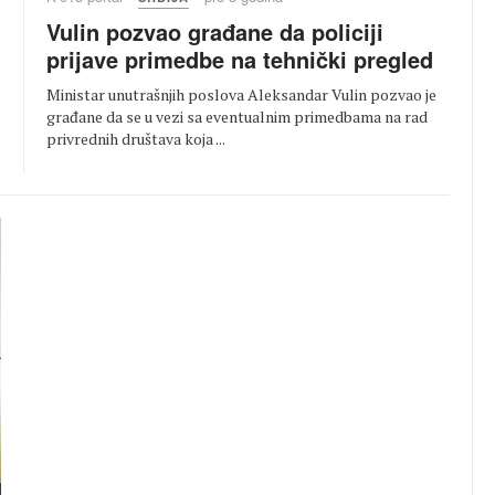
Vulin pozvao građane da policiji
prijave primedbe na tehnički pregled
Ministar unutrašnjih poslova Aleksandar Vulin pozvao je
građane da se u vezi sa eventualnim primedbama na rad
privrednih društava koja ...