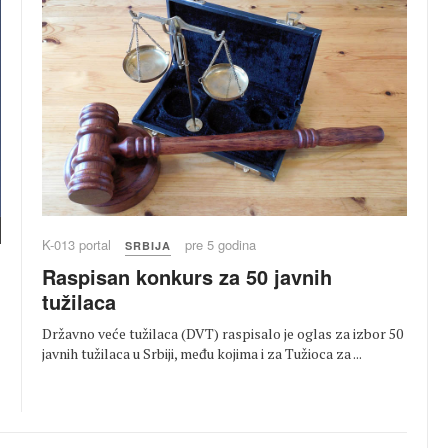
K-013 portal
pre 5 godina
SRBIJA
Raspisan konkurs za 50 javnih
tužilaca
Državno veće tužilaca (DVT) raspisalo je oglas za izbor 50
javnih tužilaca u Srbiji, među kojima i za Tužioca za ...