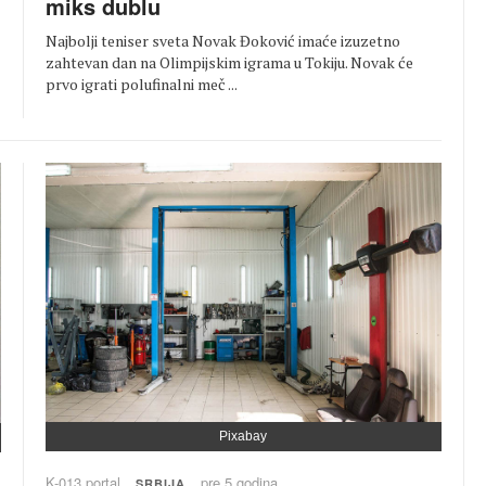
miks dublu
Najbolji teniser sveta Novak Đoković imaće izuzetno
zahtevan dan na Olimpijskim igrama u Tokiju. Novak će
prvo igrati polufinalni meč ...
Pixabay
K-013 portal
pre 5 godina
SRBIJA