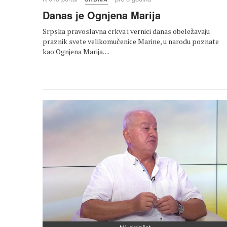
Danas je Ognjena Marija
Srpska pravoslavna crkva i vernici danas obeležavaju
praznik svete velikomučenice Marine, u narodu poznate
kao Ognjena Marija. ...