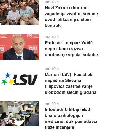
pre 18 h
Novi Zakon o kontroli
zagađenja životne sredine
uvodi efikasniji sistem
kontrole
pre 19 h
Profesor Lompar: Vučić
neprestano izaziva
unutrašnje srpske sukobe
pre 19 h
Marton (LSV): Fašistički
napad na Stevana
Filipovića zastrašivanje
slobodomislećih građana
pre 20 h
Infostud: U Srbiji mladi
biraju psihologiju i
medicinu, dok poslodavci
traže inženjere