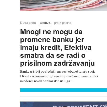
K-013 portal
pre 5 godina
Pixabay
SRBIJA
Mnogi ne mogu da
promene banku jer
imaju kredit, Efektiva
smatra da se radi o
prisilnom zadržavanju
Banke u Srbiji poslednjih meseci obaveštavaju svoje
klijente o promeni, uglavnom povećanju, cena tarifa i
uvođenju novih bankarskih usluga. ...