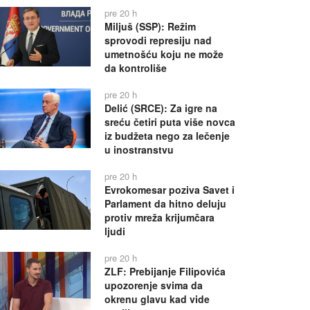
pre 20 h
Miljuš (SSP): Režim
sprovodi represiju nad
umetnošću koju ne može
da kontroliše
pre 20 h
Delić (SRCE): Za igre na
sreću četiri puta više novca
iz budžeta nego za lečenje
u inostranstvu
pre 20 h
Evrokomesar poziva Savet i
Parlament da hitno deluju
protiv mreža krijumčara
ljudi
pre 20 h
ZLF: Prebijanje Filipovića
upozorenje svima da
okrenu glavu kad vide