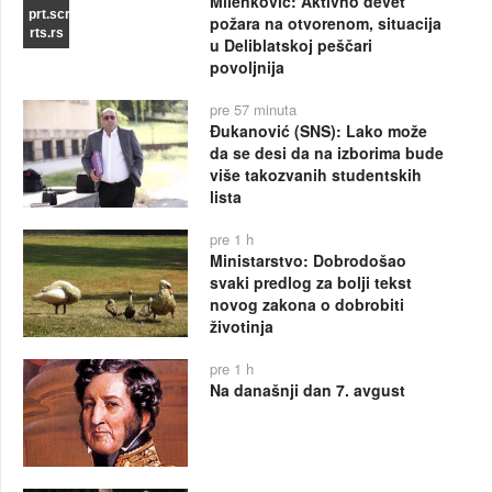
Milenković: Aktivno devet
prt.scr
požara na otvorenom, situacija
rts.rs
u Deliblatskoj peščari
povoljnija
pre 57 minuta
Đukanović (SNS): Lako može
da se desi da na izborima bude
više takozvanih studentskih
lista
pre 1 h
Ministarstvo: Dobrodošao
svaki predlog za bolji tekst
novog zakona o dobrobiti
životinja
pre 1 h
Na današnji dan 7. avgust