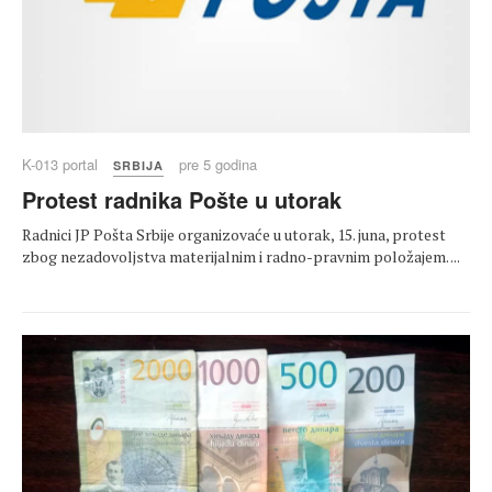
K-013 portal
pre 5 godina
SRBIJA
Protest radnika Pošte u utorak
Radnici JP Pošta Srbije organizovaće u utorak, 15. juna, protest
zbog nezadovoljstva materijalnim i radno-pravnim položajem. ...