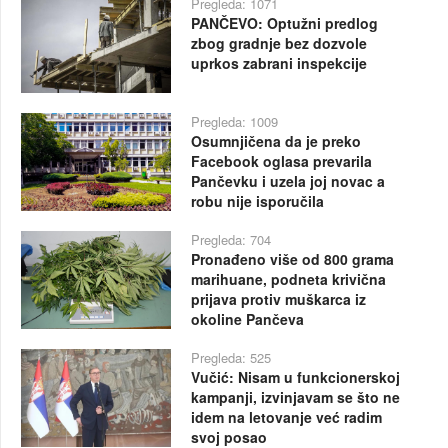
Pregleda: 1071
PANČEVO: Optužni predlog
zbog gradnje bez dozvole
uprkos zabrani inspekcije
Pregleda: 1009
Osumnjičena da je preko
Facebook oglasa prevarila
Pančevku i uzela joj novac a
robu nije isporučila
Pregleda: 704
Pronađeno više od 800 grama
marihuane, podneta krivična
prijava protiv muškarca iz
okoline Pančeva
Pregleda: 525
Vučić: Nisam u funkcionerskoj
kampanji, izvinjavam se što ne
idem na letovanje već radim
svoj posao