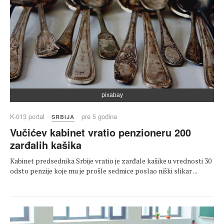
pixabay
K-013 portal
pre 5 godina
SRBIJA
Vučićev kabinet vratio penzioneru 200
zarđalih kašika
Kabinet predsednika Srbije vratio je zarđale kašike u vrednosti 30
odsto penzije koje mu je prošle sedmice poslao niški slikar ...