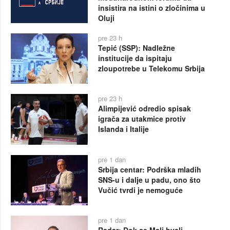
insistira na istini o zločinima u
Oluji
pre 23 h
Tepić (SSP): Nadležne
institucije da ispitaju
zloupotrebe u Telekomu Srbija
pre 23 h
Alimpijević odredio spisak
igrača za utakmice protiv
Islanda i Italije
pre 1 dan
Srbija centar: Podrška mladih
SNS-u i dalje u padu, ono što
Vučić tvrdi je nemoguće
pre 1 dan
Radar: Dok se Mali hvali