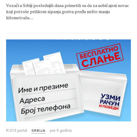
Vozači u Srbiji poslednjih dana primetili su da za uobičajeni novac
koji potroše prilikom sipanja goriva pređu nešto manju
kilometražu. ...
K-013 portal
pre 5 godina
SRBIJA