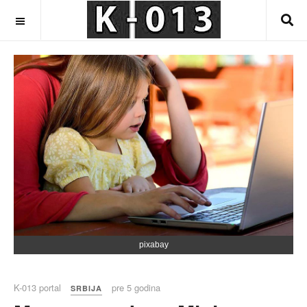
OFF CANVAS
pixabay
K-013 portal
pre 5 godina
SRBIJA