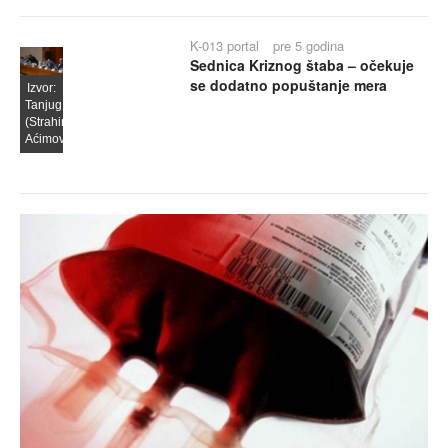
K-013 portal
pre 5 godina
Sednica Kriznog štaba – očekuje
se dodatno popuštanje mera
Izvor:
Tanjug
(Strahinja
Aćimović)