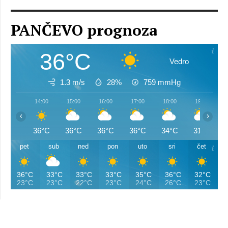
PANČEVO prognoza
36°C
Vedro
1.3 m/s
28%
759
mmHg
14:00
15:00
16:00
17:00
18:00
19:00
‹
›
36°C
36°C
36°C
36°C
34°C
31°C
pet
sub
ned
pon
uto
sri
čet
36°C
33°C
33°C
33°C
35°C
36°C
32°C
23°C
23°C
22°C
23°C
24°C
26°C
23°C