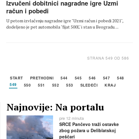
Izvučeni dobitnici nagradne igre Uzmi
račun i pobedi
U petom izvlačenju nagradne igre "Uzmi račun i pobedi 2021",
dodeljeno je pet automobila "fijat 500L" i stan u Beogradu. ...
STRANA 549 OD 586
START
PRETHODNI
544
545
546
547
548
549
550
551
552
553
SLEDEĆI
KRAJ
Najnovije: Na portalu
pre 12 minuta
SRCE Pančevo traži ostavke
zbog požara u Deliblatskoj
peščari