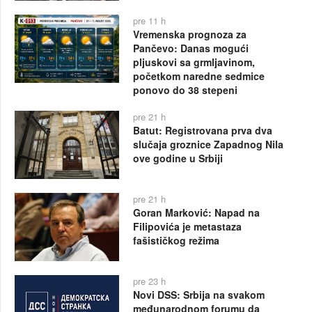
pre 11 h
Vremenska prognoza za
Pančevo: Danas mogući
pljuskovi sa grmljavinom,
početkom naredne sedmice
ponovo do 38 stepeni
pre 21 h
Batut: Registrovana prva dva
slučaja groznice Zapadnog Nila
ove godine u Srbiji
pre 21 h
Goran Marković: Napad na
Filipovića je metastaza
fašističkog režima
pre 23 h
Novi DSS: Srbija na svakom
međunarodnom forumu da