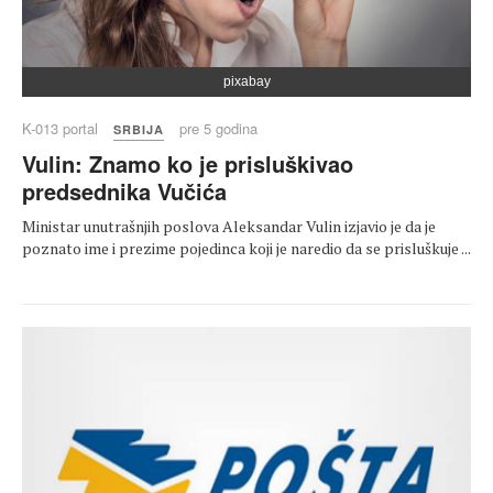
pixabay
K-013 portal
pre 5 godina
SRBIJA
Vulin: Znamo ko je prisluškivao
predsednika Vučića
Ministar unutrašnjih poslova Aleksandar Vulin izjavio je da je
poznato ime i prezime pojedinca koji je naredio da se prisluškuje ...