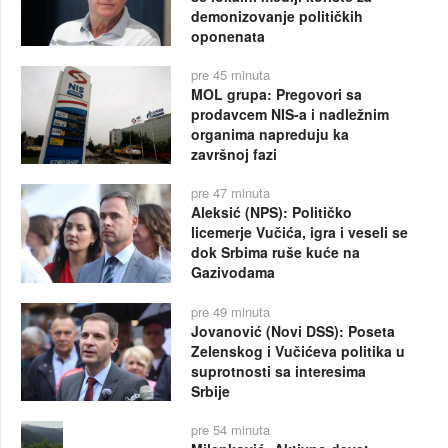
demonizovanje političkih
oponenata
pre 45 minuta
MOL grupa: Pregovori sa
prodavcem NIS-a i nadležnim
organima napreduju ka
završnoj fazi
pre 47 minuta
Aleksić (NPS): Političko
licemerje Vučića, igra i veseli se
dok Srbima ruše kuće na
Gazivodama
pre 49 minuta
Jovanović (Novi DSS): Poseta
Zelenskog i Vučićeva politika u
suprotnosti sa interesima
Srbije
pre 54 minuta