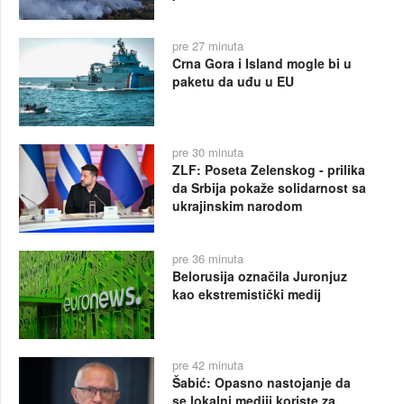
pre 27 minuta
Crna Gora i Island mogle bi u
paketu da uđu u EU
pre 30 minuta
ZLF: Poseta Zelenskog - prilika
da Srbija pokaže solidarnost sa
ukrajinskim narodom
pre 36 minuta
Belorusija označila Juronjuz
kao ekstremistički medij
pre 42 minuta
Šabić: Opasno nastojanje da
se lokalni mediji koriste za