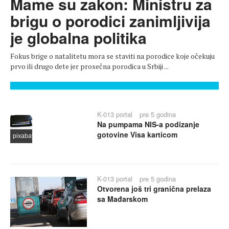
Mame su zakon: Ministru za
brigu o porodici zanimljivija
je globalna politika
Fokus brige o natalitetu mora se staviti na porodice koje očekuju
prvo ili drugo dete jer prosečna porodica u Srbiji ...
K-013 portal
pre 5 godina
Na pumpama NIS-a podizanje
gotovine Visa karticom
pixabay
K-013 portal
pre 5 godina
Otvorena još tri granična prelaza
sa Mađarskom