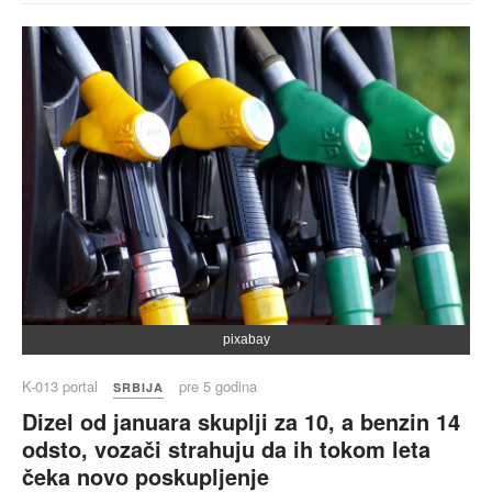
pixabay
K-013 portal
pre 5 godina
SRBIJA
Dizel od januara skuplji za 10, a benzin 14
odsto, vozači strahuju da ih tokom leta
čeka novo poskupljenje