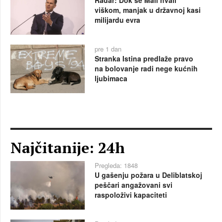
viškom, manjak u državnoj kasi
milijardu evra
pre 1 dan
Stranka Istina predlaže pravo
na bolovanje radi nege kućnih
ljubimaca
Najčitanije: 24h
Pregleda: 1848
U gašenju požara u Deliblatskoj
peščari angažovani svi
raspoloživi kapaciteti