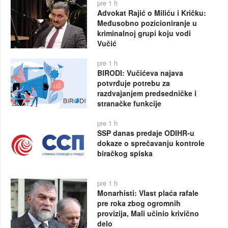
pre 1 h
Advokat Rajić o Miliću i Kričku:
Međusobno pozicioniranje u
kriminalnoj grupi koju vodi
Vučić
pre 1 h
BIRODI: Vučićeva najava
potvrđuje potrebu za
razdvajanjem predsedničke i
stranačke funkcije
pre 1 h
SSP danas predaje ODIHR-u
dokaze o sprečavanju kontrole
biračkog spiska
pre 1 h
Monarhisti: Vlast plaća rafale
pre roka zbog ogromnih
provizija, Mali učinio krivično
delo