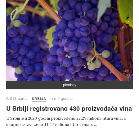
pixabay
K-013 portal
pre 5 godina
SRBIJA
U Srbiji registrovano 430 proizvođača vina
U Srbiji je u 2020. godini proizvedeno 22,29 miliona litara vina, a
ukupno je izvezeno 11,17 miliona litara vina, u ...