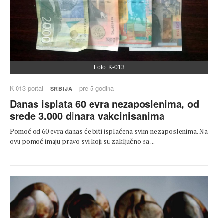
Foto: K-013
K-013 portal
pre 5 godina
SRBIJA
Danas isplata 60 evra nezaposlenima, od
srede 3.000 dinara vakcinisanima
Pomoć od 60 evra danas će biti isplaćena svim nezaposlenima. Na
ovu pomoć imaju pravo svi koji su zaključno sa ...