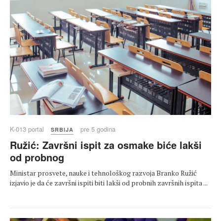
K-013 portal
pre 5 godina
SRBIJA
Ružić: Završni ispit za osmake biće lakši
od probnog
Ministar prosvete, nauke i tehnološkog razvoja Branko Ružić
izjavio je da će završni ispiti biti lakši od probnih završnih ispita ...