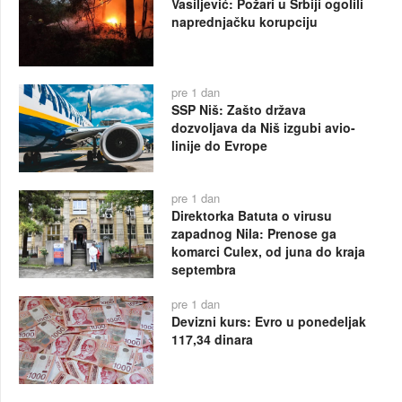
Vasiljević: Požari u Srbiji ogolili
naprednjačku korupciju
pre 1 dan
SSP Niš: Zašto država
dozvoljava da Niš izgubi avio-
linije do Evrope
pre 1 dan
Direktorka Batuta o virusu
zapadnog Nila: Prenose ga
komarci Culex, od juna do kraja
septembra
pre 1 dan
Devizni kurs: Evro u ponedeljak
117,34 dinara