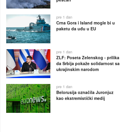
pre 1 dan
Crna Gora i Island mogle bi u
paketu da uđu u EU
pre 1 dan
ZLF: Poseta Zelenskog - prilika
da Srbija pokaže solidarnost sa
ukrajinskim narodom
pre 1 dan
Belorusija označila Juronjuz
kao ekstremistički medij