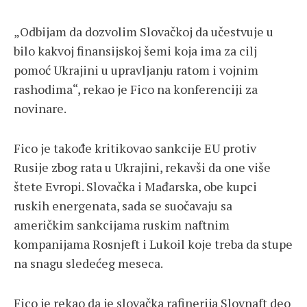
„Odbijam da dozvolim Slovačkoj da učestvuje u
bilo kakvoj finansijskoj šemi koja ima za cilj
pomoć Ukrajini u upravljanju ratom i vojnim
rashodima“, rekao je Fico na konferenciji za
novinare.
Fico je takođe kritikovao sankcije EU protiv
Rusije zbog rata u Ukrajini, rekavši da one više
štete Evropi. Slovačka i Mađarska, obe kupci
ruskih energenata, sada se suočavaju sa
američkim sankcijama ruskim naftnim
kompanijama Rosnjeft i Lukoil koje treba da stupe
na snagu sledećeg meseca.
Fico je rekao da je slovačka rafinerija Slovnaft deo