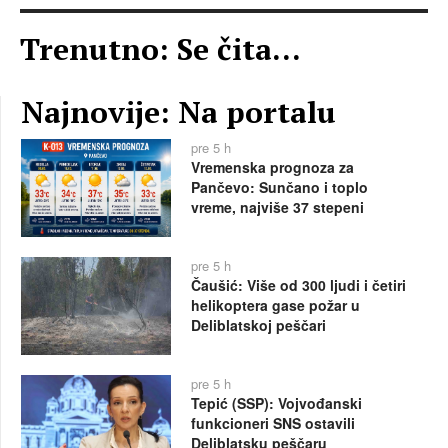
Trenutno: Se čita...
Najnovije: Na portalu
pre 5 h
Vremenska prognoza za
Pančevo: Sunčano i toplo
vreme, najviše 37 stepeni
pre 5 h
Čaušić: Više od 300 ljudi i četiri
helikoptera gase požar u
Deliblatskoj peščari
pre 5 h
Tepić (SSP): Vojvođanski
funkcioneri SNS ostavili
Deliblatsku peščaru