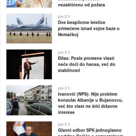
nezaštićenu od požara
pre 5 h
Dve bespilotne letelice
primećene iznad vojne baze u
Nemačkoj
pre 5 h
Đilas: Posle promene vlasti
neće doći do haosa, već do
stabilnosti
pre 5 h
Ivanović (NPS): Nije problem
konzulat Albanije u Bujanovcu,
već što vlast ne štiti državne
interese
pre 5 h
Glavni odbor SPS jednoglasno
podržao Dačića o samostalnom