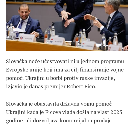
Slovačka neće učestvovati ni u jednom programu
Evropske unije koji ima za cilj finansiranje vojne
pomoći Ukrajini u borbi protiv ruske invazije,
izjavio je danas premijer Robert Fico.
Slovačka je obustavila državnu vojnu pomoć́
Ukrajini kada je Ficova vlada došla na vlast 2023.
godine, ali dozvoljava komercijalnu prodaju.