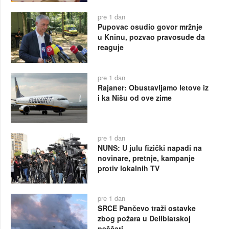
pre 1 dan
Pupovac osudio govor mržnje
u Kninu, pozvao pravosuđe da
reaguje
pre 1 dan
Rajaner: Obustavljamo letove iz
i ka Nišu od ove zime
pre 1 dan
NUNS: U julu fizički napadi na
novinare, pretnje, kampanje
protiv lokalnih TV
pre 1 dan
SRCE Pančevo traži ostavke
zbog požara u Deliblatskoj
peščari