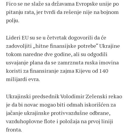
Fico se ne slaže sa državama Evropske unije po
pitanju rata, jer tvrdi da rešenje nije na bojnom
polju.
Lideri EU su se u četvrtak dogovorili da će
zadovoljiti „hitne finansijske potrebe“ Ukrajine
tokom naredne dve godine, ali su odgodili
usvajanje plana da se zamrznuta ruska imovina
koristi za finansiranje zajma Kijevu od 140
milijardi evra.
Ukrajinski predsednik Volodimir Zelenski rekao
je da bi novac mogao biti odmah iskorišćen za
jačanje ukrajinske protivvazdušne odbrane,
vazduhoplovne flote i položaja na prvoj liniji
fronta.