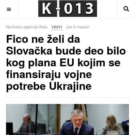
OFF CANVAS
Novinska agencija Beta
pre 9 meseci
VESTI
Fico ne želi da
Slovačka bude deo bilo
kog plana EU kojim se
finansiraju vojne
potrebe Ukrajine