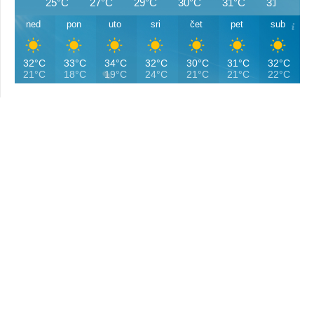
25°C
27°C
29°C
30°C
31°C
31°C
ned
pon
uto
sri
čet
pet
sub
32°C
33°C
34°C
32°C
30°C
31°C
32°C
21°C
18°C
19°C
24°C
21°C
21°C
22°C