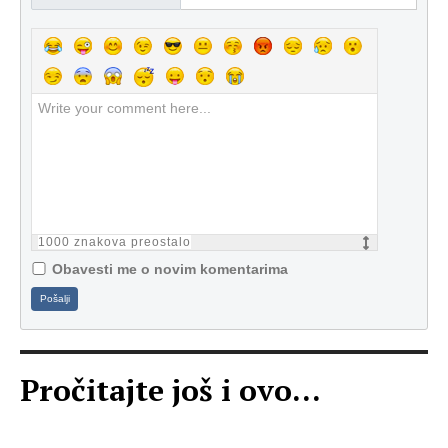
1000
znakova preostalo
Obavesti me o novim komentarima
Pošalji
Pročitajte još i ovo...