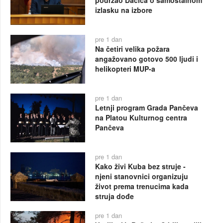
izlasku na izbore
pre 1 dan
Na četiri velika požara
angažovano gotovo 500 ljudi i
helikopteri MUP-a
pre 1 dan
Letnji program Grada Pančeva
na Platou Kulturnog centra
Pančeva
pre 1 dan
Kako živi Kuba bez struje -
njeni stanovnici organizuju
život prema trenucima kada
struja dođe
pre 1 dan