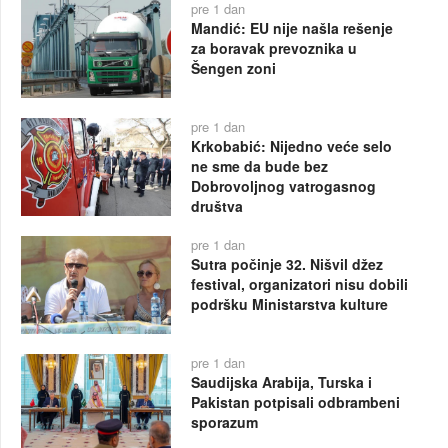
pre 1 dan
Mandić: EU nije našla rešenje
za boravak prevoznika u
Šengen zoni
pre 1 dan
Krkobabić: Nijedno veće selo
ne sme da bude bez
Dobrovoljnog vatrogasnog
društva
pre 1 dan
Sutra počinje 32. Nišvil džez
festival, organizatori nisu dobili
podršku Ministarstva kulture
pre 1 dan
Saudijska Arabija, Turska i
Pakistan potpisali odbrambeni
sporazum