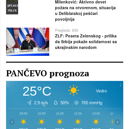
Milenković: Aktivno devet
prt.scr
požara na otvorenom, situacija
rts.rs
u Deliblatskoj peščari
povoljnija
Pregleda: 839
ZLF: Poseta Zelenskog - prilika
da Srbija pokaže solidarnost sa
ukrajinskim narodom
PANČEVO prognoza
25°C
Vedro
2.9 m/s
50%
765
mmHg
09:00
10:00
11:00
12:00
13:00
14:00
‹
›