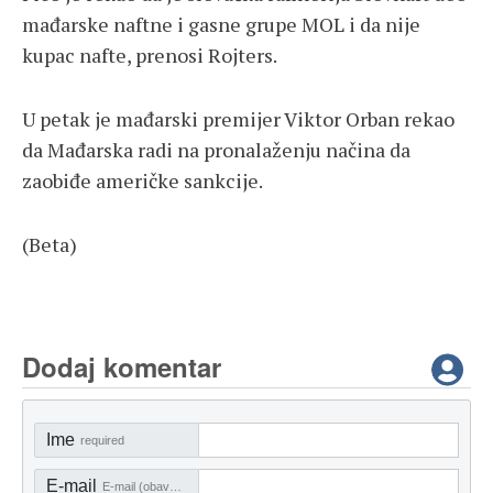
mađarske naftne i gasne grupe MOL i da nije
kupac nafte, prenosi Rojters.
U petak je mađarski premijer Viktor Orban rekao
da Mađarska radi na pronalaženju načina da
zaobiđe američke sankcije.
(Beta)
Dodaj komentar
Ime
required
E-mail
E-mail (obavezno)