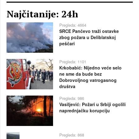
Najčitanije: 24h
Pregleda: 4664
SRCE Pančevo traži ostavke
zbog požara u Deliblatskoj
peščari
Pregleda: 1101
Krkobabić: Nijedno veće selo
ne sme da bude bez
Dobrovoljnog vatrogasnog
društva
Pregleda: 986
Vasiljević: Požari u Srbiji ogolili
naprednjačku korupciju
Pregleda: 868