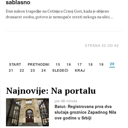
sablasno
Dan nakon tragedije na Cetinju u Crnoj Gori, kada je ubijeno
dvanaest osoba, gotovo je nemoguće sresti nekoga na ulici. ...
STRANA 20 OD 92
20
START
PRETHODNI
15
16
17
18
19
21
22
23
24
SLEDEĆI
KRAJ
Najnovije: Na portalu
pre 48 minuta
Batut: Registrovana prva dva
slučaja groznice Zapadnog Nila
ove godine u Srbiji