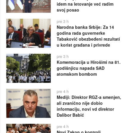
idem na letovanje već radim
svoj posao
pre 3 h
Narodna banka Srbije: Za 14
godina rada guvernerke
Tabaković obezbeđeni rezultati
u korist građana i privrede
pre 3 h
Komemoracija u Hirošimi na 81.
godišnjicu napada SAD
atomskom bombom
pre 4 h
Mediji: Direktor RGZ-a smenjen,
ali zvanično nije dobio
informaciju, novi vd direktor
Dalibor Babić
pre 4 h
Novi Zakon o kontroli