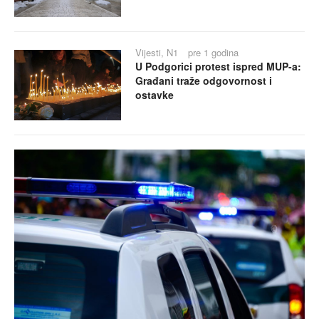
Vijesti, N1
pre 1 godina
U Podgorici protest ispred MUP-a:
Građani traže odgovornost i
ostavke