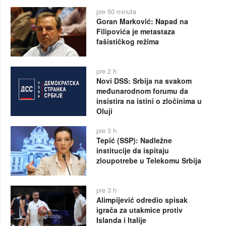
pre 50 minuta
Goran Marković: Napad na
Filipovića je metastaza
fašističkog režima
pre 2 h
Novi DSS: Srbija na svakom
međunarodnom forumu da
insistira na istini o zločinima u
Oluji
pre 3 h
Tepić (SSP): Nadležne
institucije da ispitaju
zloupotrebe u Telekomu Srbija
pre 3 h
Alimpijević odredio spisak
igrača za utakmice protiv
Islanda i Italije