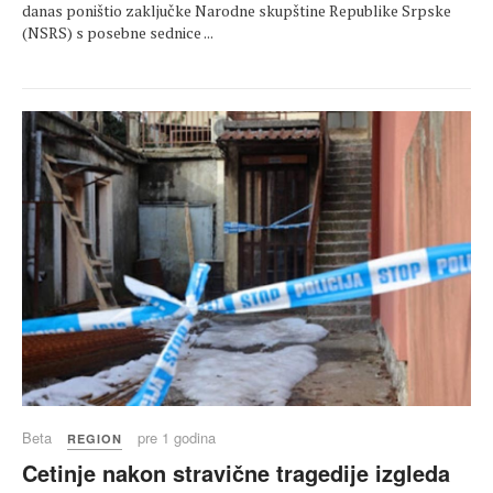
danas poništio zaključke Narodne skupštine Republike Srpske
(NSRS) s posebne sednice ...
Beta
pre 1 godina
REGION
Cetinje nakon stravične tragedije izgleda