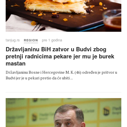
tanjug.rs
pre 1 godina
REGION
Državljaninu BiH zatvor u Budvi zbog
pretnji radnicima pekare jer mu je burek
mastan
Državljaninu Bosne i Hercegovine M. K. (46) određen je pritvor u
Budvi jer je u pekari pretio da će ubiti ...