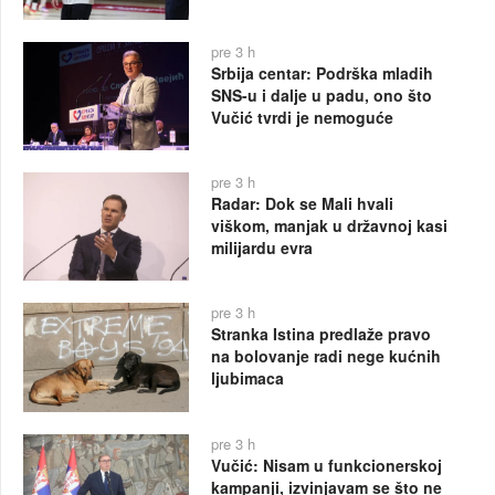
pre 3 h
Srbija centar: Podrška mladih
SNS-u i dalje u padu, ono što
Vučić tvrdi je nemoguće
pre 3 h
Radar: Dok se Mali hvali
viškom, manjak u državnoj kasi
milijardu evra
pre 3 h
Stranka Istina predlaže pravo
na bolovanje radi nege kućnih
ljubimaca
pre 3 h
Vučić: Nisam u funkcionerskoj
kampanji, izvinjavam se što ne