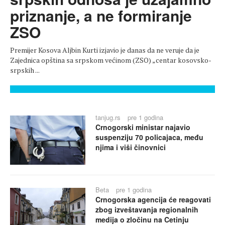
priznanje, a ne formiranje
ZSO
Premijer Kosova Aljbin Kurti izjavio je danas da ne veruje da je
Zajednica opština sa srpskom većinom (ZSO) „centar kosovsko-
srpskih ...
tanjug.rs
pre 1 godina
Crnogorski ministar najavio
suspenziju 70 policajaca, među
njima i viši činovnici
Beta
pre 1 godina
Crnogorska agencija će reagovati
zbog izveštavanja regionalnih
medija o zločinu na Cetinju