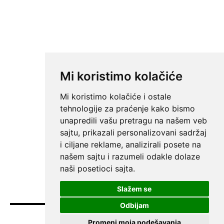
Mi koristimo kolačiće
Mi koristimo kolačiće i ostale
tehnologije za praćenje kako bismo
unapredili vašu pretragu na našem veb
sajtu, prikazali personalizovani sadržaj
i ciljane reklame, analizirali posete na
našem sajtu i razumeli odakle dolaze
naši posetioci sajta.
Slažem se
Odbijam
Promeni moja podešavanja