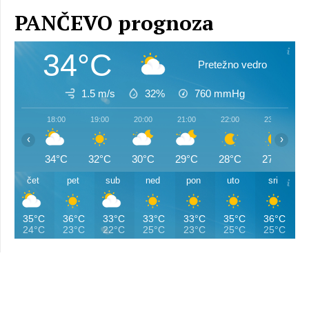
PANČEVO prognoza
34°C
Pretežno vedro
1.5 m/s
32%
760
mmHg
18:00
19:00
20:00
21:00
22:00
23:00
‹
›
34°C
32°C
30°C
29°C
28°C
27°C
čet
pet
sub
ned
pon
uto
sri
35°C
36°C
33°C
33°C
33°C
35°C
36°C
24°C
23°C
22°C
25°C
23°C
25°C
25°C