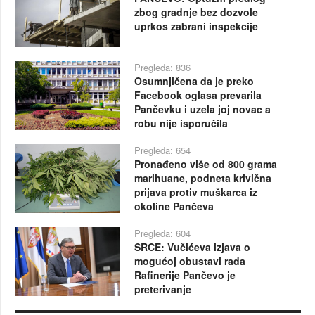
zbog gradnje bez dozvole
uprkos zabrani inspekcije
Pregleda: 836
Osumnjičena da je preko
Facebook oglasa prevarila
Pančevku i uzela joj novac a
robu nije isporučila
Pregleda: 654
Pronađeno više od 800 grama
marihuane, podneta krivična
prijava protiv muškarca iz
okoline Pančeva
Pregleda: 604
SRCE: Vučićeva izjava o
mogućoj obustavi rada
Rafinerije Pančevo je
preterivanje