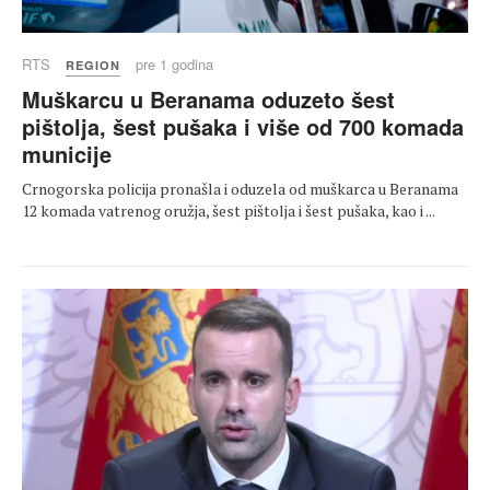
RTS
pre 1 godina
REGION
Muškarcu u Beranama oduzeto šest
pištolja, šest pušaka i više od 700 komada
municije
Crnogorska policija pronašla i oduzela od muškarca u Beranama
12 komada vatrenog oružja, šest pištolja i šest pušaka, kao i ...