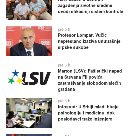
zagađenja životne sredine
uvodi efikasniji sistem kontrole
pre 5 h
Profesor Lompar: Vučić
neprestano izaziva unutrašnje
srpske sukobe
pre 5 h
Marton (LSV): Fašistički napad
na Stevana Filipovića
zastrašivanje slobodomislećih
građana
pre 5 h
Infostud: U Srbiji mladi biraju
psihologiju i medicinu, dok
poslodavci traže inženjere