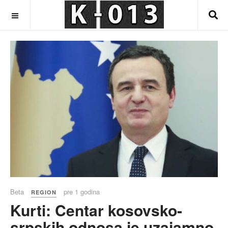
OFF CANVAS
Beta
pre 1 godina
REGION
Kurti: Centar kosovsko-
srpskih odnosa je uzajamno