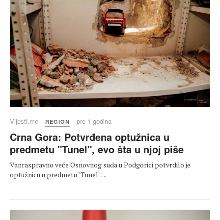
Vijesti.me
pre 1 godina
REGION
Crna Gora: Potvrđena optužnica u
predmetu "Tunel", evo šta u njoj piše
Vanraspravno veće Osnovnog suda u Podgorici potvrdilo je
optužnicu u predmetu "Tunel". ...