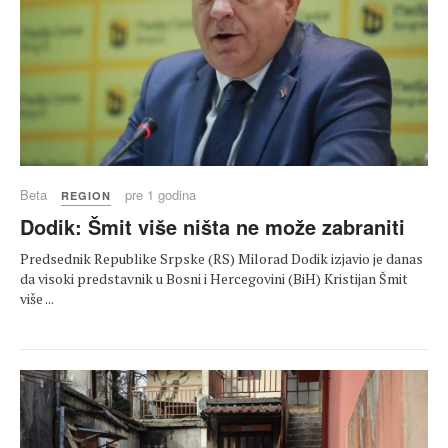
Beta
pre 1 godina
REGION
Dodik: Šmit više ništa ne može zabraniti
Predsednik Republike Srpske (RS) Milorad Dodik izjavio je danas
da visoki predstavnik u Bosni i Hercegovini (BiH) Kristijan Šmit
više ...