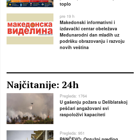
toplo
pre 19 h
Makedonski informativni i
izdavački centar obeležava
Međunarodni dan mladih uz
podršku obrazovanju i razvoju
novih veština
Najčitanije: 24h
Pregleda: 1764
U gašenju požara u Deliblatskoj
peščari angažovani svi
raspoloživi kapaciteti
Pregleda: 951
PANČEVO: Optužni predlog