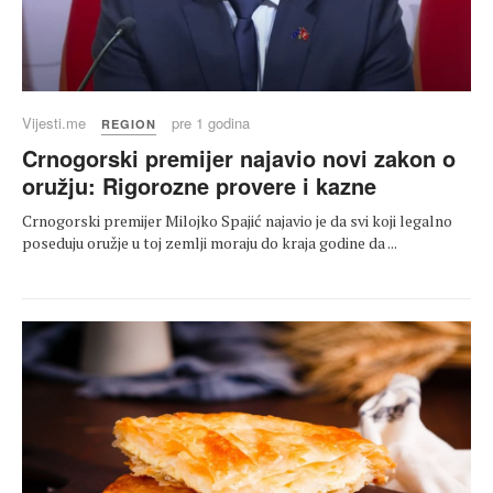
Vijesti.me
pre 1 godina
REGION
Crnogorski premijer najavio novi zakon o
oružju: Rigorozne provere i kazne
Crnogorski premijer Milojko Spajić najavio je da svi koji legalno
poseduju oružje u toj zemlji moraju do kraja godine da ...