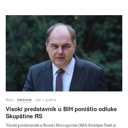
Beta
pre 1 godina
REGION
Visoki predstavnik u BIH poništio odluke
Skupštine RS
Visoki predstavnik u Bosni i Hercegovini (BiH) Kristijan Šmit je