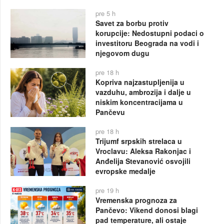
pre 5 h
Savet za borbu protiv
korupcije: Nedostupni podaci o
investitoru Beograda na vodi i
njegovom dugu
pre 18 h
Kopriva najzastupljenija u
vazduhu, ambrozija i dalje u
niskim koncentracijama u
Pančevu
pre 18 h
Trijumf srpskih strelaca u
Vroclavu: Aleksa Rakonjac i
Anđelija Stevanović osvojili
evropske medalje
pre 19 h
Vremenska prognoza za
Pančevo: Vikend donosi blagi
pad temperature, ali ostaje