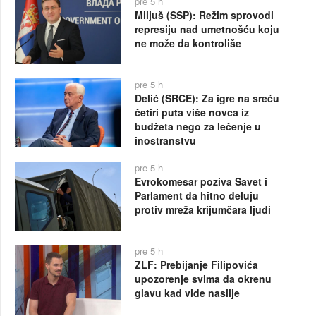
pre 5 h
Miljuš (SSP): Režim sprovodi
represiju nad umetnošću koju
ne može da kontroliše
pre 5 h
Delić (SRCE): Za igre na sreću
četiri puta više novca iz
budžeta nego za lečenje u
inostranstvu
pre 5 h
Evrokomesar poziva Savet i
Parlament da hitno deluju
protiv mreža krijumčara ljudi
pre 5 h
ZLF: Prebijanje Filipovića
upozorenje svima da okrenu
glavu kad vide nasilje