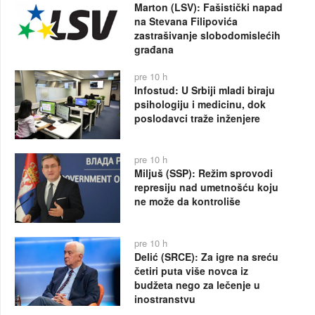
Marton (LSV): Fašistički napad
na Stevana Filipovića
zastrašivanje slobodomislećih
građana
pre 10 h
Infostud: U Srbiji mladi biraju
psihologiju i medicinu, dok
poslodavci traže inženjere
pre 10 h
Miljuš (SSP): Režim sprovodi
represiju nad umetnošću koju
ne može da kontroliše
pre 10 h
Delić (SRCE): Za igre na sreću
četiri puta više novca iz
budžeta nego za lečenje u
inostranstvu