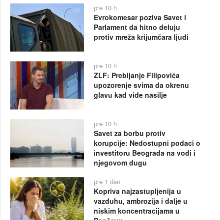
pre 10 h
Evrokomesar poziva Savet i
Parlament da hitno deluju
protiv mreža krijumčara ljudi
pre 10 h
ZLF: Prebijanje Filipovića
upozorenje svima da okrenu
glavu kad vide nasilje
pre 10 h
Savet za borbu protiv
korupcije: Nedostupni podaci o
investitoru Beograda na vodi i
njegovom dugu
pre 1 dan
Kopriva najzastupljenija u
vazduhu, ambrozija i dalje u
niskim koncentracijama u