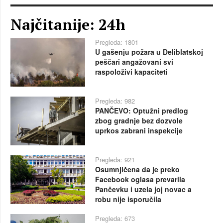
Najčitanije: 24h
Pregleda: 1801
U gašenju požara u Deliblatskoj
peščari angažovani svi
raspoloživi kapaciteti
Pregleda: 982
PANČEVO: Optužni predlog
zbog gradnje bez dozvole
uprkos zabrani inspekcije
Pregleda: 921
Osumnjičena da je preko
Facebook oglasa prevarila
Pančevku i uzela joj novac a
robu nije isporučila
Pregleda: 673