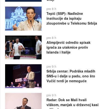
pre 8 h
Tepić (SSP): Nadležne
institucije da ispitaju
zloupotrebe u Telekomu Srbija
pre 8 h
Alimpijević odredio spisak
igrača za utakmice protiv
Islanda i Italije
pre 9 h
Srbija centar: Podrška mladih
SNS-u i dalje u padu, ono što
Vučić tvrdi je nemoguće
pre 9 h
Radar: Dok se Mali hvali
viškom, manjak u državnoj kasi