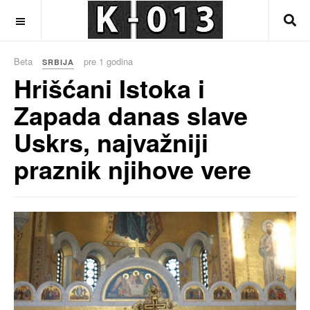
OFF CANVAS
Beta
pre 1 godina
SRBIJA
Hrišćani Istoka i
Zapada danas slave
Uskrs, najvažniji
praznik njihove vere