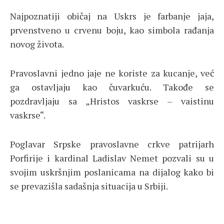
Najpoznatiji običaj na Uskrs je farbanje jaja,
prvenstveno u crvenu boju, kao simbola rađanja
novog života.
Pravoslavni jedno jaje ne koriste za kucanje, već
ga ostavljaju kao čuvarkuću. Takođe se
pozdravljaju sa „Hristos vaskrse – vaistinu
vaskrse“.
Poglavar Srpske pravoslavne crkve patrijarh
Porfirije i kardinal Ladislav Nemet pozvali su u
svojim uskršnjim poslanicama na dijalog kako bi
se prevazišla sadašnja situacija u Srbiji.