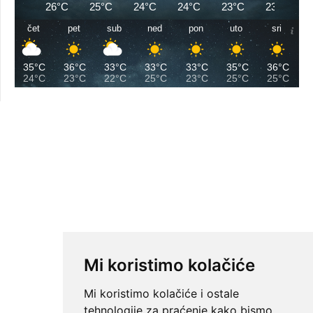
26°C
25°C
24°C
24°C
23°C
23°C
čet
pet
sub
ned
pon
uto
sri
35°C
36°C
33°C
33°C
33°C
35°C
36°C
24°C
23°C
22°C
25°C
23°C
25°C
25°C
Mi koristimo kolačiće
Mi koristimo kolačiće i ostale
tehnologije za praćenje kako bismo