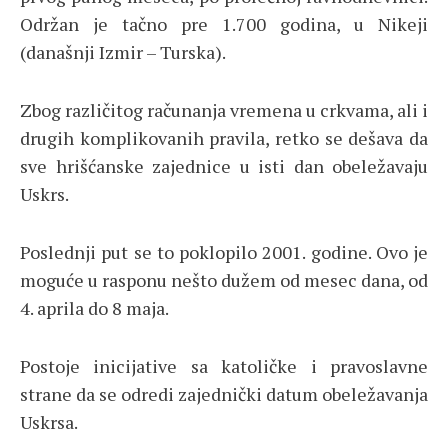
Održan je tačno pre 1.700 godina, u Nikeji
(današnji Izmir – Turska).
Zbog različitog računanja vremena u crkvama, ali i
drugih komplikovanih pravila, retko se dešava da
sve hrišćanske zajednice u isti dan obeležavaju
Uskrs.
Poslednji put se to poklopilo 2001. godine. Ovo je
moguće u rasponu nešto dužem od mesec dana, od
4. aprila do 8 maja.
Postoje inicijative sa katoličke i pravoslavne
strane da se odredi zajednički datum obeležavanja
Uskrsa.