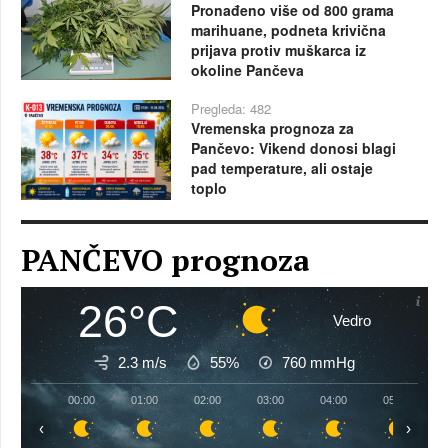
Pronađeno više od 800 grama
marihuane, podneta krivična
prijava protiv muškarca iz
okoline Pančeva
Pregleda: 482
Vremenska prognoza za
Pančevo: Vikend donosi blagi
pad temperature, ali ostaje
toplo
PANČEVO prognoza
26°C
Vedro
2.3 m/s
55%
760
mmHg
00:00
01:00
02:00
03:00
04:00
05:00
‹
›