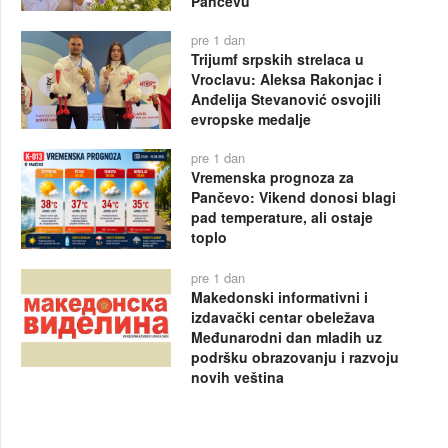
Pančevu
pre 1 dan
Trijumf srpskih strelaca u
Vroclavu: Aleksa Rakonjac i
Anđelija Stevanović osvojili
evropske medalje
pre 1 dan
Vremenska prognoza za
Pančevo: Vikend donosi blagi
pad temperature, ali ostaje
toplo
pre 1 dan
Makedonski informativni i
izdavački centar obeležava
Međunarodni dan mladih uz
podršku obrazovanju i razvoju
novih veština