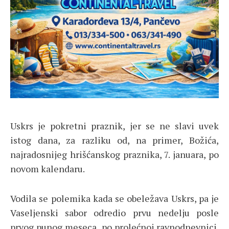
Uskrs je pokretni praznik, jer se ne slavi uvek
istog dana, za razliku od, na primer, Božića,
najradosnijeg hrišćanskog praznika, 7. januara, po
novom kalendaru.
Vodila se polemika kada se obeležava Uskrs, pa je
Vaseljenski sabor odredio prvu nedelju posle
prvog punog meseca, po prolećnoj ravnodnevnici.