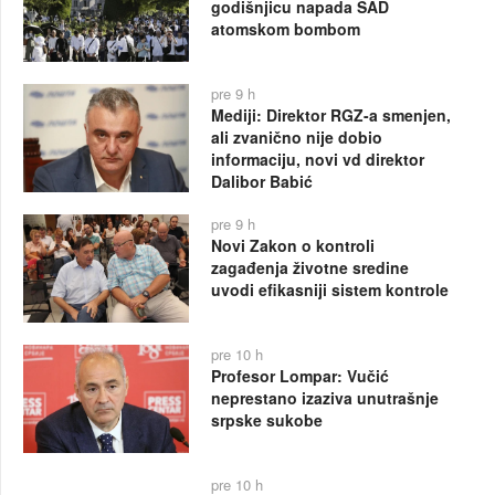
godišnjicu napada SAD
atomskom bombom
pre 9 h
Mediji: Direktor RGZ-a smenjen,
ali zvanično nije dobio
informaciju, novi vd direktor
Dalibor Babić
pre 9 h
Novi Zakon o kontroli
zagađenja životne sredine
uvodi efikasniji sistem kontrole
pre 10 h
Profesor Lompar: Vučić
neprestano izaziva unutrašnje
srpske sukobe
pre 10 h