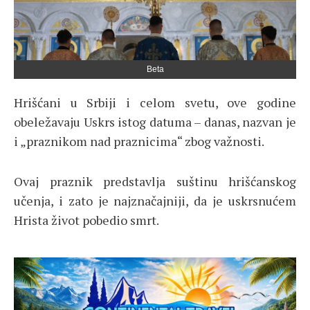
Beta
Hrišćani u Srbiji i celom svetu, ove godine
obeležavaju Uskrs istog datuma – danas, nazvan je
i „praznikom nad praznicima“ zbog važnosti.
Ovaj praznik predstavlja suštinu hrišćanskog
učenja, i zato je najznačajniji, da je uskrsnućem
Hrista život pobedio smrt.