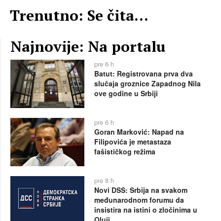
Trenutno: Se čita...
Najnovije: Na portalu
pre 6 h
Batut: Registrovana prva dva
slučaja groznice Zapadnog Nila
ove godine u Srbiji
pre 6 h
Goran Marković: Napad na
Filipovića je metastaza
fašističkog režima
pre 8 h
Novi DSS: Srbija na svakom
međunarodnom forumu da
insistira na istini o zločinima u
Oluji