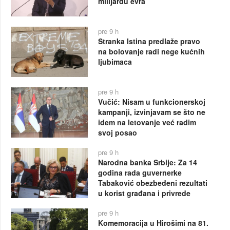
milijardu evra
pre 9 h
Stranka Istina predlaže pravo
na bolovanje radi nege kućnih
ljubimaca
pre 9 h
Vučić: Nisam u funkcionerskoj
kampanji, izvinjavam se što ne
idem na letovanje već radim
svoj posao
pre 9 h
Narodna banka Srbije: Za 14
godina rada guvernerke
Tabaković obezbeđeni rezultati
u korist građana i privrede
pre 9 h
Komemoracija u Hirošimi na 81.