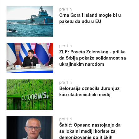
pre 1 h
Crna Gora i Island mogle bi u
paketu da uđu u EU
pre 1 h
ZLF: Poseta Zelenskog - prilika
da Srbija pokaže solidarnost sa
ukrajinskim narodom
pre 1 h
Belorusija označila Juronjuz
kao ekstremistički medij
pre 1 h
Šabić: Opasno nastojanje da
se lokalni mediji koriste za
demonizovanje političkih