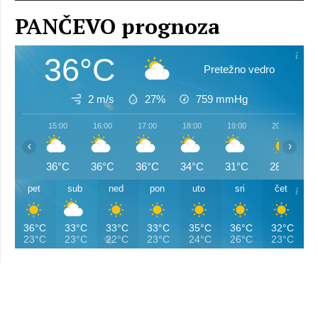
PANČEVO prognoza
36°C
Pretežno vedro
2 m/s
27%
759
mmHg
15:00
16:00
17:00
18:00
19:00
20:00
‹
›
36°C
36°C
36°C
34°C
31°C
28°C
pet
sub
ned
pon
uto
sri
čet
36°C
33°C
33°C
33°C
35°C
36°C
32°C
23°C
23°C
22°C
23°C
24°C
26°C
23°C