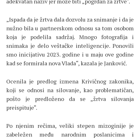
adekvatan naziv jer može biti „pogrdan za žrtve“.
„Ispada da je žrtva dala dozvolu za snimanje i da je
nužno bila u partnerskom odnosu sa tom osobom
koja je podelila sadržaj. Mnogo fotografija i
snimaka je delo veštačke inteligencije. Ponovili
smo inicijativu 2023. godine i u maju ove godine
kad se formirala nova Vlada“, kazala je Janković.
Ocenila je predlog izmena Krivičnog zakonika,
koji se odnosi na silovanje, kao problematičan,
pošto je predloženo da se „žrtva silovanja
preispituje“.
Po njenim rečima, veliki stepen mizoginije je
zabeležen među narodnim poslanicima i