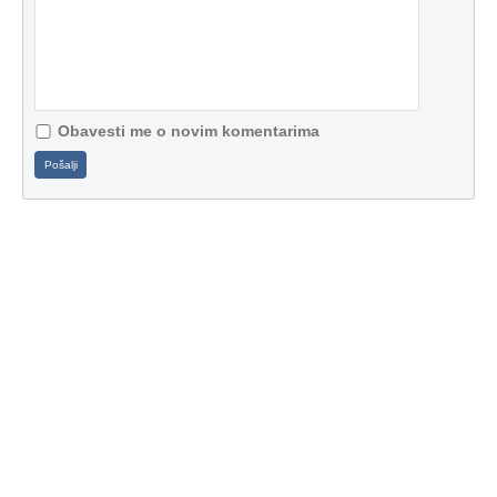
Obavesti me o novim komentarima
Pošalji