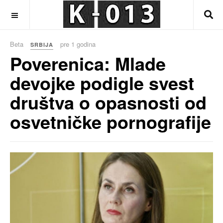
OFF CANVAS
Beta
pre 1 godina
SRBIJA
Poverenica: Mlade
devojke podigle svest
društva o opasnosti od
osvetničke pornografije