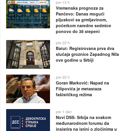
pre 13 h
Vremenska prognoza za
Pančevo: Danas mogući
pljuskovi sa grmljavinom,
početkom naredne sedmice
ponovo do 38 stepeni
pre 22 h
Batut: Registrovana prva dva
slučaja groznice Zapadnog Nila
ove godine u Srbiji
pre 22 h
Goran Marković: Napad na
Filipovića je metastaza
fašističkog režima
pre 1 dan
Novi DSS: Srbija na svakom
međunarodnom forumu da
insistira na istini o zločinima u