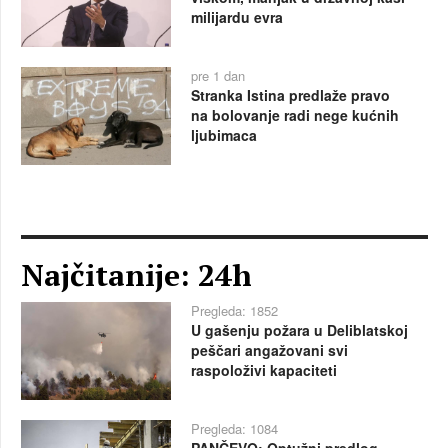
milijardu evra
pre 1 dan
Stranka Istina predlaže pravo
na bolovanje radi nege kućnih
ljubimaca
Najčitanije: 24h
Pregleda: 1852
U gašenju požara u Deliblatskoj
peščari angažovani svi
raspoloživi kapaciteti
Pregleda: 1084