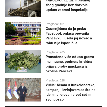
PANČEVO: Optužni predlog
zbog gradnje bez dozvole
uprkos zabrani inspekcije
Pregleda: 1015
Osumnjičena da je preko
Facebook oglasa prevarila
Pančevku i uzela joj novac a
robu nije isporučila
Pregleda: 705
Pronađeno više od 800 grama
marihuane, podneta krivična
prijava protiv muškarca iz
okoline Pančeva
Pregleda: 528
Vučić: Nisam u funkcionerskoj
kampanji, izvinjavam se što ne
idem na letovanje već radim
svoj posao