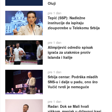
Oluji
pre 1 dan
Tepić (SSP): Nadležne
institucije da ispitaju
zloupotrebe u Telekomu Srbija
pre 1 dan
Alimpijević odredio spisak
igrača za utakmice protiv
Islanda i Italije
pre 1 dan
Srbija centar: Podrška mladih
SNS-u i dalje u padu, ono što
Vučić tvrdi je nemoguće
pre 1 dan
Radar: Dok se Mali hvali
viškom, manjak u državnoj kasi