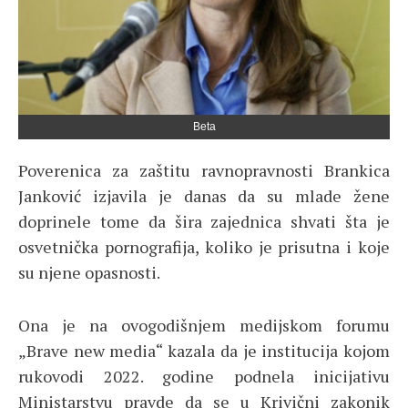
Beta
Poverenica za zaštitu ravnopravnosti Brankica
Janković izjavila je danas da su mlade žene
doprinele tome da šira zajednica shvati šta je
osvetnička pornografija, koliko je prisutna i koje
su njene opasnosti.
Ona je na ovogodišnjem medijskom forumu
„Brave new media“ kazala da je institucija kojom
rukovodi 2022. godine podnela inicijativu
Ministarstvu pravde da se u Krivični zakonik