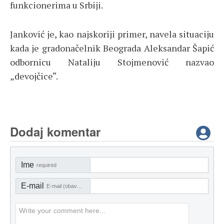
funkcionerima u Srbiji.
Janković je, kao najskoriji primer, navela situaciju
kada je gradonačelnik Beograda Aleksandar Šapić
odbornicu Nataliju Stojmenović nazvao
„devojčice“.
Dodaj komentar
Ime
required
E-mail
E-mail (obavezno)