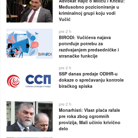
Advokat Rajić o Miliću i Kričku:
Međusobno pozicioniranje u
kriminalnoj grupi koju vodi
Vučić
pre 2 h
BIRODI: Vučićeva najava
potvrđuje potrebu za
razdvajanjem predsedničke i
stranačke funkcije
pre 2 h
SSP danas predaje ODIHR-u
dokaze o sprečavanju kontrole
biračkog spiska
pre 2 h
Monarhisti: Vlast plaća rafale
pre roka zbog ogromnih
provizija, Mali učinio krivično
delo