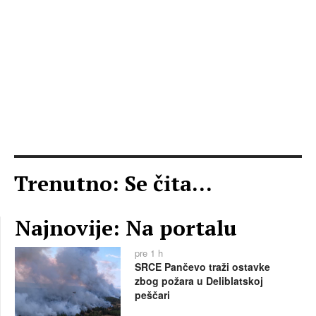
Trenutno: Se čita...
Najnovije: Na portalu
pre 1 h
SRCE Pančevo traži ostavke
zbog požara u Deliblatskoj
peščari