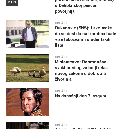
rts.rs
u Deliblatskoj peščari
povoljnija
pre 2 h
Đukanović (SNS): Lako može
da se desi da na izborima bude
više takozvanih studentskih
lista
pre 2 h
Ministarstvo: Dobrodošao
svaki predlog za bolji tekst
novog zakona o dobrobiti
životinja
pre 2 h
Na današnji dan 7. avgust
pre 2 h