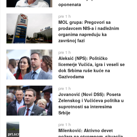
oponenata
pre 1 h
MOL grupa: Pregovori sa
prodavcem NIS-a i nadležnim
organima napreduju ka
završnoj fazi
pre 1 h
Aleksić (NPS): Političko
licemerje Vučića, igra i veseli se
dok Srbima ruše kuće na
Gazivodama
pre 1 h
Jovanović (Novi DSS): Poseta
Zelenskog i Vučićeva politika u
suprotnosti sa interesima
Srbije
pre 1 h
Milenković: Aktivno devet
prt.scr
požara na otvorenom, situacija