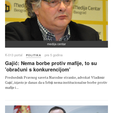
medija centar
K-013 portal
pre 5 godina
POLITIKA
Gajić: Nema borbe protiv mafije, to su
'obračuni s konkurencijom'
Predsednik Pravnog saveta Narodne stranke, advokat Vladimir
Gajić, izjavio je danas da u Srbiji nema institucionalne borbe protiv
mafije i ...