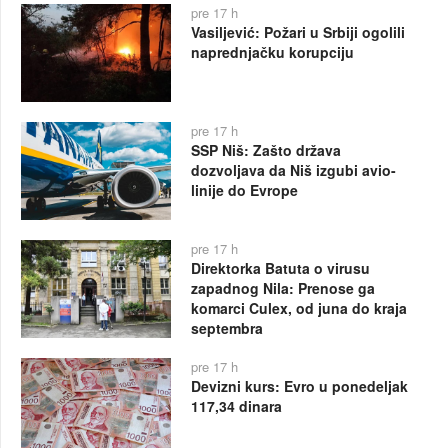
pre 17 h
Vasiljević: Požari u Srbiji ogolili
naprednjačku korupciju
pre 17 h
SSP Niš: Zašto država
dozvoljava da Niš izgubi avio-
linije do Evrope
pre 17 h
Direktorka Batuta o virusu
zapadnog Nila: Prenose ga
komarci Culex, od juna do kraja
septembra
pre 17 h
Devizni kurs: Evro u ponedeljak
117,34 dinara