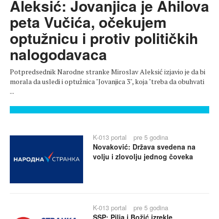
Aleksić: Jovanjica je Ahilova
peta Vučića, očekujem
optužnicu i protiv političkih
nalogodavaca
Potpredsednik Narodne stranke Miroslav Aleksić izjavio je da bi
morala da usledi i optužnica "Jovanjica 3", koja "treba da obuhvati
...
K-013 portal
pre 5 godina
Novaković: Država svedena na
volju i zlovolju jednog čoveka
K-013 portal
pre 5 godina
SSP: Pilja i Božić izrekle