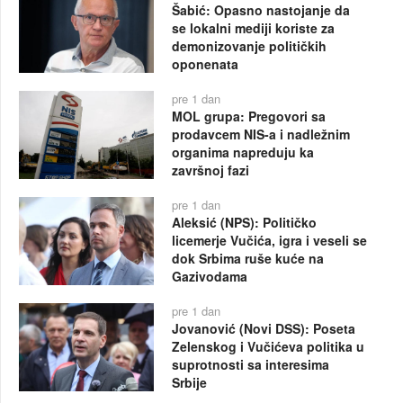
Šabić: Opasno nastojanje da
se lokalni mediji koriste za
demonizovanje političkih
oponenata
pre 1 dan
MOL grupa: Pregovori sa
prodavcem NIS-a i nadležnim
organima napreduju ka
završnoj fazi
pre 1 dan
Aleksić (NPS): Političko
licemerje Vučića, igra i veseli se
dok Srbima ruše kuće na
Gazivodama
pre 1 dan
Jovanović (Novi DSS): Poseta
Zelenskog i Vučićeva politika u
suprotnosti sa interesima
Srbije