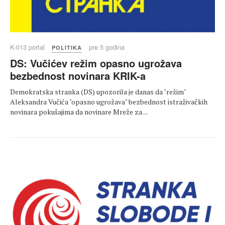
K-013 portal
pre 5 godina
POLITIKA
DS: Vučićev režim opasno ugrožava
bezbednost novinara KRIK-a
Demokratska stranka (DS) upozorila je danas da "režim"
Aleksandra Vučića "opasno ugrožava" bezbednost istraživačkih
novinara pokušajima da novinare Mreže za ...