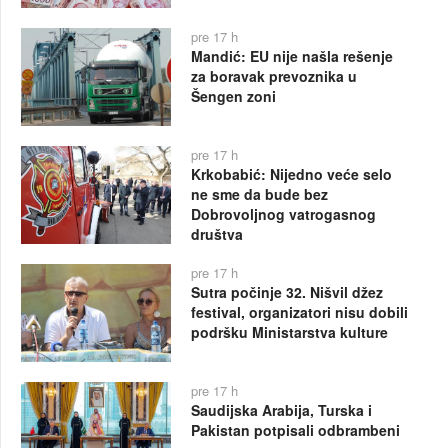
pre 17 h
Mandić: EU nije našla rešenje
za boravak prevoznika u
Šengen zoni
pre 17 h
Krkobabić: Nijedno veće selo
ne sme da bude bez
Dobrovoljnog vatrogasnog
društva
pre 17 h
Sutra počinje 32. Nišvil džez
festival, organizatori nisu dobili
podršku Ministarstva kulture
pre 17 h
Saudijska Arabija, Turska i
Pakistan potpisali odbrambeni