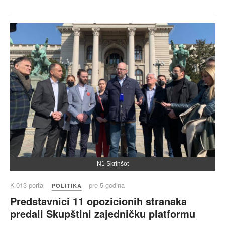
N1 Skrinšot
K-013 portal
pre 5 godina
POLITIKA
Predstavnici 11 opozicionih stranaka
predali Skupštini zajedničku platformu