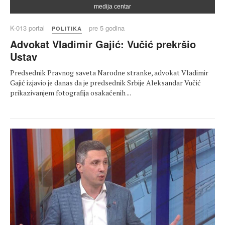
medija centar
K-013 portal
pre 5 godina
POLITIKA
Advokat Vladimir Gajić: Vučić prekršio
Ustav
Predsednik Pravnog saveta Narodne stranke, advokat Vladimir
Gajić izjavio je danas da je predsednik Srbije Aleksandar Vučić
prikazivanjem fotografija osakaćenih ...