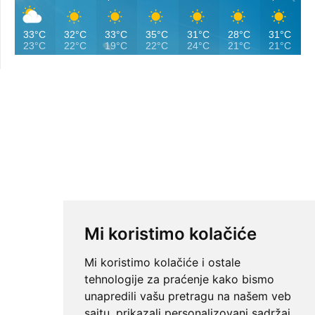
33°C
32°C
33°C
35°C
31°C
28°C
31°C
23°C
22°C
19°C
22°C
24°C
21°C
21°C
Mi koristimo kolačiće
Mi koristimo kolačiće i ostale
tehnologije za praćenje kako bismo
unapredili vašu pretragu na našem veb
sajtu, prikazali personalizovani sadržaj