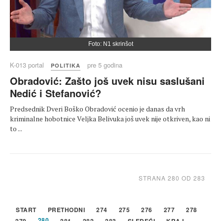
Foto: N1 skrinšot
K-013 portal
pre 5 godina
POLITIKA
Obradović: Zašto još uvek nisu saslušani
Nedić i Stefanović?
Predsednik Dveri Boško Obradović ocenio je danas da vrh
kriminalne hobotnice Veljka Belivuka još uvek nije otkriven, kao ni
to ...
STRANA 280 OD 283
START
PRETHODNI
274
275
276
277
278
280
279
281
282
283
SLEDEĆI
KRAJ