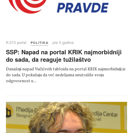
K-013 portal
pre 5 godina
POLITIKA
SSP: Napad na portal KRIK najmorbidniji
do sada, da reaguje tužilaštvo
Današnji napad Vučićevih tabloida na portal KRIK najmorbidniji je
do sada. U pokušaju da već nedeljama neutrališe svoju
odgovornost u ...