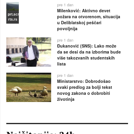
pre 1 dan
Milenković: Aktivno devet
prt.scr
požara na otvorenom, situacija
rts.rs
u Deliblatskoj peščari
povoljnija
pre 1 dan
Đukanović (SNS): Lako može
da se desi da na izborima bude
više takozvanih studentskih
lista
pre 1 dan
Ministarstvo: Dobrodošao
svaki predlog za bolji tekst
novog zakona o dobrobiti
životinja