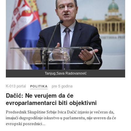
Tanjug,Sava Radovanović
K-013 portal
pre 5 godina
POLITIKA
Dačić: Ne verujem da će
evroparlamentarci biti objektivni
Predsednik Skupštine Srbije Ivica Dačić izjavio je večeras da,
imajući dugogodišnje iskustvo u parlamentu, nije uveren da će
evropski posrednici ...