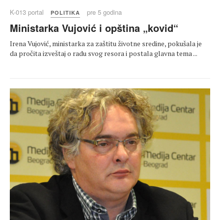
K-013 portal
pre 5 godina
POLITIKA
Ministarka Vujović i opština „kovid“
Irena Vujović, ministarka za zaštitu životne sredine, pokušala je
da pročita izveštaj o radu svog resora i postala glavna tema ...