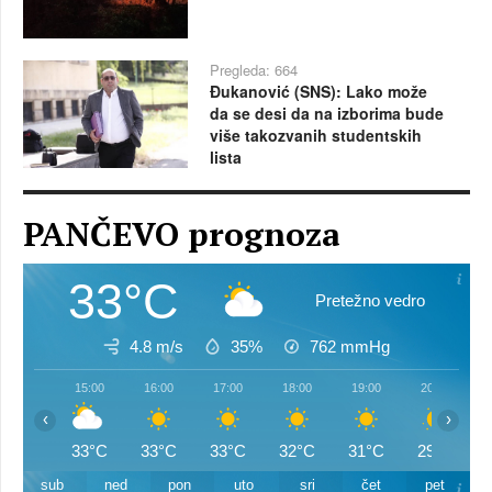
Pregleda: 664
Đukanović (SNS): Lako može
da se desi da na izborima bude
više takozvanih studentskih
lista
PANČEVO prognoza
33°C
Pretežno vedro
4.8 m/s
35%
762
mmHg
15:00
16:00
17:00
18:00
19:00
20:00
‹
›
33°C
33°C
33°C
32°C
31°C
29°C
sub
ned
pon
uto
sri
čet
pet