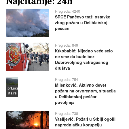
Najčitanije: 24h
Pregleda: 4240
SRCE Pančevo traži ostavke
zbog požara u Deliblatskoj
peščari
Pregleda: 849
Krkobabić: Nijedno veće selo
ne sme da bude bez
Dobrovoljnog vatrogasnog
društva
Pregleda: 754
Milenković: Aktivno devet
prt.scr
požara na otvorenom, situacija
rts.rs
u Deliblatskoj peščari
povoljnija
Pregleda: 738
Vasiljević: Požari u Srbiji ogolili
naprednjačku korupciju