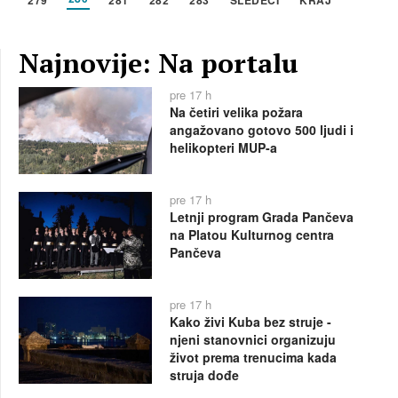
Najnovije: Na portalu
pre 17 h
Na četiri velika požara
angažovano gotovo 500 ljudi i
helikopteri MUP-a
pre 17 h
Letnji program Grada Pančeva
na Platou Kulturnog centra
Pančeva
pre 17 h
Kako živi Kuba bez struje -
njeni stanovnici organizuju
život prema trenucima kada
struja dođe