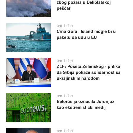
zbog požara u Deliblatskoj
peščari
pre 1 dan
Crna Gora i Island mogle bi u
paketu da uđu u EU
pre 1 dan
ZLF: Poseta Zelenskog - prilika
da Srbija pokaže solidarnost sa
ukrajinskim narodom
pre 1 dan
Belorusija označila Juronjuz
kao ekstremistički medij
pre 1 dan