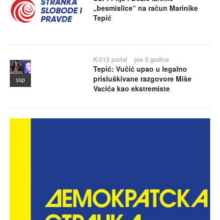
„besmislice“ na račun Marinike
Tepić
K-013 portal
pre 5 godina
Tepić: Vučić upao u legalno
prisluškivane razgovore Miše
ssp
Vacića kao ekstremiste