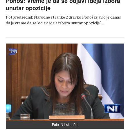
Ponoš: Vreme je da se odjavi ideja izbora
unutar opozicije
Potpredsednik Narodne stranke Zdravko Ponoš izjavio je danas
da je vreme da se "odjavi ideja izbora unutar opozicije". ...
Foto: N1 skrinšot