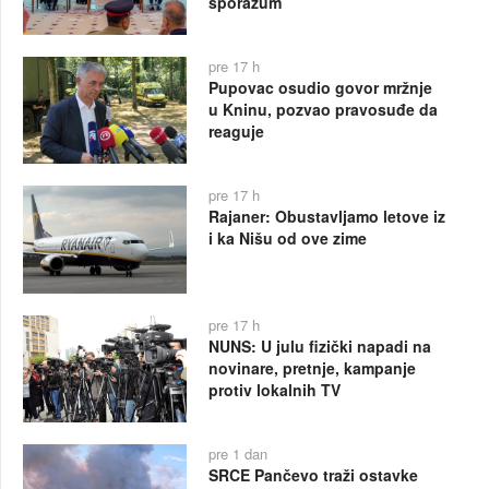
sporazum
pre 17 h
Pupovac osudio govor mržnje
u Kninu, pozvao pravosuđe da
reaguje
pre 17 h
Rajaner: Obustavljamo letove iz
i ka Nišu od ove zime
pre 17 h
NUNS: U julu fizički napadi na
novinare, pretnje, kampanje
protiv lokalnih TV
pre 1 dan
SRCE Pančevo traži ostavke