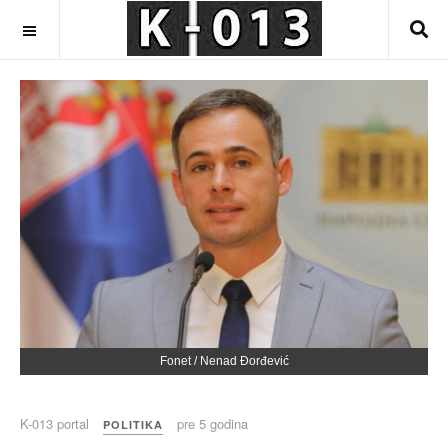
OFF CANVAS
Fonet / Nenad Đorđević
K-013 portal
pre 5 godina
POLITIKA